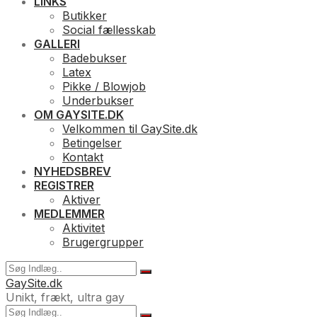
LINKS
Butikker
Social fællesskab
GALLERI
Badebukser
Latex
Pikke / Blowjob
Underbukser
OM GAYSITE.DK
Velkommen til GaySite.dk
Betingelser
Kontakt
NYHEDSBREV
REGISTRER
Aktiver
MEDLEMMER
Aktivitet
Brugergrupper
GaySite.dk
Unikt, frækt, ultra gay