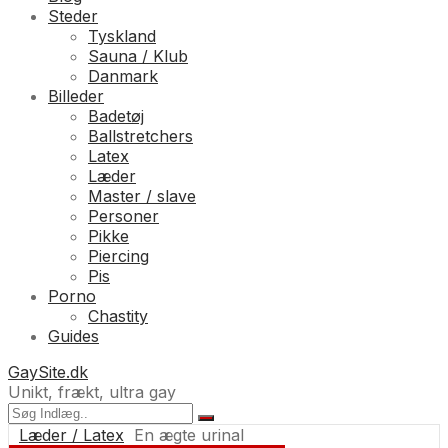
Steder
Tyskland
Sauna / Klub
Danmark
Billeder
Badetøj
Ballstretchers
Latex
Læder
Master / slave
Personer
Pikke
Piercing
Pis
Porno
Chastity
Guides
GaySite.dk
Unikt, frækt, ultra gay
Læder / Latex
En ægte urinal