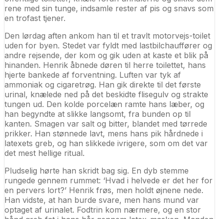
rene med sin tunge, indsamle rester af pis og snavs som
en trofast tjener.
Den lørdag aften ankom han til et travlt motorvejs-toilet
uden for byen. Stedet var fyldt med lastbilchauffører og
andre rejsende, der kom og gik uden at kaste et blik på
hinanden. Henrik åbnede døren til herre toilettet, hans
hjerte bankede af forventning. Luften var tyk af
ammoniak og cigaretrøg. Han gik direkte til det første
urinal, knælede ned på det beskidte flisegulv og strakte
tungen ud. Den kolde porcelæn ramte hans læber, og
han begyndte at slikke langsomt, fra bunden op til
kanten. Smagen var salt og bitter, blandet med tørrede
prikker. Han stønnede lavt, mens hans pik hårdnede i
latexets greb, og han slikkede ivrigere, som om det var
det mest hellige ritual.
Pludselig hørte han skridt bag sig. En dyb stemme
rungede gennem rummet: ‘Hvad i helvede er det her for
en pervers lort?’ Henrik frøs, men holdt øjnene nede.
Han vidste, at han burde svare, men hans mund var
optaget af urinalet. Fodtrin kom nærmere, og en stor