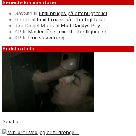
Seneste kommentarer
GaySite
til
Emil bruges på offentligt toilet
Henrik
til
Emil bruges på offentligt toilet
Jan Daniel Muric
til
Mød Daddys Boy
KP
til
Master låner mig til offentligheden
KP
til
Ung slavedreng
Bedst ratede
Sex bio