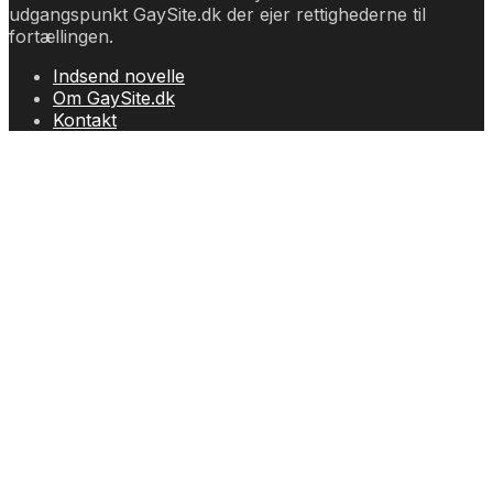
udgangspunkt GaySite.dk der ejer rettighederne til
fortællingen.
Indsend novelle
Om GaySite.dk
Kontakt