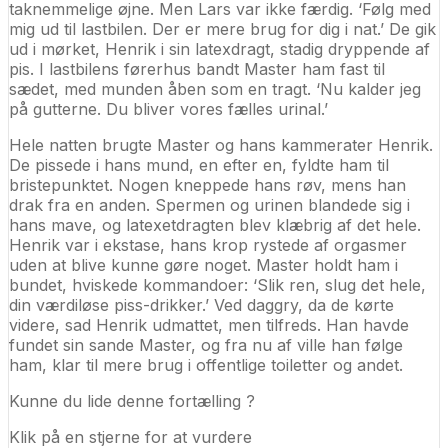
taknemmelige øjne. Men Lars var ikke færdig. ‘Følg med
mig ud til lastbilen. Der er mere brug for dig i nat.’ De gik
ud i mørket, Henrik i sin latexdragt, stadig dryppende af
pis. I lastbilens førerhus bandt Master ham fast til
sædet, med munden åben som en tragt. ‘Nu kalder jeg
på gutterne. Du bliver vores fælles urinal.’
Hele natten brugte Master og hans kammerater Henrik.
De pissede i hans mund, en efter en, fyldte ham til
bristepunktet. Nogen kneppede hans røv, mens han
drak fra en anden. Spermen og urinen blandede sig i
hans mave, og latexetdragten blev klæbrig af det hele.
Henrik var i ekstase, hans krop rystede af orgasmer
uden at blive kunne gøre noget. Master holdt ham i
bundet, hviskede kommandoer: ‘Slik ren, slug det hele,
din værdiløse piss-drikker.’ Ved daggry, da de kørte
videre, sad Henrik udmattet, men tilfreds. Han havde
fundet sin sande Master, og fra nu af ville han følge
ham, klar til mere brug i offentlige toiletter og andet.
Kunne du lide denne fortælling ?
Klik på en stjerne for at vurdere