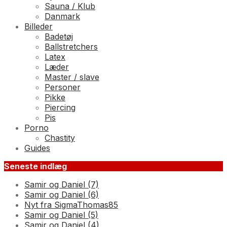
Sauna / Klub
Danmark
Billeder
Badetøj
Ballstretchers
Latex
Læder
Master / slave
Personer
Pikke
Piercing
Pis
Porno
Chastity
Guides
Seneste indlæg
Samir og Daniel (7)
Samir og Daniel (6)
Nyt fra SigmaThomas85
Samir og Daniel (5)
Samir og Daniel (4)