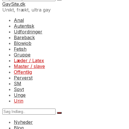
GaySite.dk
Unikt, frækt, ultra gay
Anal
Autentisk
Udfordringer
Bareback
Blowjob
Fetish
Gruppe
Læder / Latex
Master / slave
Offentlig
Perverst
SM
Spyt
Unge
Urin
Nyheder
Blog