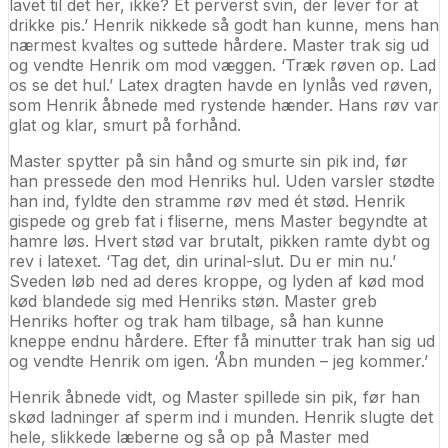
lavet til det her, ikke? Et perverst svin, der lever for at
drikke pis.’ Henrik nikkede så godt han kunne, mens han
nærmest kvaltes og suttede hårdere. Master trak sig ud
og vendte Henrik om mod væggen. ‘Træk røven op. Lad
os se det hul.’ Latex dragten havde en lynlås ved røven,
som Henrik åbnede med rystende hænder. Hans røv var
glat og klar, smurt på forhånd.
Master spytter på sin hånd og smurte sin pik ind, før
han pressede den mod Henriks hul. Uden varsler stødte
han ind, fyldte den stramme røv med ét stød. Henrik
gispede og greb fat i fliserne, mens Master begyndte at
hamre løs. Hvert stød var brutalt, pikken ramte dybt og
rev i latexet. ‘Tag det, din urinal-slut. Du er min nu.’
Sveden løb ned ad deres kroppe, og lyden af kød mod
kød blandede sig med Henriks støn. Master greb
Henriks hofter og trak ham tilbage, så han kunne
kneppe endnu hårdere. Efter få minutter trak han sig ud
og vendte Henrik om igen. ‘Åbn munden – jeg kommer.’
Henrik åbnede vidt, og Master spillede sin pik, før han
skød ladninger af sperm ind i munden. Henrik slugte det
hele, slikkede læberne og så op på Master med