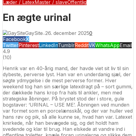
Læder / Latex
Master / slave
Offentlig
En ægte urinal
GaySite
26. december 2025
0
—
Facebook
X
Twitter
Pinterest
LinkedIn
Tumblr
Reddit
VK
WhatsApp
Email
4.9
(
10
)
Henrik var en 40-årig mand, der havde viet sit liv til sin
dybeste, perverse lyst. Han var en underdanig sjæl, der
søgte ydmygelse i de mest perverse former. Hver
weekend tog han sin særlige latexdragt på – sort gummi,
der dækkede hans krop fra hals til ankler, men med
strategiske åbninger. På brystet stod der i store, gule
bogstaver: ‘URINAL – USE ME’. Åbningen ved munden
var formet som en porcelænsskål, og der var huller ved
hans røv og pik, så alle kunne se, hvad han var. Latexet
knirkede, når han bevægede sig, og det holdt ham
svedende og klar til brug. Han elskede at vandre ind i
offentlige toiletter, knæle foran urinalerne og slikke dem