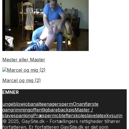
Mester eller Master
Marcel og mig (2)
EMNER
unge
blowjob
anal
teenager
sperm
Onani
første
gang
rimming
offentlig
bareback
pis
Master /
slave
spanking
Præsperm
cbt
efterskole
slave
latex
kys
urin
© 2025, GaySite.dk - Fortællingers rettigheder tilhører
forfatteren. Er forfatteren GaySite.dk er det som