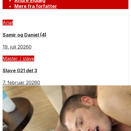
Andre indlæg
Mere fra forfatter
Anal
Samir og Daniel (4)
19. juli 2026
0
Master / slave
Slave 021 del 3
7. februar 2026
0