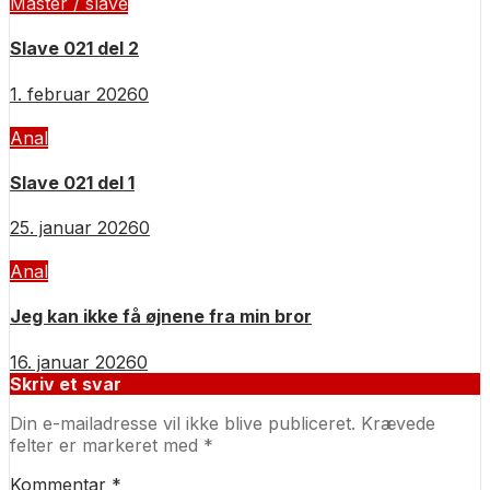
Master / slave
Slave 021 del 2
1. februar 2026
0
Anal
Slave 021 del 1
25. januar 2026
0
Anal
Jeg kan ikke få øjnene fra min bror
16. januar 2026
0
Skriv et svar
Din e-mailadresse vil ikke blive publiceret.
Krævede
felter er markeret med
*
Kommentar
*