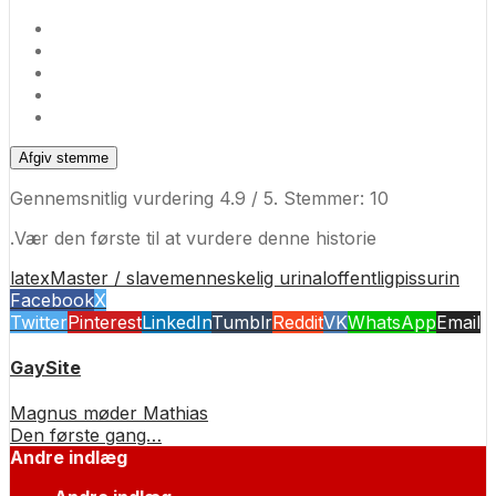
Afgiv stemme
Gennemsnitlig vurdering
4.9
/ 5. Stemmer:
10
.Vær den første til at vurdere denne historie
latex
Master / slave
menneskelig urinal
offentlig
piss
urin
Facebook
X
Twitter
Pinterest
LinkedIn
Tumblr
Reddit
VK
WhatsApp
Email
GaySite
Magnus møder Mathias
Den første gang…
Andre indlæg