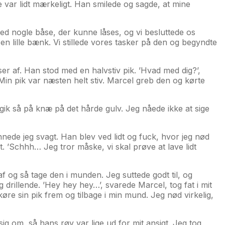
le var lidt mærkeligt. Han smilede og sagde, at mine
ed nogle båse, der kunne låses, og vi besluttede os
en lille bænk. Vi stillede vores tasker på den og begyndte
ser af. Han stod med en halvstiv pik. ’Hvad med dig?’,
 Min pik var næsten helt stiv. Marcel greb den og kørte
gik så på knæ på det hårde gulv. Jeg nåede ikke at sige
nnede jeg svagt. Han blev ved lidt og fuck, hvor jeg nød
t. ’Schhh… Jeg tror måske, vi skal prøve at lave lidt
 af og så tage den i munden. Jeg suttede godt til, og
 drillende. ’Hey hey hey…’, svarede Marcel, tog fat i mit
køre sin pik frem og tilbage i min mund. Jeg nød virkelig,
ig om, så hans røv var lige ud for mit ansigt. Jeg tog