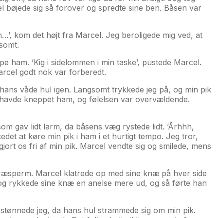
l bøjede sig så forover og spredte sine ben. Båsen var
…’, kom det højt fra Marcel. Jeg beroligede mig ved, at
dsomt.
ppe ham. ’Kig i sidelommen i min taske’, pustede Marcel.
arcel godt nok var forberedt.
d hans våde hul igen. Langsomt trykkede jeg på, og min pik
jeg havde kneppet ham, og følelsen var overvældende.
som gav lidt larm, da båsens væg rystede lidt. ’Århhh,
et at køre min pik i ham i et hurtigt tempo. Jeg tror,
gjort os fri af min pik. Marcel vendte sig og smilede, mens
 præsperm. Marcel klatrede op med sine knæ på hver side
ig og rykkede sine knæ en anelse mere ud, og så førte han
 stønnede jeg, da hans hul strammede sig om min pik.