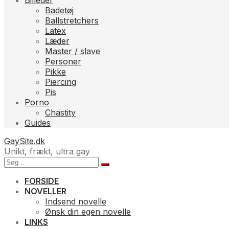
Billeder
Badetøj
Ballstretchers
Latex
Læder
Master / slave
Personer
Pikke
Piercing
Pis
Porno
Chastity
Guides
GaySite.dk
Unikt, frækt, ultra gay
FORSIDE
NOVELLER
Indsend novelle
Ønsk din egen novelle
LINKS