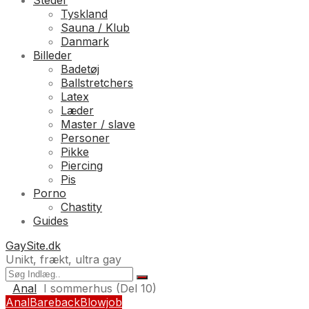
Steder
Tyskland
Sauna / Klub
Danmark
Billeder
Badetøj
Ballstretchers
Latex
Læder
Master / slave
Personer
Pikke
Piercing
Pis
Porno
Chastity
Guides
GaySite.dk
Unikt, frækt, ultra gay
Anal
I sommerhus (Del 10)
Anal
Bareback
Blowjob