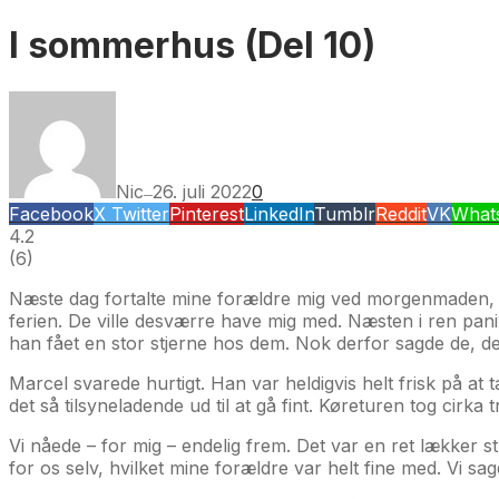
I sommerhus (Del 10)
Nic
26. juli 2022
0
—
Facebook
X Twitter
Pinterest
LinkedIn
Tumblr
Reddit
VK
What
4.2
(
6
)
Næste dag fortalte mine forældre mig ved morgenmaden, at
ferien. De ville desværre have mig med. Næsten i ren pan
han fået en stor stjerne hos dem. Nok derfor sagde de, det 
Marcel svarede hurtigt. Han var heldigvis helt frisk på at
det så tilsyneladende ud til at gå fint. Køreturen tog cirka
Vi nåede – for mig – endelig frem. Det var en ret lækker str
for os selv, hvilket mine forældre var helt fine med. Vi sagde 