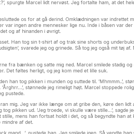
?’, spurgte Marcel lidt nervøst. Jeg fortalte ham, at det he
sluttede os for at gå derind. Omklædningen var indrettet m
der var ingen andre mennesker lige nu. Inde i båsen var der 
 det og af hinanden i øvrigt.
sset. Han tog sin t-shirt af og trak sine shorts og underbuk
igten’, svarede jeg og grinede. Så tog jeg også mit tøj af.
kerne fra bænken og satte mig ned. Marcel smilede stadig og 
r. Det føltes herligt, og jeg kom med et lille suk.
nden han tog pikken i munden og suttede til. ’Mhmmm..’, stø
’Årghrr…’, stønnede jeg rimeligt højt. Marcel stoppede rolig
eg pustede.
 foran mig. Jeg var ikke længe om at gribe den, køre den lidt
g pikken ud. ’Jeg troede, vi skulle være stille…’, sagde jeg
 stille, mens han fortsat holdt i det, og så begyndte han at 
mindre af det.
 fuck mand…’, pustede han. Jeg smilede igen. Så vendte han s