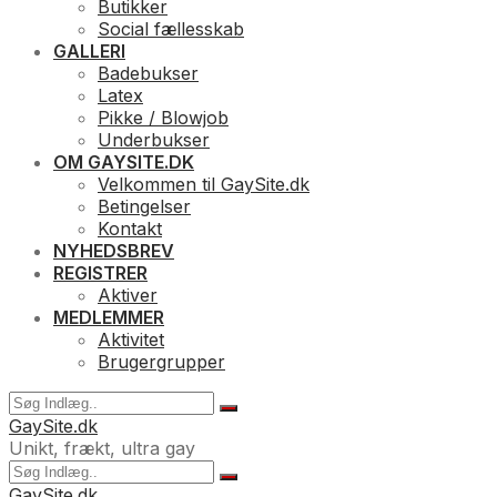
Butikker
Social fællesskab
GALLERI
Badebukser
Latex
Pikke / Blowjob
Underbukser
OM GAYSITE.DK
Velkommen til GaySite.dk
Betingelser
Kontakt
NYHEDSBREV
REGISTRER
Aktiver
MEDLEMMER
Aktivitet
Brugergrupper
GaySite.dk
Unikt, frækt, ultra gay
GaySite.dk