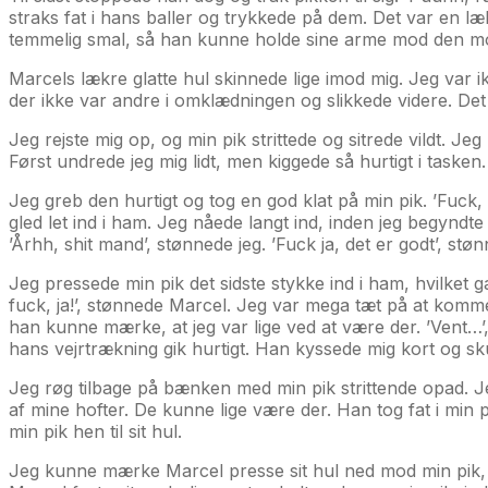
straks fat i hans baller og trykkede på dem. Det var en l
temmelig smal, så han kunne holde sine arme mod den m
Marcels lækre glatte hul skinnede lige imod mig. Jeg var i
der ikke var andre i omklædningen og slikkede videre. Det
Jeg rejste mig op, og min pik strittede og sitrede vildt. J
Først undrede jeg mig lidt, men kiggede så hurtigt i taske
Jeg greb den hurtigt og tog en god klat på min pik. ’Fuck,
gled let ind i ham. Jeg nåede langt ind, inden jeg begynd
’Århh, shit mand’, stønnede jeg. ’Fuck ja, det er godt’, s
Jeg pressede min pik det sidste stykke ind i ham, hvilket 
fuck, ja!’, stønnede Marcel. Jeg var mega tæt på at komme
han kunne mærke, at jeg var lige ved at være der. ’Vent…’, 
hans vejrtrækning gik hurtigt. Han kyssede mig kort og skub
Jeg røg tilbage på bænken med min pik strittende opad. J
af mine hofter. De kunne lige være der. Han tog fat i min 
min pik hen til sit hul.
Jeg kunne mærke Marcel presse sit hul ned mod min pik, o