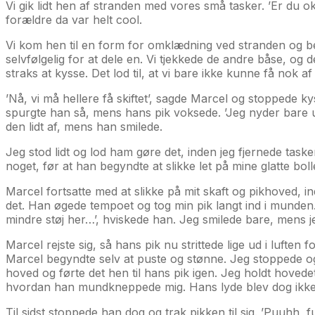
Vi gik lidt hen af stranden med vores små tasker. ’Er du ok
forældre da var helt cool.
Vi kom hen til en form for omklædning ved stranden og be
selvfølgelig for at dele en. Vi tjekkede de andre båse, og 
straks at kysse. Det lod til, at vi bare ikke kunne få nok af
’Nå, vi må hellere få skiftet’, sagde Marcel og stoppede ky
spurgte han så, mens hans pik voksede. ’Jeg nyder bare uds
den lidt af, mens han smilede.
Jeg stod lidt og lod ham gøre det, inden jeg fjernede tas
noget, før at han begyndte at slikke let på mine glatte bolle
Marcel fortsatte med at slikke på mit skaft og pikhoved, i
det. Han øgede tempoet og tog min pik langt ind i munden. 
mindre støj her…’, hviskede han. Jeg smilede bare, mens j
Marcel rejste sig, så hans pik nu strittede lige ud i luften
Marcel begyndte selv at puste og stønne. Jeg stoppede og to
hoved og førte det hen til hans pik igen. Jeg holdt hovedet
hvordan han mundkneppede mig. Hans lyde blev dog ikke 
Til sidst stoppede han dog og trak pikken til sig. ’Puuhh,