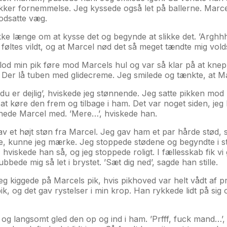
ækker fornemmelse. Jeg kyssede også let på ballerne. Marce
odsatte væg.
kke længe om at kysse det og begynde at slikke det. ’Arghhh
 føltes vildt, og at Marcel nød det så meget tændte mig vol
eg lod min pik føre mod Marcels hul og var så klar på at kne
n. Der lå tuben med glidecreme. Jeg smilede og tænkte, at M
 du er dejlig’, hviskede jeg stønnende. Jeg satte pikken mo
te at køre den frem og tilbage i ham. Det var noget siden, 
tønnede Marcel med. ’Mere…’, hviskede han.
gav et højt støn fra Marcel. Jeg gav ham et par hårde stød, 
, kunne jeg mærke. Jeg stoppede stødene og begyndte i sted
hviskede han så, og jeg stoppede roligt. I fællesskab fik vi 
bede mig så let i brystet. ’Sæt dig ned’, sagde han stille.
eg kiggede på Marcels pik, hvis pikhoved var helt vådt af
pik, og det gav rystelser i min krop. Han rykkede lidt på s
g langsomt gled den op og ind i ham. ’Prfff, fuck mand…’,