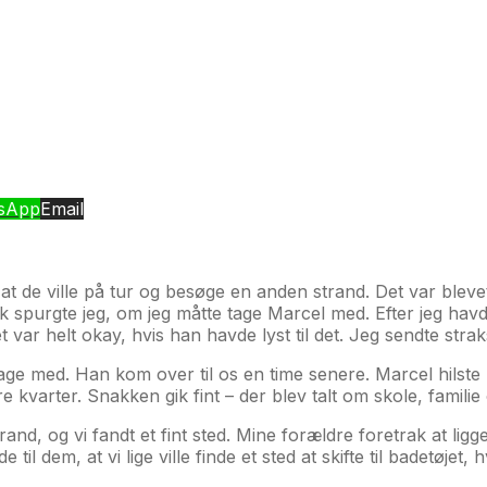
sApp
Email
 de ville på tur og besøge en anden strand. Det var blevet
ik spurgte jeg, om jeg måtte tage Marcel med. Efter jeg ha
var helt okay, hvis han havde lyst til det. Jeg sendte strak
 tage med. Han kom over til os en time senere. Marcel hilst
 tre kvarter. Snakken gik fint – der blev talt om skole, famil
and, og vi fandt et fint sted. Mine forældre foretrak at ligge
til dem, at vi lige ville finde et sted at skifte til badetøjet,