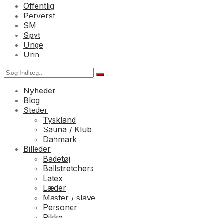
Offentlig
Perverst
SM
Spyt
Unge
Urin
Nyheder
Blog
Steder
Tyskland
Sauna / Klub
Danmark
Billeder
Badetøj
Ballstretchers
Latex
Læder
Master / slave
Personer
Pikke