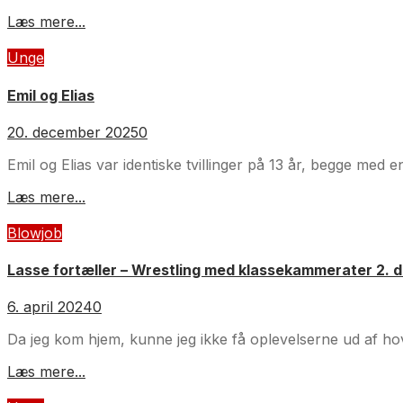
Læs mere...
Unge
Emil og Elias
20. december 2025
0
Emil og Elias var identiske tvillinger på 13 år, begge med
Læs mere...
Blowjob
Lasse fortæller – Wrestling med klassekammerater 2. d
6. april 2024
0
Da jeg kom hjem, kunne jeg ikke få oplevelserne ud af hove
Læs mere...