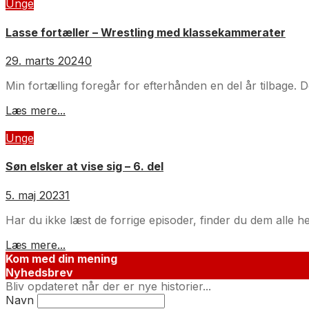
Unge
Lasse fortæller – Wrestling med klassekammerater
29. marts 2024
0
Min fortælling foregår for efterhånden en del år tilbage. D
Læs mere...
Unge
Søn elsker at vise sig – 6. del
5. maj 2023
1
Har du ikke læst de forrige episoder, finder du dem alle her
Læs mere...
Kom med din mening
Nyhedsbrev
Bliv opdateret når der er nye historier...
Navn