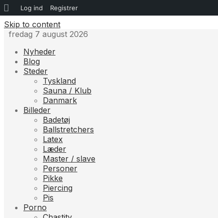
Om
Log ind
Registrer
WordPress
Skip to content
fredag 7 august 2026
Nyheder
Blog
Steder
Tyskland
Sauna / Klub
Danmark
Billeder
Badetøj
Ballstretchers
Latex
Læder
Master / slave
Personer
Pikke
Piercing
Pis
Porno
Chastity