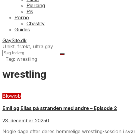
Piercing
Pis
Porno
Chastity
Guides
GaySite.dk
Unikt, frækt, ultra gay
Tag:
wrestling
wrestling
Blowjob
Emil og Elias på stranden med andre – Episode 2
23. december 2025
0
Nogle dage efter deres hemmelige wrestling-session i svø