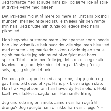
Jeg fortsatte med at sutte hans pik, og lærte lige så stille
at trykke vejret med næsen.
Det lykkedes mig at få mere og mere af Kristians pik ind i
munden, men jeg følte jeg skulle kvæles når den ramte
min hals. Jeg brugte min tunge og legede med hans
pikhoved.
Han begyndte at stønne mere. Jeg spermer snart, sagde
han. Jeg vidste ikke helt hvad det ville sige, men blev ved
med at sutte. Jeg mærkede pikken udvide sig en smule,
og så mærkede jeg min mund blive fyldt med hans
sperm. Til at starte med følte jeg det som om jeg skulle
kvæles. Langsomt lykkedes det mig at få styr på mig
selv, og jeg slugte det hele.
Da hans pik stoppede med at sperme, slap jeg den og
gav hans pikhoved et kys. Hans pik blev nu igen slap.
Han trak vejret som om han havde dyrket motion. Hold
kæft hvor lækkert, sagde han. Han smilte til mig.
Jeg undrede mig en smule. Jamen var han også til
drenge? Jeg spurgte ham om ikke han var til piger? –