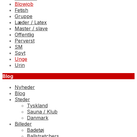
Blowjob
Fetish
Gruppe
Læder / Latex
Master / slave
Offentlig
Perverst
SM
Spyt
Unge
Urin
Blog
Nyheder
Blog
Steder
Tyskland
Sauna / Klub
Danmark
Billeder
Badetøj
Ballstretchers