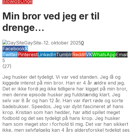
Blowjob
Unge
Min bror ved jeg er til
drenge…
GaySite
12. oktober 2025
0
—
Facebook
X
Twitter
Pinterest
LinkedIn
Tumblr
Reddit
VK
WhatsApp
Email
5
(
27
)
Jeg husker det tydeligt. Vi var ved standen. Jeg lå og
kiggede intenst på min bror. Han er 4 år ældre end jeg.
Det er ikke fordi jeg ikke tidligere har kigget på min bror,
men denne episode husker jeg fuldstændig klart. Jeg
selv var 8 år og han 12 år. Han var iført røde og sorte
badebukser. Speedos. Jeg var dybt fascineret af hans
krop. Kristian som han hedder, har altid spillet meget
fodbold og det ses tydeligt på hans krop. Jeg husker
ham som meget stor i forhold til mig. Det var han sikkert
ikke, men selvfølgelig kan 4 års aldersforskel tydeligt ses