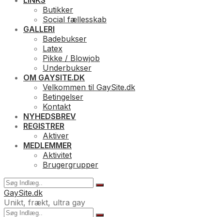
LINKS
Butikker
Social fællesskab
GALLERI
Badebukser
Latex
Pikke / Blowjob
Underbukser
OM GAYSITE.DK
Velkommen til GaySite.dk
Betingelser
Kontakt
NYHEDSBREV
REGISTRER
Aktiver
MEDLEMMER
Aktivitet
Brugergrupper
GaySite.dk
Unikt, frækt, ultra gay