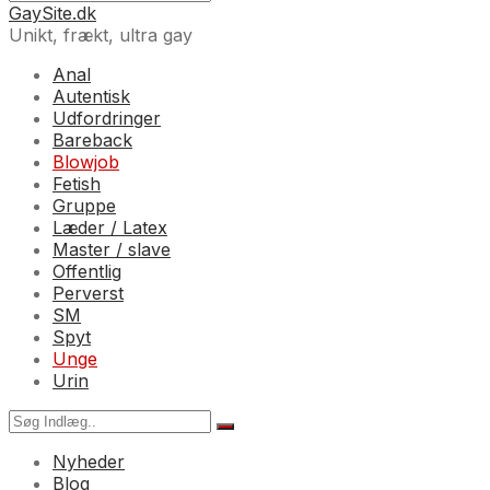
GaySite.dk
Unikt, frækt, ultra gay
Anal
Autentisk
Udfordringer
Bareback
Blowjob
Fetish
Gruppe
Læder / Latex
Master / slave
Offentlig
Perverst
SM
Spyt
Unge
Urin
Nyheder
Blog