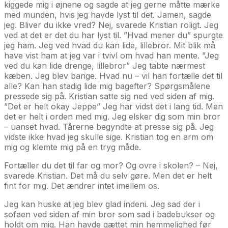
kiggede mig i øjnene og sagde at jeg gerne måtte mærke
med munden, hvis jeg havde lyst til det. Jamen, sagde
jeg. Bliver du ikke vred? Nej, svarede Kristian roligt. Jeg
ved at det er det du har lyst til. ”Hvad mener du” spurgte
jeg ham. Jeg ved hvad du kan lide, lillebror. Mit blik må
have vist ham at jeg var i tvivl om hvad han mente. ”Jeg
ved du kan lide drenge, lillebror” Jeg tabte nærmest
kæben. Jeg blev bange. Hvad nu – vil han fortælle det til
alle? Kan han stadig lide mig bagefter? Spørgsmålene
pressede sig på. Kristian satte sig ned ved siden af mig.
”Det er helt okay Jeppe” Jeg har vidst det i lang tid. Men
det er helt i orden med mig. Jeg elsker dig som min bror
– uanset hvad. Tårerne begyndte at presse sig på. Jeg
vidste ikke hvad jeg skulle sige. Kristian tog en arm om
mig og klemte mig på en tryg måde.
Fortæller du det til far og mor? Og ovre i skolen? – Nej,
svarede Kristian. Det må du selv gøre. Men det er helt
fint for mig. Det ændrer intet imellem os.
Jeg kan huske at jeg blev glad indeni. Jeg sad der i
sofaen ved siden af min bror som sad i badebukser og
holdt om mig. Han havde gættet min hemmelighed før