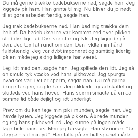
Du må gerne trække badebukserne ned, sagde han. Jeg
kiggede på ham. Han grinte til mig. Nu bliver du jo nødt
til at gøre arbejdet færdig, sagde han.
Jeg trak badebukserne ned. Han bad mig trække dem
helt af. Da badebukserne var kommet ned over pikken,
stod den lige ud. Den var stor og tyk. Jeg kiggede på
den. Jeg tog fat rundt om den. Den fyldte min hånd
fuldstændig. Jeg var dybt imponeret og samtidig liderlig
på en måde jeg aldrig tidligere har været.
Leg lidt med den, sagde han. Jeg spillede den lidt. Jeg så
en smule tyk væske ved hans pikhoved. Jeg spurgte
hvad det var. Det er sperm, sagde han. Du må gerne
bruge tungen, sagde han. Jeg slikkede op ad skaftet og
sluttede ved hans hoved. Hans sperm smagte på én og
samme tid både dejligt og lidt underligt.
Prøv om du kan tage min pik i munden, sagde han. Jeg
havde lysten. Jeg kiggede på pikken. Åbnede munden
og tog hans pikhoved ind. Jeg kunne på ingen måde
tage hele hans pik. Men jeg forsøgte. Han stønnede. ”Ja,
Jeppe – sut min pik”. Han talte på en helt speciel måde.