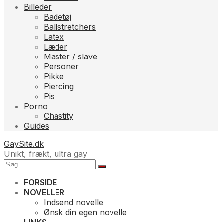
Billeder
Badetøj
Ballstretchers
Latex
Læder
Master / slave
Personer
Pikke
Piercing
Pis
Porno
Chastity
Guides
GaySite.dk
Unikt, frækt, ultra gay
FORSIDE
NOVELLER
Indsend novelle
Ønsk din egen novelle