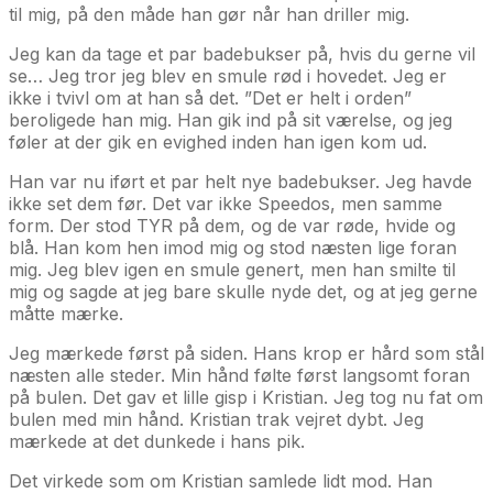
til mig, på den måde han gør når han driller mig.
Jeg kan da tage et par badebukser på, hvis du gerne vil
se… Jeg tror jeg blev en smule rød i hovedet. Jeg er
ikke i tvivl om at han så det. ”Det er helt i orden”
beroligede han mig. Han gik ind på sit værelse, og jeg
føler at der gik en evighed inden han igen kom ud.
Han var nu iført et par helt nye badebukser. Jeg havde
ikke set dem før. Det var ikke Speedos, men samme
form. Der stod TYR på dem, og de var røde, hvide og
blå. Han kom hen imod mig og stod næsten lige foran
mig. Jeg blev igen en smule genert, men han smilte til
mig og sagde at jeg bare skulle nyde det, og at jeg gerne
måtte mærke.
Jeg mærkede først på siden. Hans krop er hård som stål
næsten alle steder. Min hånd følte først langsomt foran
på bulen. Det gav et lille gisp i Kristian. Jeg tog nu fat om
bulen med min hånd. Kristian trak vejret dybt. Jeg
mærkede at det dunkede i hans pik.
Det virkede som om Kristian samlede lidt mod. Han