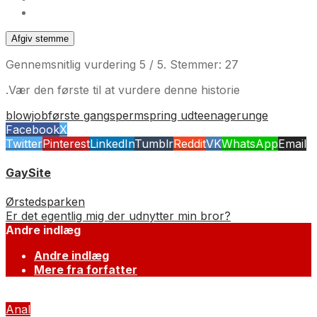
Afgiv stemme
Gennemsnitlig vurdering
5
/ 5. Stemmer:
27
.Vær den første til at vurdere denne historie
blowjob
første gang
sperm
spring ud
teenager
unge
Facebook
X
Twitter
Pinterest
LinkedIn
Tumblr
Reddit
VK
WhatsApp
Email
GaySite
Ørstedsparken
Er det egentlig mig der udnytter min bror?
Andre indlæg
Andre indlæg
Mere fra forfatter
Anal