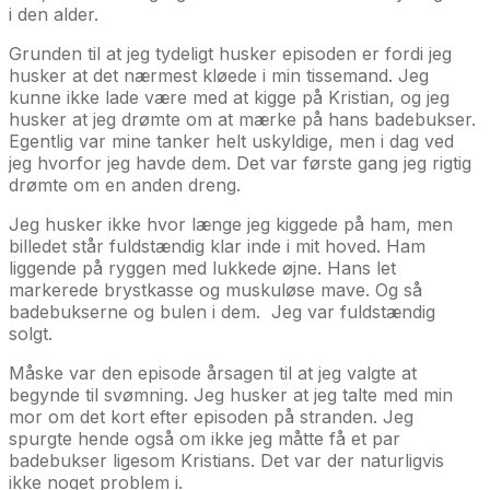
i den alder.
Grunden til at jeg tydeligt husker episoden er fordi jeg
husker at det nærmest kløede i min tissemand. Jeg
kunne ikke lade være med at kigge på Kristian, og jeg
husker at jeg drømte om at mærke på hans badebukser.
Egentlig var mine tanker helt uskyldige, men i dag ved
jeg hvorfor jeg havde dem. Det var første gang jeg rigtig
drømte om en anden dreng.
Jeg husker ikke hvor længe jeg kiggede på ham, men
billedet står fuldstændig klar inde i mit hoved. Ham
liggende på ryggen med lukkede øjne. Hans let
markerede brystkasse og muskuløse mave. Og så
badebukserne og bulen i dem. Jeg var fuldstændig
solgt.
Måske var den episode årsagen til at jeg valgte at
begynde til svømning. Jeg husker at jeg talte med min
mor om det kort efter episoden på stranden. Jeg
spurgte hende også om ikke jeg måtte få et par
badebukser ligesom Kristians. Det var der naturligvis
ikke noget problem i.