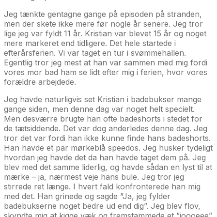
Jeg tænkte gentagne gange på episoden på stranden,
men der skete ikke mere før nogle år senere. Jeg tror
lige jeg var fyldt 11 år. Kristian var blevet 15 år og noget
mere markeret end tidligere. Det hele startede i
efterårsferien. Vi var taget en tur i svømmehallen.
Egentlig tror jeg mest at han var sammen med mig fordi
vores mor bad ham se lidt efter mig i ferien, hvor vores
forældre arbejdede.
Jeg havde naturligvis set Kristian i badebukser mange
gange siden, men denne dag var noget helt specielt.
Men desværre brugte han ofte badeshorts i stedet for
de tætsiddende. Det var dog anderledes denne dag. Jeg
tror det var fordi han ikke kunne finde hans badeshorts.
Han havde et par mørkeblå speedos. Jeg husker tydeligt
hvordan jeg havde det da han havde taget dem på. Jeg
blev med det samme liderlig, og havde sådan en lyst til at
mærke – ja, nærmest veje hans bule. Jeg tror jeg
stirrede ret længe. I hvert fald konfronterede han mig
med det. Han grinede og sagde ”Ja, jeg fylder
badebukserne noget bedre ud end dig”. Jeg blev flov,
skyndte mig at kigge væk og fremstammede et ”joooeee”.