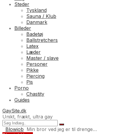
Steder
Tyskland
Sauna / Klub
Danmark
Billeder
Badetøj
Ballstretchers
Latex
Læder
Master / slave
Personer
Pikke
Piercing
Pis
Porno
Chastity
Guides
GaySite.dk
Unikt, frækt, ultra gay
Blowjob
Min bror ved jeg er til drenge…