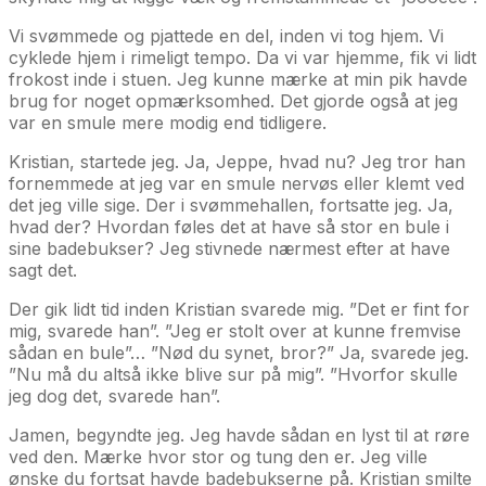
Vi svømmede og pjattede en del, inden vi tog hjem. Vi
cyklede hjem i rimeligt tempo. Da vi var hjemme, fik vi lidt
frokost inde i stuen. Jeg kunne mærke at min pik havde
brug for noget opmærksomhed. Det gjorde også at jeg
var en smule mere modig end tidligere.
Kristian, startede jeg. Ja, Jeppe, hvad nu? Jeg tror han
fornemmede at jeg var en smule nervøs eller klemt ved
det jeg ville sige. Der i svømmehallen, fortsatte jeg. Ja,
hvad der? Hvordan føles det at have så stor en bule i
sine badebukser? Jeg stivnede nærmest efter at have
sagt det.
Der gik lidt tid inden Kristian svarede mig. ”Det er fint for
mig, svarede han”. ”Jeg er stolt over at kunne fremvise
sådan en bule”… ”Nød du synet, bror?” Ja, svarede jeg.
”Nu må du altså ikke blive sur på mig”. ”Hvorfor skulle
jeg dog det, svarede han”.
Jamen, begyndte jeg. Jeg havde sådan en lyst til at røre
ved den. Mærke hvor stor og tung den er. Jeg ville
ønske du fortsat havde badebukserne på. Kristian smilte