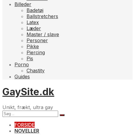
Billeder
Badetøj
Ballstretchers
Latex
Læder
Master / slave
Personer
Pikke
Piercing
Pis
Porno
Chastity
Guides
GaySite.dk
Unikt, frækt, ultra gay
FORSIDE
NOVELLER