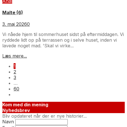
Anal
Malte (6)
3. maj 2026
0
Vi nåede hjem til sommerhuset sidst på eftermiddagen. Vi
ryddede lidt op på terrassen og i selve huset, inden vi
lavede noget mad. 'Skal vi virke...
Læs mere...
1
2
3
…
60
Kom med din mening
Nyhedsbrev
Bliv opdateret når der er nye historier...
Navn