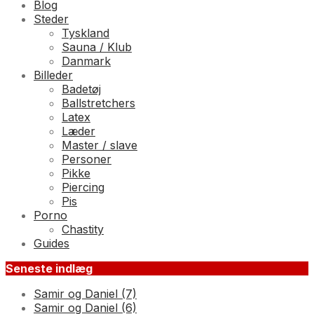
Blog
Steder
Tyskland
Sauna / Klub
Danmark
Billeder
Badetøj
Ballstretchers
Latex
Læder
Master / slave
Personer
Pikke
Piercing
Pis
Porno
Chastity
Guides
Seneste indlæg
Samir og Daniel (7)
Samir og Daniel (6)