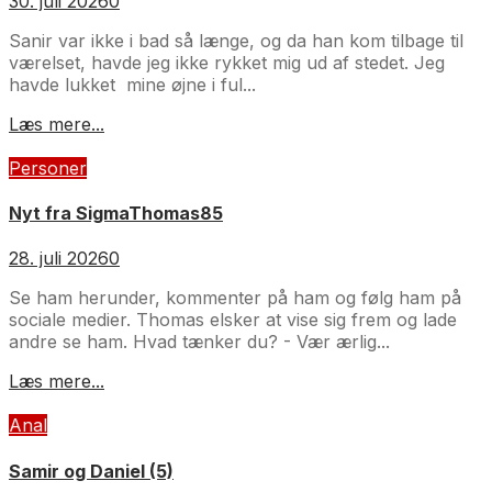
30. juli 2026
0
Sanir var ikke i bad så længe, og da han kom tilbage til
værelset, havde jeg ikke rykket mig ud af stedet. Jeg
havde lukket mine øjne i ful...
Læs mere...
Personer
Nyt fra SigmaThomas85
28. juli 2026
0
Se ham herunder, kommenter på ham og følg ham på
sociale medier. Thomas elsker at vise sig frem og lade
andre se ham. Hvad tænker du? - Vær ærlig...
Læs mere...
Anal
Samir og Daniel (5)