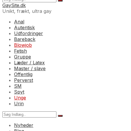
GaySite.dk
Unikt, frækt, ultra gay
Anal
Autentisk
Udfordringer
Bareback
Blowjob
Fetish
Gruppe
Læder / Latex
Master / slave
Offentlig
Perverst
SM
Spyt
Unge
Urin
Nyheder