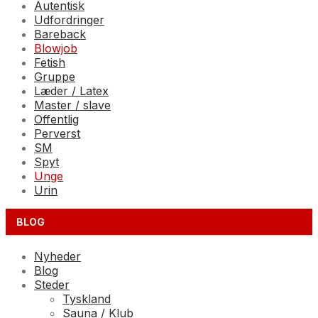
Autentisk
Udfordringer
Bareback
Blowjob
Fetish
Gruppe
Læder / Latex
Master / slave
Offentlig
Perverst
SM
Spyt
Unge
Urin
BLOG
Nyheder
Blog
Steder
Tyskland
Sauna / Klub