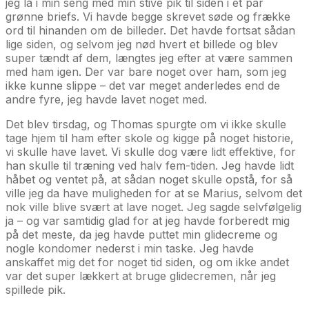
jeg lå i min seng med min stive pik til siden i et par
grønne briefs. Vi havde begge skrevet søde og frække
ord til hinanden om de billeder. Det havde fortsat sådan
lige siden, og selvom jeg nød hvert et billede og blev
super tændt af dem, længtes jeg efter at være sammen
med ham igen. Der var bare noget over ham, som jeg
ikke kunne slippe – det var meget anderledes end de
andre fyre, jeg havde lavet noget med.
Det blev tirsdag, og Thomas spurgte om vi ikke skulle
tage hjem til ham efter skole og kigge på noget historie,
vi skulle have lavet. Vi skulle dog være lidt effektive, for
han skulle til træning ved halv fem-tiden. Jeg havde lidt
håbet og ventet på, at sådan noget skulle opstå, for så
ville jeg da have muligheden for at se Marius, selvom det
nok ville blive svært at lave noget. Jeg sagde selvfølgelig
ja – og var samtidig glad for at jeg havde forberedt mig
på det meste, da jeg havde puttet min glidecreme og
nogle kondomer nederst i min taske. Jeg havde
anskaffet mig det for noget tid siden, og om ikke andet
var det super lækkert at bruge glidecremen, når jeg
spillede pik.