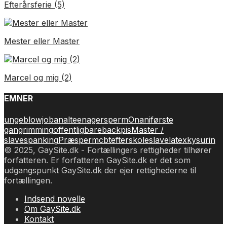
Efterårsferie (5)
Mester eller Master
Marcel og mig (2)
EMNER
unge
blowjob
anal
teenager
sperm
Onani
første
gang
rimming
offentlig
bareback
pis
Master /
slave
spanking
Præsperm
cbt
efterskole
slave
latex
kys
urin
© 2025, GaySite.dk - Fortællingers rettigheder tilhører
forfatteren. Er forfatteren GaySite.dk er det som
udgangspunkt GaySite.dk der ejer rettighederne til
fortællingen.
Indsend novelle
Om GaySite.dk
Kontakt