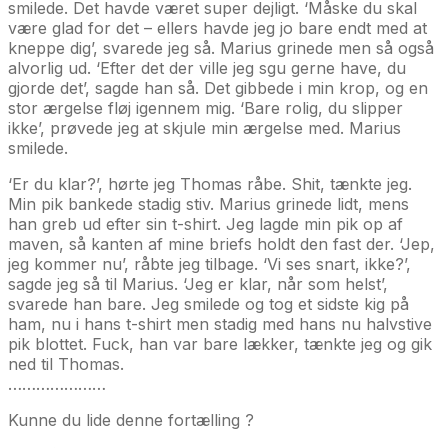
smilede. Det havde været super dejligt. ‘Måske du skal
være glad for det – ellers havde jeg jo bare endt med at
kneppe dig’, svarede jeg så. Marius grinede men så også
alvorlig ud. ‘Efter det der ville jeg sgu gerne have, du
gjorde det’, sagde han så. Det gibbede i min krop, og en
stor ærgelse fløj igennem mig. ‘Bare rolig, du slipper
ikke’, prøvede jeg at skjule min ærgelse med. Marius
smilede.
‘Er du klar?’, hørte jeg Thomas råbe. Shit, tænkte jeg.
Min pik bankede stadig stiv. Marius grinede lidt, mens
han greb ud efter sin t-shirt. Jeg lagde min pik op af
maven, så kanten af mine briefs holdt den fast der. ‘Jep,
jeg kommer nu’, råbte jeg tilbage. ‘Vi ses snart, ikke?’,
sagde jeg så til Marius. ‘Jeg er klar, når som helst’,
svarede han bare. Jeg smilede og tog et sidste kig på
ham, nu i hans t-shirt men stadig med hans nu halvstive
pik blottet. Fuck, han var bare lækker, tænkte jeg og gik
ned til Thomas.
…………………
Kunne du lide denne fortælling ?