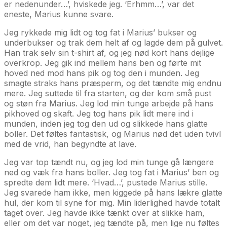
er nedenunder…’, hviskede jeg. ‘Erhmm…’, var det
eneste, Marius kunne svare.
Jeg rykkede mig lidt og tog fat i Marius’ bukser og
underbukser og trak dem helt af og lagde dem på gulvet.
Han trak selv sin t-shirt af, og jeg nød kort hans dejlige
overkrop. Jeg gik ind mellem hans ben og førte mit
hoved ned mod hans pik og tog den i munden. Jeg
smagte straks hans præsperm, og det tændte mig endnu
mere. Jeg suttede til fra starten, og der kom små pust
og støn fra Marius. Jeg lod min tunge arbejde på hans
pikhoved og skaft. Jeg tog hans pik lidt mere ind i
munden, inden jeg tog den ud og slikkede hans glatte
boller. Det føltes fantastisk, og Marius nød det uden tvivl
med de vrid, han begyndte at lave.
Jeg var top tændt nu, og jeg lod min tunge gå længere
ned og væk fra hans boller. Jeg tog fat i Marius’ ben og
spredte dem lidt mere. ‘Hvad…’, pustede Marius stille.
Jeg svarede ham ikke, men kiggede på hans lækre glatte
hul, der kom til syne for mig. Min liderlighed havde totalt
taget over. Jeg havde ikke tænkt over at slikke ham,
eller om det var noget, jeg tændte på, men lige nu føltes