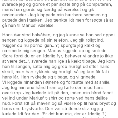
svarede jeg og gjorde et par sidste ting på computeren,
mens han gjorde sig færdig på værelset og gik
nedenunder. Jeg klappede min bærbare sammen og
puttede den i tasken. Jeg tænkte lidt men forsøgte så at
gå hen til Marius’ værelse.
Hans dør stod halvåben, og jeg kunne se han sad oppe i
sengen og kiggede på sin telefon. Jeg gik roligt ind.
‘Kigger du nu porno igen…?’, spurgte jeg kækt og
nærmede mig sengen. Marius kiggede op og smilede.
‘Bare fordi du er en liderlig fyr, behøver vi andre jo ikke
at være det…’, svarede han lige så kækt tilbage. Jeg kom
hen til sengen, satte mig og greb hurtigt ud efter hans
skridt, men han rykkede sig hurtigt, så jeg kun fik fat i
hans lår. Han rykkede sig tilbage, og vi grinede.
Vi kiggede hinanden i øjnene og fortsatte med at smile.
Jeg tog min ene hånd frem og førte den mod hans
overkrop. Jeg kælede lidt på den, inden min hånd fandt
vej ind under Marius’ t-shirt og rørte ved hans dejlige
hud. Først lidt på maven og så videre op til hans bryst og
hans ene brystvorte. Den var strittende stiv, og jeg
kælede lidt for den. ‘Er det kun mig, der er liderlig..?’,