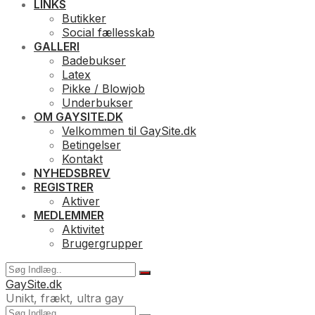
LINKS
Butikker
Social fællesskab
GALLERI
Badebukser
Latex
Pikke / Blowjob
Underbukser
OM GAYSITE.DK
Velkommen til GaySite.dk
Betingelser
Kontakt
NYHEDSBREV
REGISTRER
Aktiver
MEDLEMMER
Aktivitet
Brugergrupper
GaySite.dk
Unikt, frækt, ultra gay