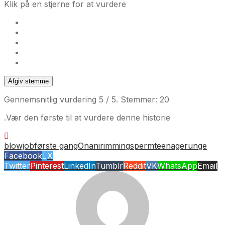
Klik på en stjerne for at vurdere
Afgiv stemme
Gennemsnitlig vurdering
5
/ 5. Stemmer:
20
.Vær den første til at vurdere denne historie
blowjob
første gang
Onani
rimming
sperm
teenager
unge
Facebook
X
Twitter
Pinterest
LinkedIn
Tumblr
Reddit
VK
WhatsApp
Email