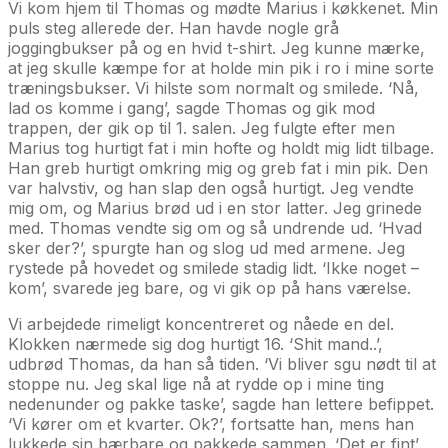
Vi kom hjem til Thomas og mødte Marius i køkkenet. Min
puls steg allerede der. Han havde nogle grå
joggingbukser på og en hvid t-shirt. Jeg kunne mærke,
at jeg skulle kæmpe for at holde min pik i ro i mine sorte
træningsbukser. Vi hilste som normalt og smilede. ‘Nå,
lad os komme i gang’, sagde Thomas og gik mod
trappen, der gik op til 1. salen. Jeg fulgte efter men
Marius tog hurtigt fat i min hofte og holdt mig lidt tilbage.
Han greb hurtigt omkring mig og greb fat i min pik. Den
var halvstiv, og han slap den også hurtigt. Jeg vendte
mig om, og Marius brød ud i en stor latter. Jeg grinede
med. Thomas vendte sig om og så undrende ud. ‘Hvad
sker der?’, spurgte han og slog ud med armene. Jeg
rystede på hovedet og smilede stadig lidt. ‘Ikke noget –
kom’, svarede jeg bare, og vi gik op på hans værelse.
Vi arbejdede rimeligt koncentreret og nåede en del.
Klokken nærmede sig dog hurtigt 16. ‘Shit mand..’,
udbrød Thomas, da han så tiden. ‘Vi bliver sgu nødt til at
stoppe nu. Jeg skal lige nå at rydde op i mine ting
nedenunder og pakke taske’, sagde han lettere befippet.
‘Vi kører om et kvarter. Ok?’, fortsatte han, mens han
lukkede sin bærbare og pakkede sammen. ‘Det er fint’,