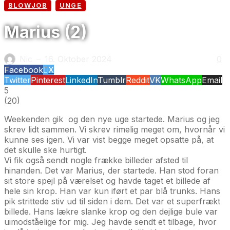
BLOWJOB
UNGE
Marius (2)
Nic
16. Oktober 2024
0
—
Facebook
X
Twitter
Pinterest
LinkedIn
Tumblr
Reddit
VK
WhatsApp
Email
5
(
20
)
Weekenden gik og den nye uge startede. Marius og jeg
skrev lidt sammen. Vi skrev rimelig meget om, hvornår vi
kunne ses igen. Vi var vist begge meget opsatte på, at
det skulle ske hurtigt.
Vi fik også sendt nogle frække billeder afsted til
hinanden. Det var Marius, der startede. Han stod foran
sit store spejl på værelset og havde taget et billede af
hele sin krop. Han var kun iført et par blå trunks. Hans
pik strittede stiv ud til siden i dem. Det var et superfrækt
billede. Hans lækre slanke krop og den dejlige bule var
uimodståelige for mig. Jeg havde sendt et tilbage, hvor