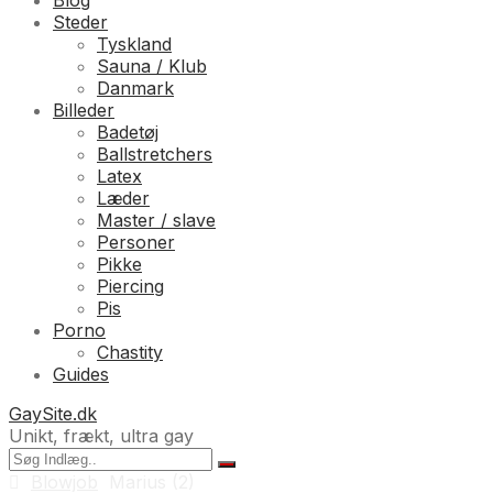
Blog
Steder
Tyskland
Sauna / Klub
Danmark
Billeder
Badetøj
Ballstretchers
Latex
Læder
Master / slave
Personer
Pikke
Piercing
Pis
Porno
Chastity
Guides
GaySite.dk
Unikt, frækt, ultra gay
Blowjob
Marius (2)