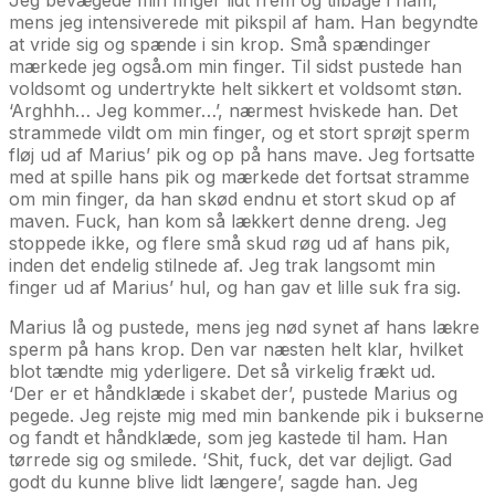
mens jeg intensiverede mit pikspil af ham. Han begyndte
at vride sig og spænde i sin krop. Små spændinger
mærkede jeg også.om min finger. Til sidst pustede han
voldsomt og undertrykte helt sikkert et voldsomt støn.
‘Arghhh… Jeg kommer…’, nærmest hviskede han. Det
strammede vildt om min finger, og et stort sprøjt sperm
fløj ud af Marius’ pik og op på hans mave. Jeg fortsatte
med at spille hans pik og mærkede det fortsat stramme
om min finger, da han skød endnu et stort skud op af
maven. Fuck, han kom så lækkert denne dreng. Jeg
stoppede ikke, og flere små skud røg ud af hans pik,
inden det endelig stilnede af. Jeg trak langsomt min
finger ud af Marius’ hul, og han gav et lille suk fra sig.
Marius lå og pustede, mens jeg nød synet af hans lækre
sperm på hans krop. Den var næsten helt klar, hvilket
blot tændte mig yderligere. Det så virkelig frækt ud.
‘Der er et håndklæde i skabet der’, pustede Marius og
pegede. Jeg rejste mig med min bankende pik i bukserne
og fandt et håndklæde, som jeg kastede til ham. Han
tørrede sig og smilede. ‘Shit, fuck, det var dejligt. Gad
godt du kunne blive lidt længere’, sagde han. Jeg