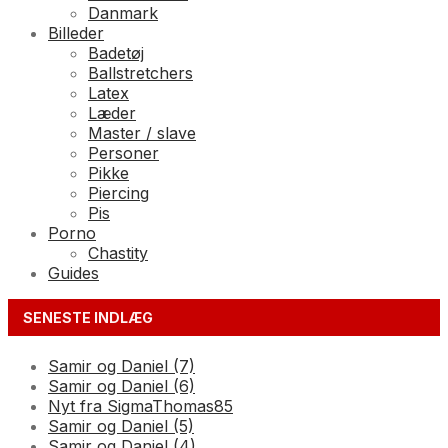
Danmark
Billeder
Badetøj
Ballstretchers
Latex
Læder
Master / slave
Personer
Pikke
Piercing
Pis
Porno
Chastity
Guides
SENESTE INDLÆG
Samir og Daniel (7)
Samir og Daniel (6)
Nyt fra SigmaThomas85
Samir og Daniel (5)
Samir og Daniel (4)