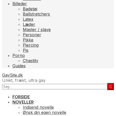
Billeder
Badetøj
Ballstretchers
Latex
Læder
Master / slave
Personer
Pikke
Piercing
Pis
Porno
Chastity
Guides
GaySite.dk
Unikt, frækt, ultra gay
FORSIDE
NOVELLER
Indsend novelle
Ønsk din egen novelle