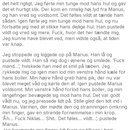
det helt rigtigt. Jeg førte min tunge mod hans hul og gav
det et hurtigt slik. Der kom en rimelig høj lyd fra Marius,
og han vred sig voldsomt. Det føltes vildt at tænde ham
sådan. Igen førte jeg min tunge mod hans hul, og nu
fortsatte jeg med at slikke hans dejlige hul. Han pustede
vildt og vred sig mere. Fuck, hvor det her tændte mig.
Jeg kunne have blevet ved, men vidste også, at tiden
var knap.
Jeg stoppede og kiggede op på Marius. Han lå og
pustede vildt. Han så mig dog i øjnene og smilede. ‘Fuck
mand…’, hviskede han med et smil på læben. Jeg
rykkede mig op igen men lod min venstre hånd kæle for
hans boller. Min højre hånd greb hans pik, der nu var
blevet meget våd og kørte den af. Igen pustede Marius
voldsomt. Min venstre hånd forlod hans boller, og min
langefinger bevægede sig mod hans hul. Det var godt
vådt nu, og jeg pressede lidt på. Stille gled den lidt ind i
Marius. Varmen, der mødte den og stramningen omkring
min finger, gav en sitrende fornemmelse i min krop.
‘Åh… Fuck Niklas… Shit.. Det føles… vildt…’, pustede
Marius.
Jeg bevægede min finger lidt frem og tilbage i ham,