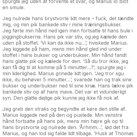
spurgte jeg uden at forvente et svar, og Marius lo blot
en smule.
Jeg nulrede hans brystvorte lidt mere – fuck, det tændte
mig, og min pik bankede stiv i mine træningsbukser.
Jeg førte min hånd ned igen men fortsatte til hans bule i
joggingbukserne. Hans pik var stiv, og jeg kælede den
uden på stoffet. ‘Vi kan da ikke nu…’, hviskede Marius.
Jeg kiggede på ham, mens min hånd gled ind under
stoffet i hans bukser og underbukser. Min hånd fandt
hans glatte pik og kælede for den. ‘Så du tror ikke, jeg
kan få dig til at komme på 5 minutter…?’, spurgte jeg i
min liderlighed. Marius grinede lidt igen. ‘Jeg tror sgu
ikke, du behøver 5 minutter…’, svarede han og trak sine
bukser og underbukser ned til sine knæ. Hans lækre pik
bankede stiv op af hans mave. Det var et vidunderligt
syn. Den glatte dejlige pik kunne jeg ikke få nok af.
Jeg greb den straks og begyndte at køre den stille af.
Marius kiggede ned på den og pustede. Min venstre
hånd fortsatte på hans pik, mens min højre gik op til
hans brystvorte og nulrede den. ‘Århmm…’, lød det fra
Marius, og han lod sig falde lidt tilbage. ‘Husk at Thomas