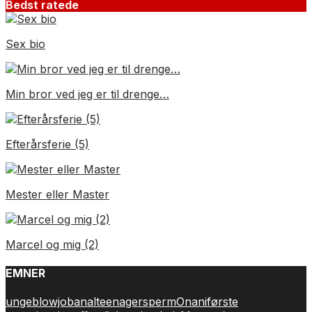
Bedst ratede
Sex bio
Min bror ved jeg er til drenge…
Efterårsferie (5)
Mester eller Master
Marcel og mig (2)
EMNER
unge
blowjob
anal
teenager
sperm
Onani
første