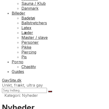
Sauna / Klub
Danmark
Billeder
Badetøj
Ballstretchers
Latex
Læder
Master / slave
Personer
Pikke
Piercing
Pis
Porno
Chastity
Guides
GaySite.dk
Unikt, frækt, ultra gay
Kategori:
Nyheder
Nyheder