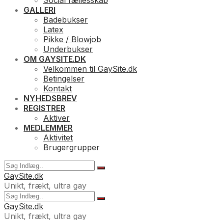
Social fællesskab
GALLERI
Badebukser
Latex
Pikke / Blowjob
Underbukser
OM GAYSITE.DK
Velkommen til GaySite.dk
Betingelser
Kontakt
NYHEDSBREV
REGISTRER
Aktiver
MEDLEMMER
Aktivitet
Brugergrupper
GaySite.dk
Unikt, frækt, ultra gay
GaySite.dk
Unikt, frækt, ultra gay