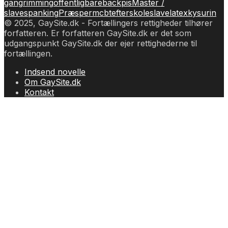
gang
rimming
offentlig
bareback
pis
Master /
slave
spanking
Præsperm
cbt
efterskole
slave
latex
kys
urin
© 2025, GaySite.dk - Fortællingers rettigheder tilhører
forfatteren. Er forfatteren GaySite.dk er det som
udgangspunkt GaySite.dk der ejer rettighederne til
fortællingen.
Indsend novelle
Om GaySite.dk
Kontakt