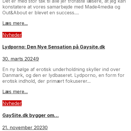
Det er med stor tak til alle jer trofaste læsere, at jeg kan
konstatere at vores samarbejde med Made4media og
Out&About er blevet en success....
Læs mere...
Nyheder
Lydporno: Den Nye Sensation på Gaysite.dk
30. marts 2024
9
En ny bølge af erotisk underholdning skyller ind over
Danmark, og den er lydbaseret. Lydporno, en form for
erotisk indhold, der primært fokuserer...
Læs mere...
Nyheder
GaySite.dk bygger om…
21. november 2023
0