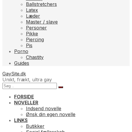
Ballstretchers
Latex
Læder
Master / slave
Personer
Pikke
Piercing
Pis
Porno
Chastity
Guides
GaySite.dk
Unikt, frækt, ultra gay
FORSIDE
NOVELLER
Indsend novelle
Ønsk din egen novelle
LINKS
Butikker