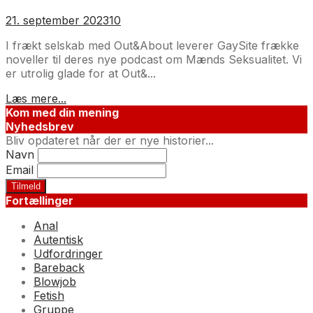
21. september 2023
10
I frækt selskab med Out&About leverer GaySite frække
noveller til deres nye podcast om Mænds Seksualitet. Vi
er utrolig glade for at Out&...
Læs mere...
Kom med din mening
Nyhedsbrev
Bliv opdateret når der er nye historier...
Navn
Email
Fortællinger
Anal
Autentisk
Udfordringer
Bareback
Blowjob
Fetish
Gruppe