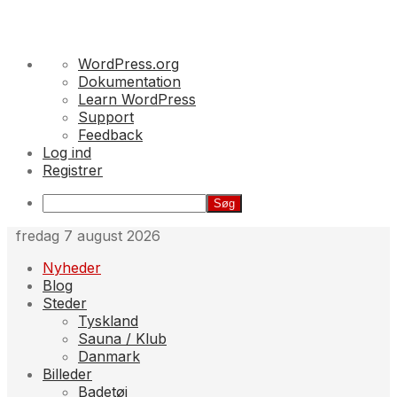
Om
WordPress.org
WordPress
Dokumentation
Learn WordPress
Support
Feedback
Log ind
Registrer
Søg
Skip
fredag 7 august 2026
to
Nyheder
content
Blog
Steder
Tyskland
Sauna / Klub
Danmark
Billeder
Badetøj