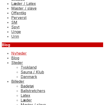
Læder / Latex
Master / slave
Offentlig
Perverst
SM
Spyt
Unge
Urin
Blog
Nyheder
Blog
Steder
Tyskland
Sauna / Klub
Danmark
Billeder
Badetøj
Ballstretchers
Latex
Læder
Master / slave