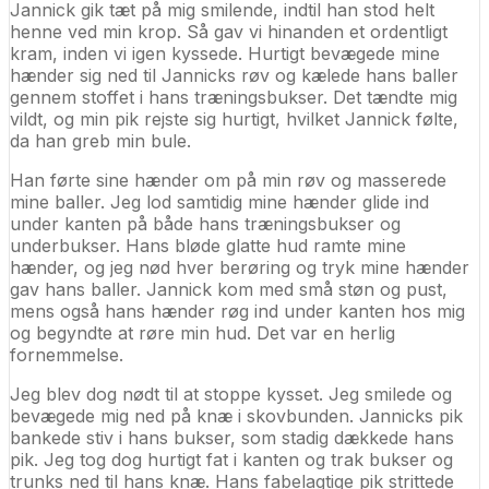
Jannick gik tæt på mig smilende, indtil han stod helt
henne ved min krop. Så gav vi hinanden et ordentligt
kram, inden vi igen kyssede. Hurtigt bevægede mine
hænder sig ned til Jannicks røv og kælede hans baller
gennem stoffet i hans træningsbukser. Det tændte mig
vildt, og min pik rejste sig hurtigt, hvilket Jannick følte,
da han greb min bule.
Han førte sine hænder om på min røv og masserede
mine baller. Jeg lod samtidig mine hænder glide ind
under kanten på både hans træningsbukser og
underbukser. Hans bløde glatte hud ramte mine
hænder, og jeg nød hver berøring og tryk mine hænder
gav hans baller. Jannick kom med små støn og pust,
mens også hans hænder røg ind under kanten hos mig
og begyndte at røre min hud. Det var en herlig
fornemmelse.
Jeg blev dog nødt til at stoppe kysset. Jeg smilede og
bevægede mig ned på knæ i skovbunden. Jannicks pik
bankede stiv i hans bukser, som stadig dækkede hans
pik. Jeg tog dog hurtigt fat i kanten og trak bukser og
trunks ned til hans knæ. Hans fabelagtige pik strittede