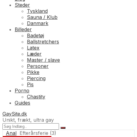
Steder
Tyskland
Sauna / Klub
Danmark
Billeder
Badetøj
Ballstretchers
Latex
Læder
Master / slave
Personer
Pikke
Piercing
Pis
Porno
Chastity
Guides
GaySite.dk
Unikt, frækt, ultra gay
Anal
Efterårsferie (3)