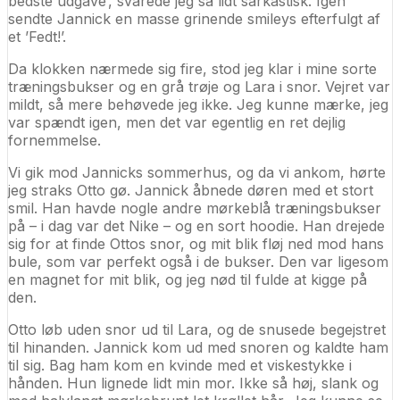
bedste udgave’, svarede jeg så lidt sarkastisk. Igen
sendte Jannick en masse grinende smileys efterfulgt af
et ’Fedt!’.
Da klokken nærmede sig fire, stod jeg klar i mine sorte
træningsbukser og en grå trøje og Lara i snor. Vejret var
mildt, så mere behøvede jeg ikke. Jeg kunne mærke, jeg
var spændt igen, men det var egentlig en ret dejlig
fornemmelse.
Vi gik mod Jannicks sommerhus, og da vi ankom, hørte
jeg straks Otto gø. Jannick åbnede døren med et stort
smil. Han havde nogle andre mørkeblå træningsbukser
på – i dag var det Nike – og en sort hoodie. Han drejede
sig for at finde Ottos snor, og mit blik fløj ned mod hans
bule, som var perfekt også i de bukser. Den var ligesom
en magnet for mit blik, og jeg nød til fulde at kigge på
den.
Otto løb uden snor ud til Lara, og de snusede begejstret
til hinanden. Jannick kom ud med snoren og kaldte ham
til sig. Bag ham kom en kvinde med et viskestykke i
hånden. Hun lignede lidt min mor. Ikke så høj, slank og