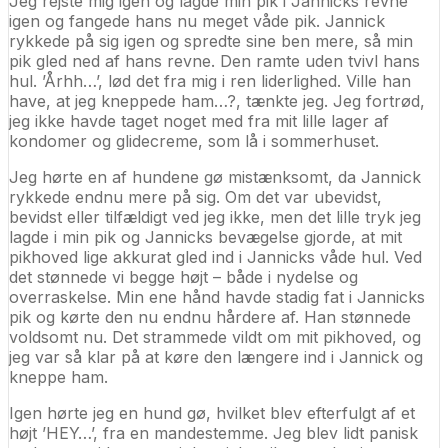
Jeg rejste mig igen og lagde min pik i Jannicks revne
igen og fangede hans nu meget våde pik. Jannick
rykkede på sig igen og spredte sine ben mere, så min
pik gled ned af hans revne. Den ramte uden tvivl hans
hul. ’Århh…’, lød det fra mig i ren liderlighed. Ville han
have, at jeg kneppede ham…?, tænkte jeg. Jeg fortrød,
jeg ikke havde taget noget med fra mit lille lager af
kondomer og glidecreme, som lå i sommerhuset.
Jeg hørte en af hundene gø mistænksomt, da Jannick
rykkede endnu mere på sig. Om det var ubevidst,
bevidst eller tilfældigt ved jeg ikke, men det lille tryk jeg
lagde i min pik og Jannicks bevægelse gjorde, at mit
pikhoved lige akkurat gled ind i Jannicks våde hul. Ved
det stønnede vi begge højt – både i nydelse og
overraskelse. Min ene hånd havde stadig fat i Jannicks
pik og kørte den nu endnu hårdere af. Han stønnede
voldsomt nu. Det strammede vildt om mit pikhoved, og
jeg var så klar på at køre den længere ind i Jannick og
kneppe ham.
Igen hørte jeg en hund gø, hvilket blev efterfulgt af et
højt ’HEY…’, fra en mandestemme. Jeg blev lidt panisk