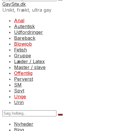
GaySite.dk
Unikt, frækt, ultra gay
Anal
Autentisk
Udfordringer
Bareback
Blowjob
Fetish
Gruppe
Læder / Latex
Master / slave
Offentlig
Perverst
SM
Spyt
Unge
Urin
Nyheder
Blog