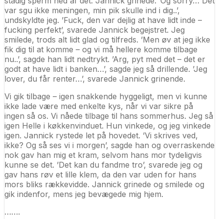
stadig sperm ned af det. Jannick grinede. ’Og sorry… Det
var sgu ikke meningen, min pik skulle ind i dig..’,
undskyldte jeg. ’Fuck, den var dejlig at have lidt inde –
fucking perfekt’, svarede Jannick begejstret. Jeg
smilede, trods alt lidt glad og tilfreds. ’Men øv at jeg ikke
fik dig til at komme – og vi må hellere komme tilbage
nu..’, sagde han lidt nedtrykt. ’Arg, pyt med det – det er
godt at have lidt i banken…’, sagde jeg så drillende. ’Jeg
lover, du får renter…’, svarede Jannick grinende.
Vi gik tilbage – igen snakkende hyggeligt, men vi kunne
ikke lade være med enkelte kys, når vi var sikre på
ingen så os. Vi nåede tilbage til hans sommerhus. Jeg så
igen Helle i køkkenvinduet. Hun vinkede, og jeg vinkede
igen. Jannick rystede let på hovedet. ’Vi skrives ved,
ikke? Og så ses vi i morgen’, sagde han og overraskende
nok gav han mig et kram, selvom hans mor tydeligvis
kunne se det. ’Det kan du fandme tro’, svarede jeg og
gav hans røv et lille klem, da den var uden for hans
mors bliks rækkevidde. Jannick grinede og smilede og
gik indenfor, mens jeg bevægede mig hjem.
…….