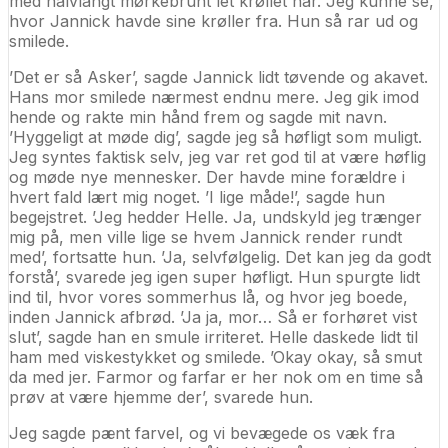
med halvlangt mørkebrunt let krøllet hår. Jeg kunne se,
hvor Jannick havde sine krøller fra. Hun så rar ud og
smilede.
’Det er så Asker’, sagde Jannick lidt tøvende og akavet.
Hans mor smilede nærmest endnu mere. Jeg gik imod
hende og rakte min hånd frem og sagde mit navn.
’Hyggeligt at møde dig’, sagde jeg så høfligt som muligt.
Jeg syntes faktisk selv, jeg var ret god til at være høflig
og møde nye mennesker. Der havde mine forældre i
hvert fald lært mig noget. ’I lige måde!’, sagde hun
begejstret. ’Jeg hedder Helle. Ja, undskyld jeg trænger
mig på, men ville lige se hvem Jannick render rundt
med’, fortsatte hun. ’Ja, selvfølgelig. Det kan jeg da godt
forstå’, svarede jeg igen super høfligt. Hun spurgte lidt
ind til, hvor vores sommerhus lå, og hvor jeg boede,
inden Jannick afbrød. ’Ja ja, mor… Så er forhøret vist
slut’, sagde han en smule irriteret. Helle daskede lidt til
ham med viskestykket og smilede. ’Okay okay, så smut
da med jer. Farmor og farfar er her nok om en time så
prøv at være hjemme der’, svarede hun.
Jeg sagde pænt farvel, og vi bevægede os væk fra