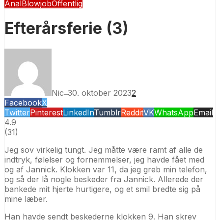
Anal
Blowjob
Offentlig
Efterårsferie (3)
Nic
30. oktober 2023
2
—
Facebook
X
Twitter
Pinterest
LinkedIn
Tumblr
Reddit
VK
WhatsApp
Email
4.9
(
31
)
Jeg sov virkelig tungt. Jeg måtte være ramt af alle de
indtryk, følelser og fornemmelser, jeg havde fået med
og af Jannick. Klokken var 11, da jeg greb min telefon,
og så der lå nogle beskeder fra Jannick. Allerede der
bankede mit hjerte hurtigere, og et smil bredte sig på
mine læber.
Han havde sendt beskederne klokken 9. Han skrev