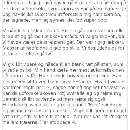
efterskole, da jeg også havde gået på en. Jeg gik dog på
en idrætsefterskole, hvor Jannicks var på en tegne-linje.
Jeg havde lidt svært ved at forestille mig ham som en,
der tegnede, men jeg syntes, det lød super cool.
Vi nåede til et sted, hvor vi kunne gå mod stranden eller
dreje af og gå ind i et skovområde. Vi valgte skoven, da
vi havde været på stranden i går. Der var rigtig lækkert.
Masser af nedfaldne blade og stille. Vi besluttede os for
at lade hundene gå løs.
Vi gik lidt videre og nåede til en bænk tæt på stien, som
vi satte os på. Min hånd kørte nærmest automatisk hen
på Jannicks lår. Han drejede hovedet og smilede. Han
bevægede sit hoved frem, og vi kyssede. ’Hvad hvis der
kommer nogle her…?’, sagde han så dog lidt nervøst. ’Vi
kan da udforske skoven lidt’, svarede jeg og rejste mig.
Jannick så lidt tvivlende ud men rejste sig også.
Hundene trissede stille og roligt rundt. ’Kom’, sagde jeg
og gik ind i krattet bag bænken. Vi gik lidt igennem noget
tæt krat, indtil vi kom til et sted, hvor der var lidt længere
mellem træerne. Her stoppede vi.