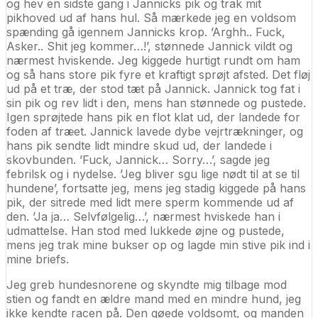
og hev en sidste gang i Jannicks pik og trak mit
pikhoved ud af hans hul. Så mærkede jeg en voldsom
spænding gå igennem Jannicks krop. ’Arghh.. Fuck,
Asker.. Shit jeg kommer…!’, stønnede Jannick vildt og
nærmest hviskende. Jeg kiggede hurtigt rundt om ham
og så hans store pik fyre et kraftigt sprøjt afsted. Det fløj
ud på et træ, der stod tæt på Jannick. Jannick tog fat i
sin pik og rev lidt i den, mens han stønnede og pustede.
Igen sprøjtede hans pik en flot klat ud, der landede for
foden af træet. Jannick lavede dybe vejrtrækninger, og
hans pik sendte lidt mindre skud ud, der landede i
skovbunden. ’Fuck, Jannick… Sorry…’, sagde jeg
febrilsk og i nydelse. ’Jeg bliver sgu lige nødt til at se til
hundene’, fortsatte jeg, mens jeg stadig kiggede på hans
pik, der sitrede med lidt mere sperm kommende ud af
den. ’Ja ja… Selvfølgelig…’, nærmest hviskede han i
udmattelse. Han stod med lukkede øjne og pustede,
mens jeg trak mine bukser op og lagde min stive pik ind i
mine briefs.
Jeg greb hundesnorene og skyndte mig tilbage mod
stien og fandt en ældre mand med en mindre hund, jeg
ikke kendte racen på. Den gøede voldsomt, og manden