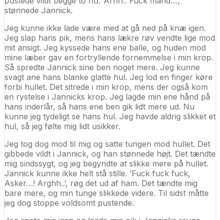
pustede vildt begge to nu. ’Århh.. Fuck mand…’,
stønnede Jannick.
Jeg kunne ikke lade være med at gå ned på knæ igen.
Jeg slap hans pik, mens hans lækre røv vendte lige mod
mit ansigt. Jeg kyssede hans ene balle, og huden mod
mine læber gav en fortryllende fornemmelse i min krop.
Så spredte Jannick sine ben noget mere. Jeg kunne
svagt ane hans blanke glatte hul. Jeg lod en finger køre
forbi hullet. Det sitrede i min krop, mens der også kom
en rystelse i Jannicks krop. Jeg lagde min ene hånd på
hans inderlår, så hans ene ben gik lidt mere ud. Nu
kunne jeg tydeligt se hans hul. Jeg havde aldrig slikket et
hul, så jeg følte mig lidt usikker.
Jeg tog dog mod til mig og satte tungen mod hullet. Det
gibbede vildt i Jannick, og han stønnede højt. Det tændte
mig sindssygt, og jeg begyndte at slikke mere på hullet.
Jannick kunne ikke helt stå stille. ’Fuck fuck fuck,
Asker…! Arghh..’, røg det ud af ham. Det tændte mig
bare mere, og min tunge slikkede videre. Til sidst måtte
jeg dog stoppe voldsomt pustende.