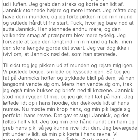
ud i luften. Jeg greb den straks og kørte den lidt af.
Jannick stønnede højere og mere intenst. Jeg måtte dog
have den i munden, og jeg førte pikken mod min mund
og suttede hårdt til fra start. Fuck, hvor jeg bare nød at
sutte Jannick. Han stønnede endnu mere, og den
velkendte smag af præsperm blev mere tydelig. Jeg
forsøgte at tage den langt ind i min mund og hals, men
den store længde gjorde det svært. Jeg var dog ikke i
tvivl om, at Jannick nød det, som han stønnede.
Til sidst tog jeg pikken ud af munden og rejste mig igen.
Vi pustede begge, smilede og kyssede igen. Så tog jeg
fat på Jannicks hofter og trykkede blidt på dem, så han
langsomt vendte sig om. Mens han vendte sig om, trak
jeg også mine bukser og briefs ned til knæene. Jannick
stod med ryggen til mig, og jeg gik helt tæt på ham. Jeg
løftede lidt op i hans hoodie, der dækkede lidt af hans
numse. Nu mødte min krop hans, og min pik lagde sig
perfekt i hans revne. Det gav et sug i Jannick, og det
føltes helt vildt. Jeg tog min ene hånd rundt om ham og
greb hans pik, så jeg kunne rive lidt i den. Jeg bevægede
mit underliv lidt, så min pik kørte i hans revne. Vi