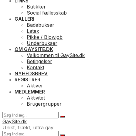
LINKS
Butikker
Social fællesskab
GALLERI
Badebukser
Latex
Pikke / Blowjob
Underbukser
OM GAYSITE.DK
Velkommen til GaySite.dk
Betingelser
Kontakt
NYHEDSBREV
REGISTRER
Aktiver
MEDLEMMER
Aktivitet
Brugergrupper
GaySite.dk
Unikt, frækt, ultra gay