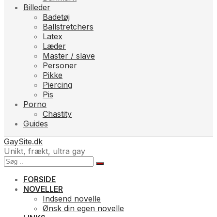
Billeder
Badetøj
Ballstretchers
Latex
Læder
Master / slave
Personer
Pikke
Piercing
Pis
Porno
Chastity
Guides
GaySite.dk
Unikt, frækt, ultra gay
FORSIDE
NOVELLER
Indsend novelle
Ønsk din egen novelle