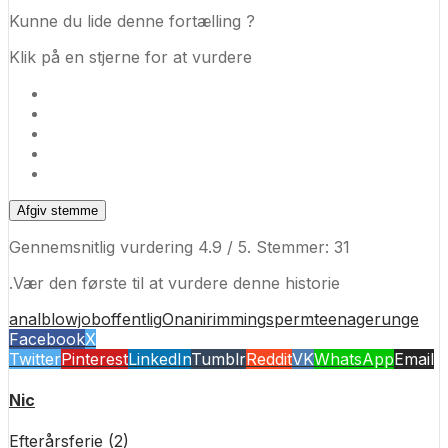
Kunne du lide denne fortælling ?
Klik på en stjerne for at vurdere
Afgiv stemme
Gennemsnitlig vurdering
4.9
/ 5. Stemmer:
31
.Vær den første til at vurdere denne historie
anal
blowjob
offentlig
Onani
rimming
sperm
teenager
unge
Facebook
X
Twitter
Pinterest
LinkedIn
Tumblr
Reddit
VK
WhatsApp
Email
Nic
Efterårsferie (2)