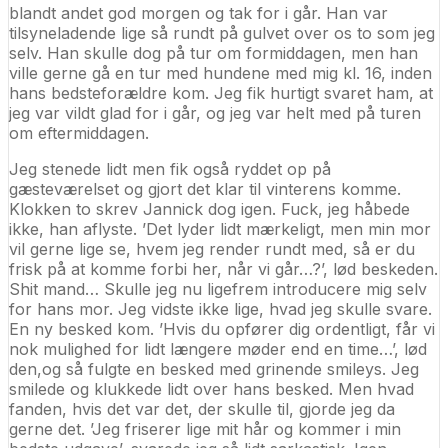
blandt andet god morgen og tak for i går. Han var
tilsyneladende lige så rundt på gulvet over os to som jeg
selv. Han skulle dog på tur om formiddagen, men han
ville gerne gå en tur med hundene med mig kl. 16, inden
hans bedsteforældre kom. Jeg fik hurtigt svaret ham, at
jeg var vildt glad for i går, og jeg var helt med på turen
om eftermiddagen.
Jeg stenede lidt men fik også ryddet op på
gæsteværelset og gjort det klar til vinterens komme.
Klokken to skrev Jannick dog igen. Fuck, jeg håbede
ikke, han aflyste. ’Det lyder lidt mærkeligt, men min mor
vil gerne lige se, hvem jeg render rundt med, så er du
frisk på at komme forbi her, når vi går…?’, lød beskeden.
Shit mand… Skulle jeg nu ligefrem introducere mig selv
for hans mor. Jeg vidste ikke lige, hvad jeg skulle svare.
En ny besked kom. ’Hvis du opfører dig ordentligt, får vi
nok mulighed for lidt længere møder end en time…’, lød
den,og så fulgte en besked med grinende smileys. Jeg
smilede og klukkede lidt over hans besked. Men hvad
fanden, hvis det var det, der skulle til, gjorde jeg da
gerne det. ’Jeg friserer lige mit hår og kommer i min