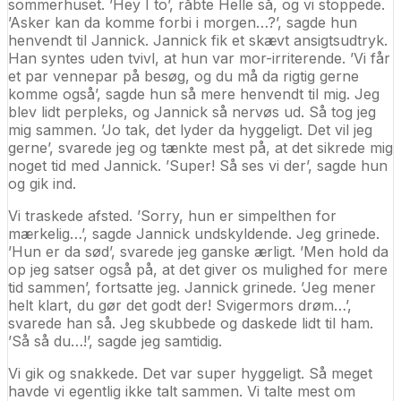
sommerhuset. ’Hey I to’, råbte Helle så, og vi stoppede.
’Asker kan da komme forbi i morgen…?’, sagde hun
henvendt til Jannick. Jannick fik et skævt ansigtsudtryk.
Han syntes uden tvivl, at hun var mor-irriterende. ’Vi får
et par vennepar på besøg, og du må da rigtig gerne
komme også’, sagde hun så mere henvendt til mig. Jeg
blev lidt perpleks, og Jannick så nervøs ud. Så tog jeg
mig sammen. ’Jo tak, det lyder da hyggeligt. Det vil jeg
gerne’, svarede jeg og tænkte mest på, at det sikrede mig
noget tid med Jannick. ’Super! Så ses vi der’, sagde hun
og gik ind.
Vi traskede afsted. ’Sorry, hun er simpelthen for
mærkelig…’, sagde Jannick undskyldende. Jeg grinede.
’Hun er da sød’, svarede jeg ganske ærligt. ’Men hold da
op jeg satser også på, at det giver os mulighed for mere
tid sammen’, fortsatte jeg. Jannick grinede. ’Jeg mener
helt klart, du gør det godt der! Svigermors drøm…’,
svarede han så. Jeg skubbede og daskede lidt til ham.
’Så så du…!’, sagde jeg samtidig.
Vi gik og snakkede. Det var super hyggeligt. Så meget
havde vi egentlig ikke talt sammen. Vi talte mest om