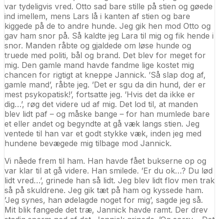
var tydeligvis vred. Otto sad bare stille på stien og gøede
ind imellem, mens Lars lå i kanten af stien og bare
kiggede på de to andre hunde. Jeg gik hen mod Otto og
gav ham snor på. Så kaldte jeg Lara til mig og fik hende i
snor. Manden råbte og gjaldede om løse hunde og
truede med politi, bål og brand. Det blev for meget for
mig. Den gamle mand havde fandme lige kostet mig
chancen for rigtigt at kneppe Jannick. ’Så slap dog af,
gamle mand’, råbte jeg. ’Det er sgu da din hund, der er
mest psykopatisk!’, fortsatte jeg. ’Hvis det da ikke er
dig…’, røg det videre ud af mig. Det lod til, at manden
blev lidt paf – og måske bange – for han mumlede bare
et eller andet og begyndte at gå væk langs stien. Jeg
ventede til han var et godt stykke væk, inden jeg med
hundene bevægede mig tilbage mod Jannick.
Vi nåede frem til ham. Han havde fået bukserne op og
var klar til at gå videre. Han smilede. ’Er du ok…? Du lød
lidt vred…’, grinede han så lidt. Jeg blev lidt flov men trak
så på skuldrene. Jeg gik tæt på ham og kyssede ham.
’Jeg synes, han ødelagde noget for mig’, sagde jeg så.
Mit blik fangede det træ, Jannick havde ramt. Der drev