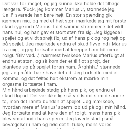
Det var for meget, og jeg kunne ikke holde det tilbage
længere. ‘Fuck, jeg kommer Marius…’, stønnede jeg.
‘Ja..!’, svarede han bare højt. En stor spænding gik
igennem mig, og med et højt støn mærkede jeg mit første
skud ryge ind i Marius. I det samme strammede det vildt i
hans hul, og han gav et stort støn fra sig. Jeg kiggede i
spejlet og et vildt sprøjt fløj ud af hans pik og røg højt op
på spejlet. Jeg mærkede endnu et skud flyve ind i Marius
fra mig, og jeg fortsatte med at kneppe ham lidt mere
roligt. ‘Bliv ved…’, nærmest hviskede Marius efterfulgt af
endnu et støn, og så kom der et til flot sprøjt, der
plantede sig på spejlet foran ham. ‘Årghhh..’, stønnede
jeg. Jeg måtte bare have det ud. Jeg fortsatte med at
komme, og det føltes helt ekstrem at mærke min
orgasme fortsætte i ham.
Min hånd arbejdede stadig på hans pik, og endnu et
skud fløj ud. Det var ikke lige så voldsomt som de andre
to, men det ramte bunden af spejlet. Jeg mærkede,
hvordan mere af Marius’ sperm løb ud på og i min hånd.
Jeg fortsatte med at køre den af roligt, mens hans pik
blev smurt ind i hans sperm. Jeg lavede stadig små
bevægelser i ham og nød det til fulde, mens vores