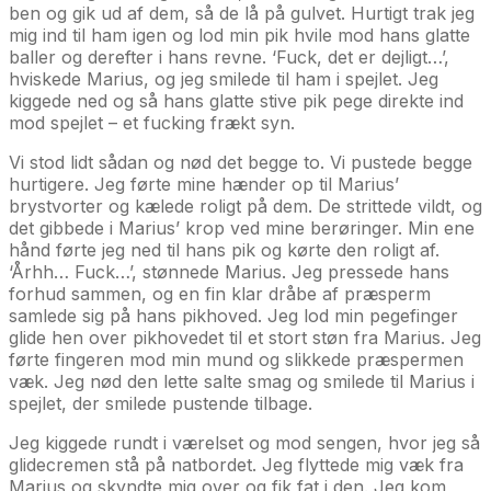
ben og gik ud af dem, så de lå på gulvet. Hurtigt trak jeg
mig ind til ham igen og lod min pik hvile mod hans glatte
baller og derefter i hans revne. ‘Fuck, det er dejligt…’,
hviskede Marius, og jeg smilede til ham i spejlet. Jeg
kiggede ned og så hans glatte stive pik pege direkte ind
mod spejlet – et fucking frækt syn.
Vi stod lidt sådan og nød det begge to. Vi pustede begge
hurtigere. Jeg førte mine hænder op til Marius’
brystvorter og kælede roligt på dem. De strittede vildt, og
det gibbede i Marius’ krop ved mine berøringer. Min ene
hånd førte jeg ned til hans pik og kørte den roligt af.
‘Århh… Fuck…’, stønnede Marius. Jeg pressede hans
forhud sammen, og en fin klar dråbe af præsperm
samlede sig på hans pikhoved. Jeg lod min pegefinger
glide hen over pikhovedet til et stort støn fra Marius. Jeg
førte fingeren mod min mund og slikkede præspermen
væk. Jeg nød den lette salte smag og smilede til Marius i
spejlet, der smilede pustende tilbage.
Jeg kiggede rundt i værelset og mod sengen, hvor jeg så
glidecremen stå på natbordet. Jeg flyttede mig væk fra
Marius og skyndte mig over og fik fat i den. Jeg kom