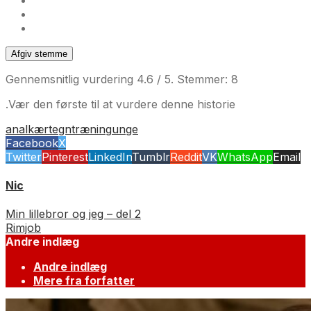
Afgiv stemme
Gennemsnitlig vurdering
4.6
/ 5. Stemmer:
8
.Vær den første til at vurdere denne historie
anal
kærtegn
træning
unge
Facebook
X
Twitter
Pinterest
LinkedIn
Tumblr
Reddit
VK
WhatsApp
Email
Nic
Min lillebror og jeg – del 2
Rimjob
Andre indlæg
Andre indlæg
Mere fra forfatter