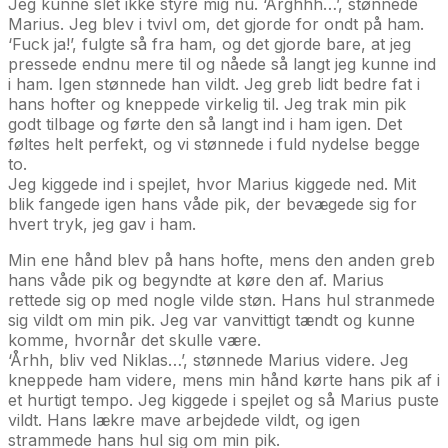
Jeg kunne slet ikke styre mig nu. ‘Arghhh…’, stønnede
Marius. Jeg blev i tvivl om, det gjorde for ondt på ham.
‘Fuck ja!’, fulgte så fra ham, og det gjorde bare, at jeg
pressede endnu mere til og nåede så langt jeg kunne ind
i ham. Igen stønnede han vildt. Jeg greb lidt bedre fat i
hans hofter og kneppede virkelig til. Jeg trak min pik
godt tilbage og førte den så langt ind i ham igen. Det
føltes helt perfekt, og vi stønnede i fuld nydelse begge
to.
Jeg kiggede ind i spejlet, hvor Marius kiggede ned. Mit
blik fangede igen hans våde pik, der bevægede sig for
hvert tryk, jeg gav i ham.
Min ene hånd blev på hans hofte, mens den anden greb
hans våde pik og begyndte at køre den af. Marius
rettede sig op med nogle vilde støn. Hans hul stranmede
sig vildt om min pik. Jeg var vanvittigt tændt og kunne
komme, hvornår det skulle være.
‘Århh, bliv ved Niklas…’, stønnede Marius videre. Jeg
kneppede ham videre, mens min hånd kørte hans pik af i
et hurtigt tempo. Jeg kiggede i spejlet og så Marius puste
vildt. Hans lækre mave arbejdede vildt, og igen
strammede hans hul sig om min pik.