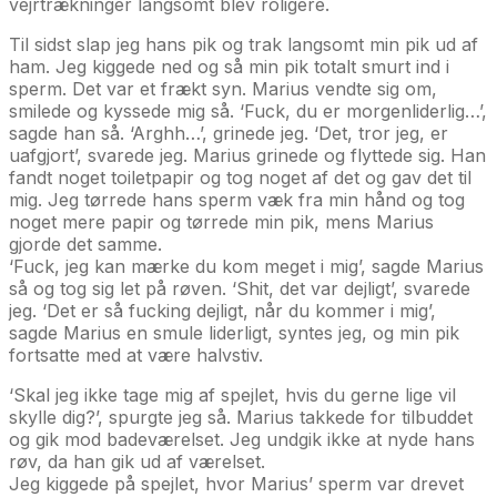
vejrtrækninger langsomt blev roligere.
Til sidst slap jeg hans pik og trak langsomt min pik ud af
ham. Jeg kiggede ned og så min pik totalt smurt ind i
sperm. Det var et frækt syn. Marius vendte sig om,
smilede og kyssede mig så. ‘Fuck, du er morgenliderlig…’,
sagde han så. ‘Arghh…’, grinede jeg. ‘Det, tror jeg, er
uafgjort’, svarede jeg. Marius grinede og flyttede sig. Han
fandt noget toiletpapir og tog noget af det og gav det til
mig. Jeg tørrede hans sperm væk fra min hånd og tog
noget mere papir og tørrede min pik, mens Marius
gjorde det samme.
‘Fuck, jeg kan mærke du kom meget i mig’, sagde Marius
så og tog sig let på røven. ‘Shit, det var dejligt’, svarede
jeg. ‘Det er så fucking dejligt, når du kommer i mig’,
sagde Marius en smule liderligt, syntes jeg, og min pik
fortsatte med at være halvstiv.
‘Skal jeg ikke tage mig af spejlet, hvis du gerne lige vil
skylle dig?’, spurgte jeg så. Marius takkede for tilbuddet
og gik mod badeværelset. Jeg undgik ikke at nyde hans
røv, da han gik ud af værelset.
Jeg kiggede på spejlet, hvor Marius’ sperm var drevet