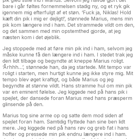
bare i går føltes fornemmelsen stadig ny, og et ryk gik
igennem mig efterfulgt af et støn. ‘Fuck ja, Niklas! Hold
kæft din pik i mig er dejligt!’, stønnede Marius, mens min
pik kom længere ind i ham. Det strammede vildt om den,
og det sammen med min opstemthed gjorde, at jeg
næsten kom i det øjeblik.
Jeg stoppede med at føre min pik ind i ham, selvom jeg
måske kunne få den længere ind i ham. I stedet trak jeg
den lidt tilbage og begyndte at kneppe Marius roligt.
‘Århhh…’, stønnede han, da jeg startede. Mit tempo var
roligt i starten, men hurtigt kunne jeg ikke styre mig. Mit
tempo blev øget kraftigt, og både Marius og jeg
begyndte at stønne vildt. Hans stramme hul om min pik
var en eminent følelse. Jeg kiggede ned på hans pik i
spejlet, der dansede foran Marius med hans præsperm
glinsende på den.
Marius tog sine arme op og satte dem mod siden af
spejlet foran ham. Samtidig flyttede han sine ben lidt
mere. Jeg kiggede ned på hans røv og greb fat i hans
hofter og pressede min pik endnu længere ind i ham.