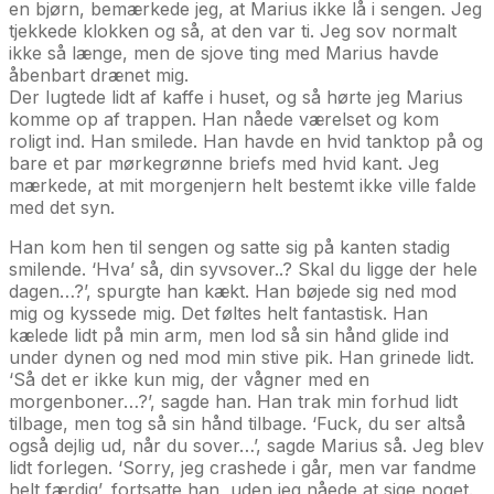
en bjørn, bemærkede jeg, at Marius ikke lå i sengen. Jeg
tjekkede klokken og så, at den var ti. Jeg sov normalt
ikke så længe, men de sjove ting med Marius havde
åbenbart drænet mig.
Der lugtede lidt af kaffe i huset, og så hørte jeg Marius
komme op af trappen. Han nåede værelset og kom
roligt ind. Han smilede. Han havde en hvid tanktop på og
bare et par mørkegrønne briefs med hvid kant. Jeg
mærkede, at mit morgenjern helt bestemt ikke ville falde
med det syn.
Han kom hen til sengen og satte sig på kanten stadig
smilende. ‘Hva’ så, din syvsover..? Skal du ligge der hele
dagen…?’, spurgte han kækt. Han bøjede sig ned mod
mig og kyssede mig. Det føltes helt fantastisk. Han
kælede lidt på min arm, men lod så sin hånd glide ind
under dynen og ned mod min stive pik. Han grinede lidt.
‘Så det er ikke kun mig, der vågner med en
morgenboner…?’, sagde han. Han trak min forhud lidt
tilbage, men tog så sin hånd tilbage. ‘Fuck, du ser altså
også dejlig ud, når du sover…’, sagde Marius så. Jeg blev
lidt forlegen. ‘Sorry, jeg crashede i går, men var fandme
helt færdig’, fortsatte han, uden jeg nåede at sige noget.