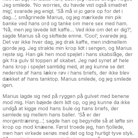
Jeg smilede. ‘No worries, du havde vist også smadret
mig’, svarede jeg enigt. ‘Så må vi jo gøre op for det i
dag…’, smågrinede Marius, og jeg mærkede min pik
banke ved hans ord og tanke om mere sex med ham.
‘Nå, men jeg lavede lidt kaffe… Ved ikke om det er dig?’,
sagde Marius så og skiftede emne. ‘Cool’, svarede jeg.
Det var ikke hver dag, jeg drak kaffe, men indimellem
gjorde jeg. Jeg strakte min krop lidt i sengen, og Marius
rejste sig. Han gik hen mod spejlet i hans skabslåge, der
gik fra gulv til toppen af skabet. Jeg nød synet af hele
hans krop i spejlet samtidig med, at jeg kunne se det
nederste af hans lækre røv i hans briefs, der ikke blev
dækket af hans tanktop. Marius smilede, og jeg smilede
igen.
Marius lagde sig ned på ryggen på gulvet med benene
mod mig. Han bøjede dem lidt op, og jeg kunne da ikke
undgå at kigge mod hans bule og hans briefs, der
samlede sig mellem hans baller. ‘Så er der
morgentræning…’, sagde han og begyndte så at løfte sin
krop op mod knæene. Først troede jeg, han fjollede,
men han virkede seriøs med det og tog hurtigt tyve styk.