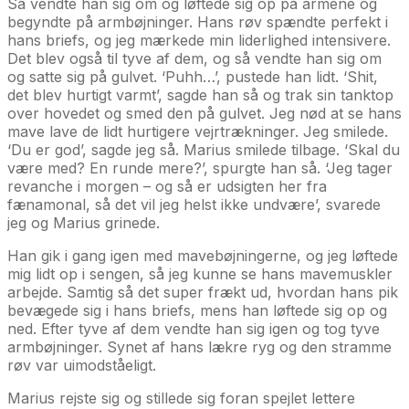
Så vendte han sig om og løftede sig op på armene og
begyndte på armbøjninger. Hans røv spændte perfekt i
hans briefs, og jeg mærkede min liderlighed intensivere.
Det blev også til tyve af dem, og så vendte han sig om
og satte sig på gulvet. ‘Puhh…’, pustede han lidt. ‘Shit,
det blev hurtigt varmt’, sagde han så og trak sin tanktop
over hovedet og smed den på gulvet. Jeg nød at se hans
mave lave de lidt hurtigere vejrtrækninger. Jeg smilede.
‘Du er god’, sagde jeg så. Marius smilede tilbage. ‘Skal du
være med? En runde mere?’, spurgte han så. ‘Jeg tager
revanche i morgen – og så er udsigten her fra
fænamonal, så det vil jeg helst ikke undvære’, svarede
jeg og Marius grinede.
Han gik i gang igen med mavebøjningerne, og jeg løftede
mig lidt op i sengen, så jeg kunne se hans mavemuskler
arbejde. Samtig så det super frækt ud, hvordan hans pik
bevægede sig i hans briefs, mens han løftede sig op og
ned. Efter tyve af dem vendte han sig igen og tog tyve
armbøjninger. Synet af hans lækre ryg og den stramme
røv var uimodståeligt.
Marius rejste sig og stillede sig foran spejlet lettere