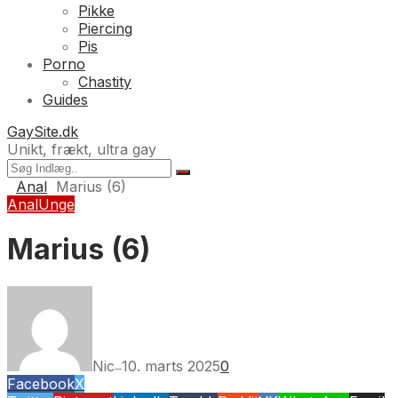
Pikke
Piercing
Pis
Porno
Chastity
Guides
GaySite.dk
Unikt, frækt, ultra gay
Anal
Marius (6)
Anal
Unge
Marius (6)
Nic
10. marts 2025
0
—
Facebook
X