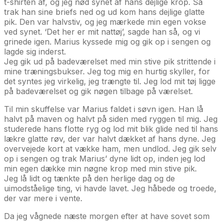
t-shirten af, og jeg nød synet af hans dejlige krop. Så
trak han sine briefs ned og ud kom hans dejlige glatte
pik. Den var halvstiv, og jeg mærkede min egen vokse
ved synet. ‘Det her er mit nattøj’, sagde han så, og vi
grinede igen. Marius kyssede mig og gik op i sengen og
lagde sig inderst.
Jeg gik ud på badeværelset med min stive pik strittende i
mine træningsbukser. Jeg tog mig en hurtig skyller, for
det syntes jeg virkelig, jeg trængte til. Jeg lod mit tøj ligge
på badeværelset og gik nøgen tilbage på værelset.
Til min skuffelse var Marius faldet i søvn igen. Han lå
halvt på maven og halvt på siden med ryggen til mig. Jeg
studerede hans flotte ryg og lod mit blik glide ned til hans
lækre glatte røv, der var halvt dækket af hans dyne. Jeg
overvejede kort at vække ham, men undlod. Jeg gik selv
op i sengen og trak Marius’ dyne lidt op, inden jeg lod
min egen dække min nøgne krop med min stive pik.
Jeg lå lidt og tænkte på den herlige dag og de
uimodståelige ting, vi havde lavet. Jeg håbede og troede,
der var mere i vente.
Da jeg vågnede næste morgen efter at have sovet som