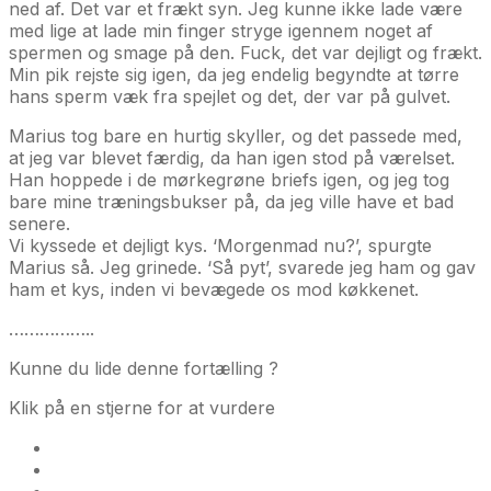
ned af. Det var et frækt syn. Jeg kunne ikke lade være
med lige at lade min finger stryge igennem noget af
spermen og smage på den. Fuck, det var dejligt og frækt.
Min pik rejste sig igen, da jeg endelig begyndte at tørre
hans sperm væk fra spejlet og det, der var på gulvet.
Marius tog bare en hurtig skyller, og det passede med,
at jeg var blevet færdig, da han igen stod på værelset.
Han hoppede i de mørkegrøne briefs igen, og jeg tog
bare mine træningsbukser på, da jeg ville have et bad
senere.
Vi kyssede et dejligt kys. ‘Morgenmad nu?’, spurgte
Marius så. Jeg grinede. ‘Så pyt’, svarede jeg ham og gav
ham et kys, inden vi bevægede os mod køkkenet.
……………..
Kunne du lide denne fortælling ?
Klik på en stjerne for at vurdere