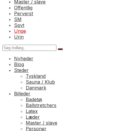
Master / slave
Offentlig
Perverst
SM
Spyt
Unge
Urin
Nyheder
Blog
Steder
Tyskland
Sauna / Klub
Danmark
Billeder
Badetøj
Ballstretchers
Latex
Læder
Master / slave
Personer