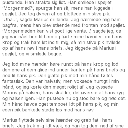
pustende. Han strakte sig lidt. Han smilede i spejlet.
‘Morgenmad?’, spurgte han så, mens han kiggede i
spejlet. Jeg tog dynen af og blottede min stive pik.
‘Uha…’, sagde Marius drillende. Jeg nærmede mig ham
bagfra, mens han blev stående med fronten mod spejlet.
‘Morgenmaden kan vist godt lige vente…’, sagde jeg, da
jeg var nået hen til ham og førte mine hænder om hans
krop og trak ham let ind til mig, så min stive pik hvilede
op af hans røv i hans briefs. Jeg kiggede på Marius i
spejlet, og vi smilede begge.
Jeg lod mine hænder køre rundt på hans krop og lod
den ene af dem glide ind under kanten på hans briefs og
ned til hans pik. Den glatte pik mod min hånd føltes
fantastisk. Den var halvstiv, men voksede hurtigt i min
hånd, og jeg kørte den meget roligt af. Jeg kyssede
Marius på halsen, hans skulder, det øverste af hans ryg
og halsen igen. Han pustede nu og stod bare og nød det.
Min hånd havde øget tempoet lidt på hans pik, og min
egen pik bankede stadig løs mod hans røv.
Marius flyttede selv sine hænder og greb fat i hans
briefs. Jeg trak mig lidt væk, da han tog dem ned af sine