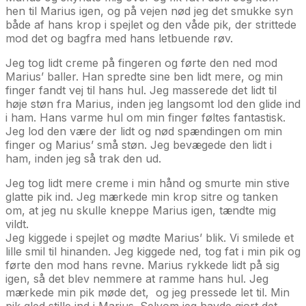
hen til Marius igen, og på vejen nød jeg det smukke syn
både af hans krop i spejlet og den våde pik, der strittede
mod det og bagfra med hans letbuende røv.
Jeg tog lidt creme på fingeren og førte den ned mod
Marius’ baller. Han spredte sine ben lidt mere, og min
finger fandt vej til hans hul. Jeg masserede det lidt til
høje støn fra Marius, inden jeg langsomt lod den glide ind
i ham. Hans varme hul om min finger føltes fantastisk.
Jeg lod den være der lidt og nød spændingen om min
finger og Marius’ små støn. Jeg bevægede den lidt i
ham, inden jeg så trak den ud.
Jeg tog lidt mere creme i min hånd og smurte min stive
glatte pik ind. Jeg mærkede min krop sitre og tanken
om, at jeg nu skulle kneppe Marius igen, tændte mig
vildt.
Jeg kiggede i spejlet og mødte Marius’ blik. Vi smilede et
lille smil til hinanden. Jeg kiggede ned, tog fat i min pik og
førte den mod hans revne. Marius rykkede lidt på sig
igen, så det blev nemmere at ramme hans hul. Jeg
mærkede min pik møde det, og jeg pressede let til. Min
pik gled stille ind i Marius. Selvom jeg havde gjort det