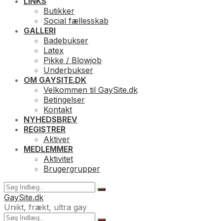
LINKS
Butikker
Social fællesskab
GALLERI
Badebukser
Latex
Pikke / Blowjob
Underbukser
OM GAYSITE.DK
Velkommen til GaySite.dk
Betingelser
Kontakt
NYHEDSBREV
REGISTRER
Aktiver
MEDLEMMER
Aktivitet
Brugergrupper
GaySite.dk
Unikt, frækt, ultra gay