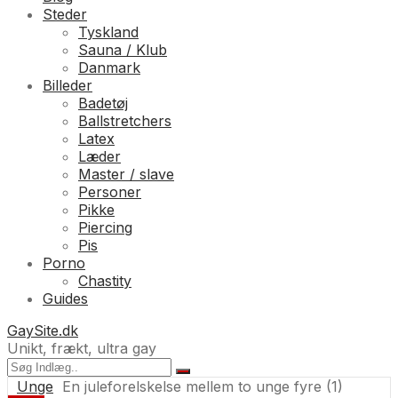
Steder
Tyskland
Sauna / Klub
Danmark
Billeder
Badetøj
Ballstretchers
Latex
Læder
Master / slave
Personer
Pikke
Piercing
Pis
Porno
Chastity
Guides
GaySite.dk
Unikt, frækt, ultra gay
Unge
En juleforelskelse mellem to unge fyre (1)