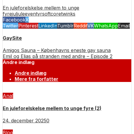
En juleforelskelse mellem to unge
fyre
jul
juleeventyr
softcore
twinks
Facebook
X
Twitter
Pinterest
LinkedIn
Tumblr
Reddit
VK
WhatsApp
Email
GaySite
Amigos Sauna – Københavns eneste gay sauna
Emil og Elias på stranden med andre – Episode 2
Andre indlæg
Andre indlæg
Mere fra forfatter
Anal
En juleforelskelse mellem to unge fyre (2)
24. december 2025
0
Blog