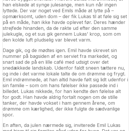
han elskede at synge julesange, men kun når ingen
lyttede. Der var noget ved Emils måde at lytte på –
opmærksomt, uden dom – der fik Lukas til at føle sig set
på en måde, han ikke havde oplevet før. Deres hænder
strejfede hinanden, da de rakte ud efter den samme
julekugle, og et sus gik gennem Lukas’ krop, som om
den kolde luft pludselig var blevet varm.
Dage gik, og de mødtes igen. Emil havde skrevet sin
nummer på bagsiden af en serviet fra markedet, og
snart sad de på en lille café med udsigt over det
snedækkede landskab. Udenfor faldt sneen tættere nu,
og inde i det varme lokale talte de om drømme og frygt.
Emil indrømmede, at han altid havde følt sig lidt udenfor i
sin familie – som om hans følelser ikke passede ind i
billedet. Lukas nikkede, for han kendte den følelse alt
for godt. Han havde aldrig fortalt nogen om de stille
tanker, der havde vokset i ham gennem årene, om
drømme om kærlighed, der ikke fulgte de sædvanlige
spor.
En aften, da julen nærmede sig, inviterede Emil Lukas
med hjem til sin families gård uden for byen. Det var en