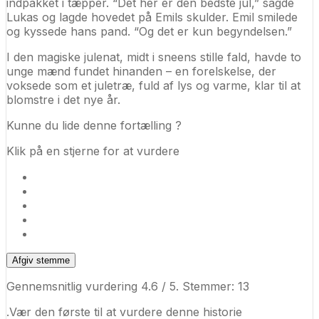
indpakket i tæpper. “Det her er den bedste jul,” sagde
Lukas og lagde hovedet på Emils skulder. Emil smilede
og kyssede hans pand. “Og det er kun begyndelsen.”
I den magiske julenat, midt i sneens stille fald, havde to
unge mænd fundet hinanden – en forelskelse, der
voksede som et juletræ, fuld af lys og varme, klar til at
blomstre i det nye år.
Kunne du lide denne fortælling ?
Klik på en stjerne for at vurdere
Afgiv stemme
Gennemsnitlig vurdering
4.6
/ 5. Stemmer:
13
.Vær den første til at vurdere denne historie