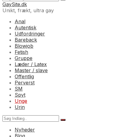
GaySite.dk
Unikt, frækt, ultra gay
Anal
Autentisk
Udfordringer
Bareback
Blowjob
Fetish
Gruppe
Læder / Latex
Master / slave
Offentlig
Perverst
SM
Spyt
Unge
Urin
Nyheder
Blog