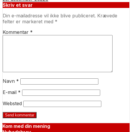
Skriv et svar
Din e-mailadresse vil ikke blive publiceret.
Krævede
felter er markeret med
*
Kommentar
*
Navn
*
E-mail
*
Websted
Kom med din mening