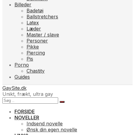
Billeder
Badetøj
Ballstretchers
Latex
Læder
Master / slave
Personer
Pikke
Piercing
Pis
Porno
Chastity
Guides
GaySite.dk
Unikt, frækt, ultra gay
FORSIDE
NOVELLER
Indsend novelle
Ønsk din egen novelle