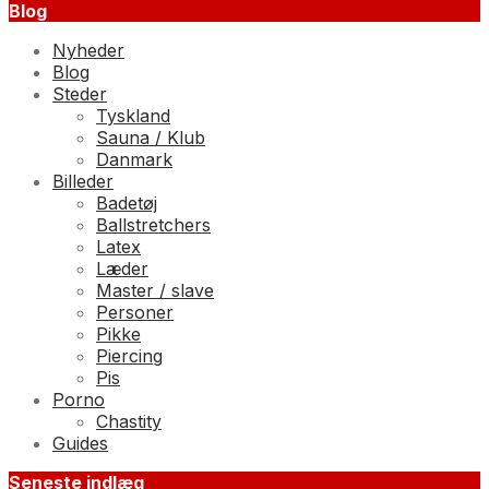
Blog
Nyheder
Blog
Steder
Tyskland
Sauna / Klub
Danmark
Billeder
Badetøj
Ballstretchers
Latex
Læder
Master / slave
Personer
Pikke
Piercing
Pis
Porno
Chastity
Guides
Seneste indlæg