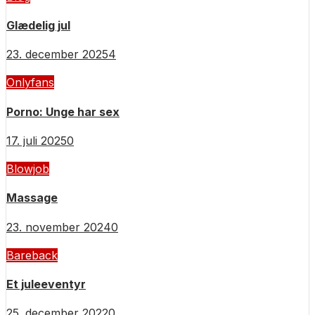
Glædelig jul
23. december 2025
4
Onlyfans
Porno: Unge har sex
17. juli 2025
0
Blowjob
Massage
23. november 2024
0
Bareback
Et juleeventyr
25. december 2022
0