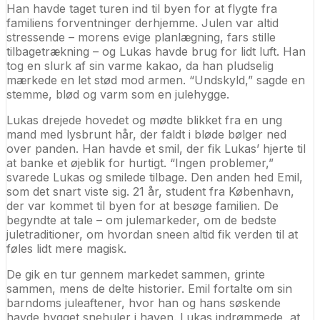
Han havde taget turen ind til byen for at flygte fra
familiens forventninger derhjemme. Julen var altid
stressende – morens evige planlægning, fars stille
tilbagetrækning – og Lukas havde brug for lidt luft. Han
tog en slurk af sin varme kakao, da han pludselig
mærkede en let stød mod armen. “Undskyld,” sagde en
stemme, blød og varm som en julehygge.
Lukas drejede hovedet og mødte blikket fra en ung
mand med lysbrunt hår, der faldt i bløde bølger ned
over panden. Han havde et smil, der fik Lukas’ hjerte til
at banke et øjeblik for hurtigt. “Ingen problemer,”
svarede Lukas og smilede tilbage. Den anden hed Emil,
som det snart viste sig. 21 år, student fra København,
der var kommet til byen for at besøge familien. De
begyndte at tale – om julemarkeder, om de bedste
juletraditioner, om hvordan sneen altid fik verden til at
føles lidt mere magisk.
De gik en tur gennem markedet sammen, grinte
sammen, mens de delte historier. Emil fortalte om sin
barndoms juleaftener, hvor han og hans søskende
havde bygget snehuler i haven. Lukas indrømmede, at