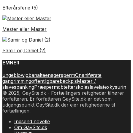
Efterårsferie (5)
Mester eller Master
Samir og Daniel (2)
EMNER
unge
blowjob
anal
teenager
sperm
Onani
første
gang
rimming
offentlig
bareback
pis
Master /
slave
spanking
Præsperm
cbt
efterskole
slave
latex
kys
urin
© 2025, GaySite.dk - Fortællingers rettigheder tilhører
forfatteren. Er forfatteren GaySite.dk er det som
udgangspunkt GaySite.dk der ejer rettighederne til
fortællingen.
Indsend novelle
Om GaySite.dk