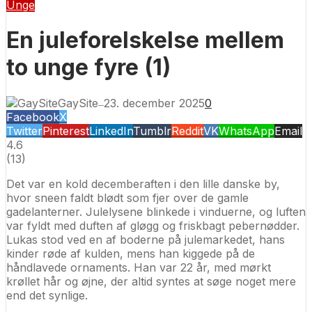
Unge
En juleforelskelse mellem
to unge fyre (1)
GaySite
23. december 2025
0
—
Facebook
X
Twitter
Pinterest
LinkedIn
Tumblr
Reddit
VK
WhatsApp
Email
4.6
(
13
)
Det var en kold decemberaften i den lille danske by,
hvor sneen faldt blødt som fjer over de gamle
gadelanterner. Julelysene blinkede i vinduerne, og luften
var fyldt med duften af gløgg og friskbagt pebernødder.
Lukas stod ved en af boderne på julemarkedet, hans
kinder røde af kulden, mens han kiggede på de
håndlavede ornaments. Han var 22 år, med mørkt
krøllet hår og øjne, der altid syntes at søge noget mere
end det synlige.