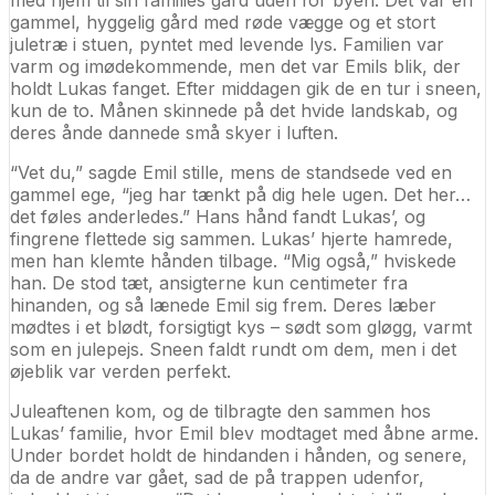
gammel, hyggelig gård med røde vægge og et stort
juletræ i stuen, pyntet med levende lys. Familien var
varm og imødekommende, men det var Emils blik, der
holdt Lukas fanget. Efter middagen gik de en tur i sneen,
kun de to. Månen skinnede på det hvide landskab, og
deres ånde dannede små skyer i luften.
“Vet du,” sagde Emil stille, mens de standsede ved en
gammel ege, “jeg har tænkt på dig hele ugen. Det her…
det føles anderledes.” Hans hånd fandt Lukas’, og
fingrene flettede sig sammen. Lukas’ hjerte hamrede,
men han klemte hånden tilbage. “Mig også,” hviskede
han. De stod tæt, ansigterne kun centimeter fra
hinanden, og så lænede Emil sig frem. Deres læber
mødtes i et blødt, forsigtigt kys – sødt som gløgg, varmt
som en julepejs. Sneen faldt rundt om dem, men i det
øjeblik var verden perfekt.
Juleaftenen kom, og de tilbragte den sammen hos
Lukas’ familie, hvor Emil blev modtaget med åbne arme.
Under bordet holdt de hindanden i hånden, og senere,
da de andre var gået, sad de på trappen udenfor,