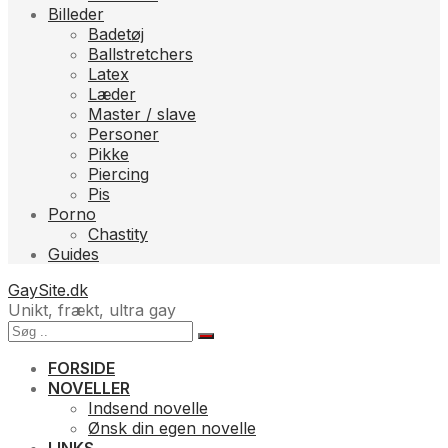
Billeder
Badetøj
Ballstretchers
Latex
Læder
Master / slave
Personer
Pikke
Piercing
Pis
Porno
Chastity
Guides
GaySite.dk
Unikt, frækt, ultra gay
FORSIDE
NOVELLER
Indsend novelle
Ønsk din egen novelle