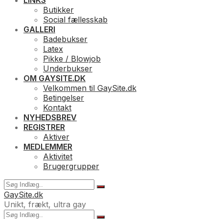
LINKS
Butikker
Social fællesskab
GALLERI
Badebukser
Latex
Pikke / Blowjob
Underbukser
OM GAYSITE.DK
Velkommen til GaySite.dk
Betingelser
Kontakt
NYHEDSBREV
REGISTRER
Aktiver
MEDLEMMER
Aktivitet
Brugergrupper
GaySite.dk
Unikt, frækt, ultra gay