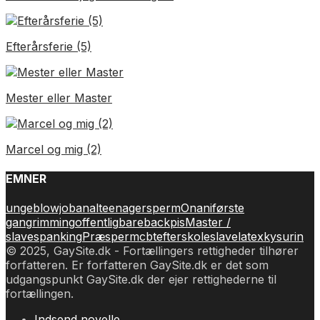
Efterårsferie (5)
Mester eller Master
Marcel og mig (2)
EMNER
unge
blowjob
anal
teenager
sperm
Onani
første
gang
rimming
offentlig
bareback
pis
Master /
slave
spanking
Præsperm
cbt
efterskole
slave
latex
kys
urin
© 2025, GaySite.dk - Fortællingers rettigheder tilhører
forfatteren. Er forfatteren GaySite.dk er det som
udgangspunkt GaySite.dk der ejer rettighederne til
fortællingen.
Indsend novelle