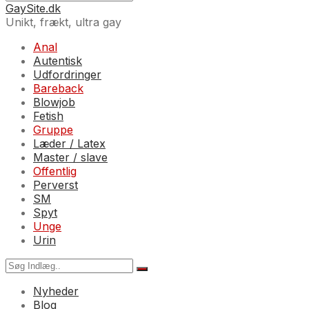
GaySite.dk
Unikt, frækt, ultra gay
Anal
Autentisk
Udfordringer
Bareback
Blowjob
Fetish
Gruppe
Læder / Latex
Master / slave
Offentlig
Perverst
SM
Spyt
Unge
Urin
Nyheder
Blog