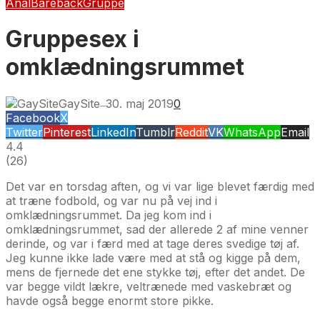
Anal
Bareback
Gruppe
Gruppesex i
omklædningsrummet
GaySite
30. maj 2019
0
—
Facebook
X
Twitter
Pinterest
LinkedIn
Tumblr
Reddit
VK
WhatsApp
Email
4.4
(
26
)
Det var en torsdag aften, og vi var lige blevet færdig med
at træne fodbold, og var nu på vej ind i
omklædningsrummet. Da jeg kom ind i
omklædningsrummet, sad der allerede 2 af mine venner
derinde, og var i færd med at tage deres svedige tøj af.
Jeg kunne ikke lade være med at stå og kigge på dem,
mens de fjernede det ene stykke tøj, efter det andet. De
var begge vildt lækre, veltrænede med vaskebræt og
havde også begge enormt store pikke.