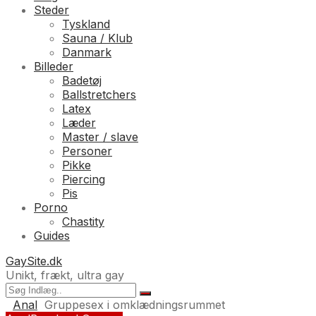
Steder
Tyskland
Sauna / Klub
Danmark
Billeder
Badetøj
Ballstretchers
Latex
Læder
Master / slave
Personer
Pikke
Piercing
Pis
Porno
Chastity
Guides
GaySite.dk
Unikt, frækt, ultra gay
Anal
Gruppesex i omklædningsrummet