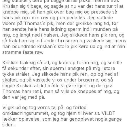
Jeg suttede videre på begge deres pikke, men så trak
Kristian sig tilbage, og sagde at nu var det hans tur til at
kneppe mig, så han gik over bag mig og pressede så
hans pik op i min røv og pumpede løs. Jeg suttede
videre på Thomas´s pik, men der gik ikke lang tid, før
han sendte hele hans ladning sperm ind i munden på
mig, og langt ned i halsen. Jeg slikkede hans pik ren, og
så trak han sig ind under bruseren og vaskede sig, mens
han beundrede kristian´s store pik køre ud og ind af min
stramme faste røv.
Kristian trak sig så ud, og kom op foran mig, og sendte
få sekunder efter, sin sperm i ansigtet på mig i store
tykke stråler. Jeg slikkede hans pik ren, op og ned af
skaftet, og så vaskede vi os under bruserne, og så
sagde Kristian at det måtte vi gøre igen, og det gav
Thomas ham ret i, men så ville de kneppes af mig, og
den var jeg med på.
Vi gik ud og tog vores tøj på, og forlod
omklædningsrummet, og tog hjem til hver sit. VILDT
lækker oplevelse, som jeg har genoplevet nogle gange
siden.