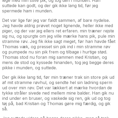
lege med min stive pik, og tog den i munden. Han
suttede kan godt, og der gik ikke lang tid, før jeg
spermede ham i munden.
Det var lige før jeg var faldt sammen, af bare nydelse.
Jeg havde aldrig prøvet noget lignende, heller ikke med
piger, og der var jeg ellers ret erfaren. min træner rejste
sig nu, og spurgte om jeg ville mærke hans pik, pule min
stramme røv. Jeg fik ikke sagt meget, før han havde fået
Thomas væk, og presset sin pik ind i min stramme røv
og pumpede nu sin pik frem og tilbage i hurtige stød.
Thomas stod nu foran mig sammen med Kristian, og
mens de stod og kyssede hinanden, tog jeg begge deres
pikke i munden, og suttede.
Der gik ikke lang tid, før min træner trak sin store pik ud
af mit stramme røvhul, og sendte hel sin ladning sperm
ud over min røv. Det var lækkert at mærke hvordan de
tykke stråler sivede ned mellem mine balder. Han gik nu
ind under en bruser, og vaskede sig ren, gik ud og tog
tøj på, bad Kristian og Thomas gøre mig færdig, og gik
så.