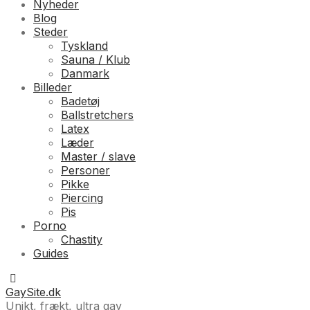
Nyheder
Blog
Steder
Tyskland
Sauna / Klub
Danmark
Billeder
Badetøj
Ballstretchers
Latex
Læder
Master / slave
Personer
Pikke
Piercing
Pis
Porno
Chastity
Guides
GaySite.dk
Unikt, frækt, ultra gay