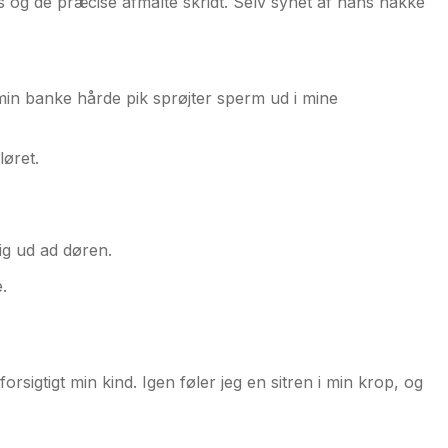
s og de præcise afmålte skridt. Selv synet af hans nakke
 min banke hårde pik sprøjter sperm ud i mine
løret.
mig ud ad døren.
e.
igtigt min kind. Igen føler jeg en sitren i min krop, og