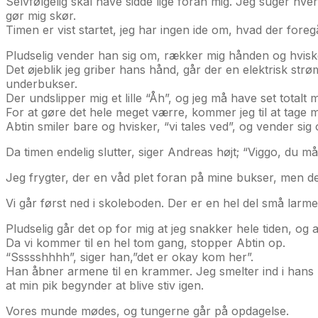
Selvfølgelig skal have sidde lige foran mig. Jeg suger hv
gør mig skør.
Timen er vist startet, jeg har ingen ide om, hvad der foreg
Pludselig vender han sig om, rækker mig hånden og hvisk
Det øjeblik jeg griber hans hånd, går der en elektrisk st
underbukser.
Der undslipper mig et lille “Åh”, og jeg må have set totalt m
For at gøre det hele meget værre, kommer jeg til at tage mi
Abtin smiler bare og hvisker, “vi tales ved”, og vender sig
Da timen endelig slutter, siger Andreas højt; “Viggo, du må l
Jeg frygter, der en våd plet foran på mine bukser, men de
Vi går først ned i skoleboden. Der er en hel del små larm
Pludselig går det op for mig at jeg snakker hele tiden, og 
Da vi kommer til en hel tom gang, stopper Abtin op.
“Ssssshhhh”, siger han,”det er okay kom her”.
Han åbner armene til en krammer. Jeg smelter ind i hans kr
at min pik begynder at blive stiv igen.
Vores munde mødes, og tungerne går på opdagelse.