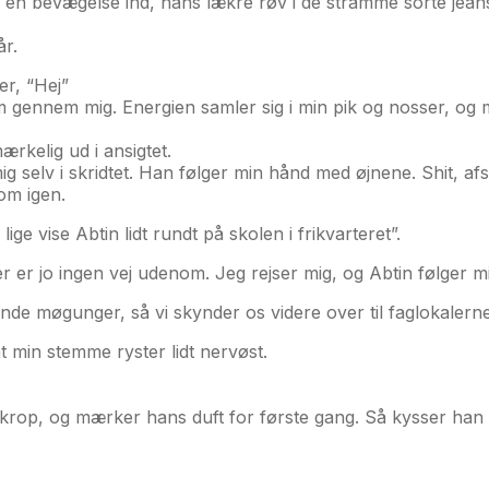
er en bevægelse ind, hans lækre røv i de stramme sorte jean
år.
er, “Hej”
røm gennem mig. Energien samler sig i min pik og nosser, og
ærkelig ud i ansigtet.
g selv i skridtet. Han følger min hånd med øjnene. Shit, afs
 om igen.
ige vise Abtin lidt rundt på skolen i frikvarteret”.
r er jo ingen vej udenom. Jeg rejser mig, og Abtin følger 
ende møgunger, så vi skynder os videre over til faglokalern
at min stemme ryster lidt nervøst.
op, og mærker hans duft for første gang. Så kysser han fors