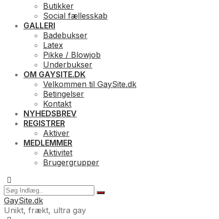
Butikker
Social fællesskab
GALLERI
Badebukser
Latex
Pikke / Blowjob
Underbukser
OM GAYSITE.DK
Velkommen til GaySite.dk
Betingelser
Kontakt
NYHEDSBREV
REGISTRER
Aktiver
MEDLEMMER
Aktivitet
Brugergrupper
GaySite.dk
Unikt, frækt, ultra gay