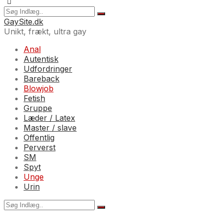
GaySite.dk
Unikt, frækt, ultra gay
Anal
Autentisk
Udfordringer
Bareback
Blowjob
Fetish
Gruppe
Læder / Latex
Master / slave
Offentlig
Perverst
SM
Spyt
Unge
Urin