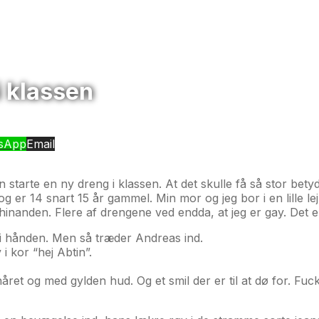
i klassen
sApp
Email
n starte en ny dreng i klassen. At det skulle få så stor bet
g er 14 snart 15 år gammel. Min mor og jeg bor i en lille lej
 hinanden. Flere af drengene ved endda, at jeg er gay. Det 
 i hånden. Men så træder Andreas ind.
 i kor “hej Abtin”.
ret og med gylden hud. Og et smil der er til at dø for. Fuck, 