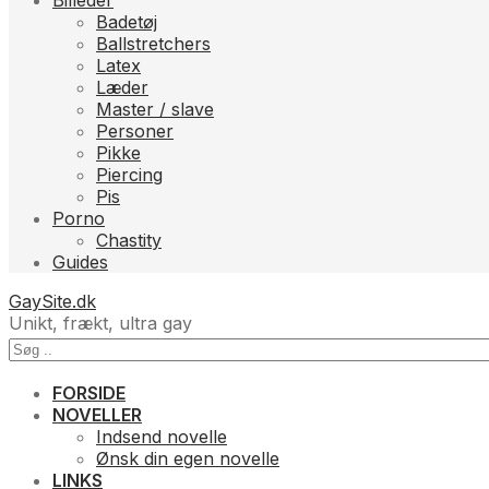
Billeder
Badetøj
Ballstretchers
Latex
Læder
Master / slave
Personer
Pikke
Piercing
Pis
Porno
Chastity
Guides
GaySite.dk
Unikt, frækt, ultra gay
FORSIDE
NOVELLER
Indsend novelle
Ønsk din egen novelle
LINKS