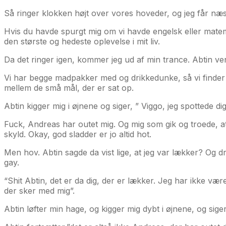
Så ringer klokken højt over vores hoveder, og jeg får næste
Hvis du havde spurgt mig om vi havde engelsk eller matemati
den største og hedeste oplevelse i mit liv.
Da det ringer igen, kommer jeg ud af min trance. Abtin ve
Vi har begge madpakker med og drikkedunke, så vi finder 
mellem de små mål, der er sat op.
Abtin kigger mig i øjnene og siger, ” Viggo, jeg spottede
Fuck, Andreas har outet mig. Og mig som gik og troede, at 
skyld. Okay, god sladder er jo altid hot.
Men hov. Abtin sagde da vist lige, at jeg var lækker? Og d
gay.
“Shit Abtin, det er da dig, der er lækker. Jeg har ikke vær
der sker med mig”.
Abtin løfter min hage, og kigger mig dybt i øjnene, og siger 