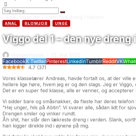
Anal
Viggo del 1 – den nye dreng i klassen
ANAL
BLOWJOB
UNGE
Viggo del 1 – den nye dreng 
Noegenhygge
23. Maj 2022
—
Facebook
X Twitter
Pinterest
LinkedIn
Tumblr
Reddit
VK
What
4.7
(
37
)
Vores klasselærer Andreas, havde fortalt os, at der ville e
hellere lige høre, hvem jeg er og den slags. Jeg er Viggo, o
Det er en super fed klasse, alle er venner, og accepterer
Vi sidder bare og småsnakker, de fleste har deres telefon
“Hej unger, hils på Abtin”. Vi svarer alle, sådan lidt for sjov
Drengen smiler og vinker rundt.
Åh shit, her står den lækreste dreng i verden. Slank, sorthå
han kigger direkte ind i øjnene på mig.