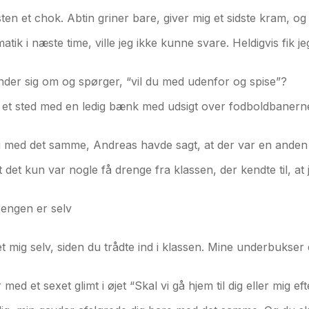
n et chok. Abtin griner bare, giver mig et sidste kram, og v
k i næste time, ville jeg ikke kunne svare. Heldigvis fik jeg
nder sig om og spørger, “vil du med udenfor og spise”?
et sted med en ledig bænk med udsigt over fodboldbanerne.
 dig med det samme, Andreas havde sagt, at der var en anden
det kun var nogle få drenge fra klassen, der kendte til, at
rengen er selv
et mig selv, siden du trådte ind i klassen. Mine underbukser 
med et sexet glimt i øjet “Skal vi gå hjem til dig eller mig ef