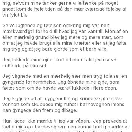
mig, selvom mine tanker gerne ville tænke på noget
andet kom de hele tiden på den mærkværdige følelse af
en fyldt ble.
Selve lugtende og følelsen omkring mig var helt
mærkværdigt i forhold til hvad jeg var vant til. Men af en
eller mærkelig grund blev jeg mere og mere træt, som
om at jeg havde brugt alle mine kræfter eller at jeg følte
mig tryg og at jeg bare gjorde som et barn ville.
Jeg lukkede mine øjne, kort tid efter faldt jeg i søvn
suttende på min sut.
Jeg vågnede med en mærkelig sær men tryg følelse, en
gyngende fornemmelse. Jeg åbnede mine øjne, som
føltes som om de havde været lukkede i flere døgn.
Jeg kiggede ud af myggenettet og kunne se at det var
vennen som skubbede mig rundt i barnevognen imens
han gyngede den frem og tilbage.
Han lagde ikke mærke til jeg var vågen. Jeg prøvede at
sætte mig op i barnevognen men kunne hurtig mærke at