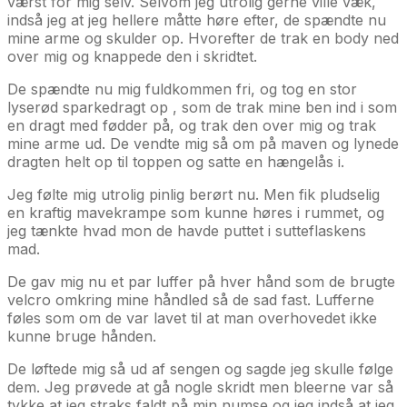
værst for mig selv. Selvom jeg utrolig gerne ville væk,
indså jeg at jeg hellere måtte høre efter, de spændte nu
mine arme og skulder op. Hvorefter de trak en body ned
over mig og knappede den i skridtet.
De spændte nu mig fuldkommen fri, og tog en stor
lyserød sparkedragt op , som de trak mine ben ind i som
en dragt med fødder på, og trak den over mig og trak
mine arme ud. De vendte mig så om på maven og lynede
dragten helt op til toppen og satte en hængelås i.
Jeg følte mig utrolig pinlig berørt nu. Men fik pludselig
en kraftig mavekrampe som kunne høres i rummet, og
jeg tænkte hvad mon de havde puttet i sutteflaskens
mad.
De gav mig nu et par luffer på hver hånd som de brugte
velcro omkring mine håndled så de sad fast. Lufferne
føles som om de var lavet til at man overhovedet ikke
kunne bruge hånden.
De løftede mig så ud af sengen og sagde jeg skulle følge
dem. Jeg prøvede at gå nogle skridt men bleerne var så
tykke at jeg straks faldt på min numse og jeg indså at jeg