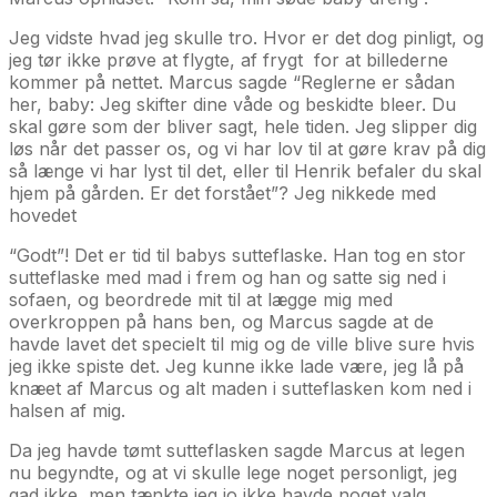
Jeg vidste hvad jeg skulle tro. Hvor er det dog pinligt, og
jeg tør ikke prøve at flygte, af frygt for at billederne
kommer på nettet. Marcus sagde “Reglerne er sådan
her, baby: Jeg skifter dine våde og beskidte bleer. Du
skal gøre som der bliver sagt, hele tiden. Jeg slipper dig
løs når det passer os, og vi har lov til at gøre krav på dig
så længe vi har lyst til det, eller til Henrik befaler du skal
hjem på gården. Er det forstået”? Jeg nikkede med
hovedet
“Godt”! Det er tid til babys sutteflaske. Han tog en stor
sutteflaske med mad i frem og han og satte sig ned i
sofaen, og beordrede mit til at lægge mig med
overkroppen på hans ben, og Marcus sagde at de
havde lavet det specielt til mig og de ville blive sure hvis
jeg ikke spiste det. Jeg kunne ikke lade være, jeg lå på
knæet af Marcus og alt maden i sutteflasken kom ned i
halsen af mig.
Da jeg havde tømt sutteflasken sagde Marcus at legen
nu begyndte, og at vi skulle lege noget personligt, jeg
gad ikke, men tænkte jeg jo ikke havde noget valg