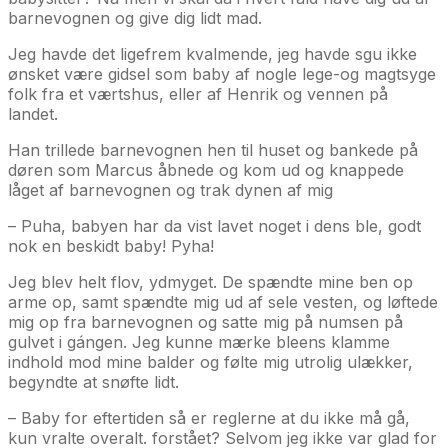
barnevognen og give dig lidt mad.
Jeg havde det ligefrem kvalmende, jeg havde sgu ikke
ønsket være gidsel som baby af nogle lege-og magtsyge
folk fra et værtshus, eller af Henrik og vennen på
landet.
Han trillede barnevognen hen til huset og bankede på
døren som Marcus åbnede og kom ud og knappede
låget af barnevognen og trak dynen af mig
– Puha, babyen har da vist lavet noget i dens ble, godt
nok en beskidt baby! Pyha!
Jeg blev helt flov, ydmyget. De spændte mine ben op
arme op, samt spændte mig ud af sele vesten, og løftede
mig op fra barnevognen og satte mig på numsen på
gulvet i gángen. Jeg kunne mærke bleens klamme
indhold mod mine balder og følte mig utrolig ulækker,
begyndte at snøfte lidt.
– Baby for eftertiden så er reglerne at du ikke må gå,
kun vralte overalt. forstået? Selvom jeg ikke var glad for