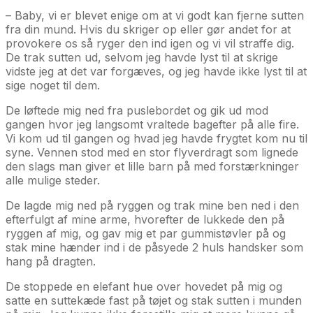
– Baby, vi er blevet enige om at vi godt kan fjerne sutten
fra din mund. Hvis du skriger op eller gør andet for at
provokere os så ryger den ind igen og vi vil straffe dig.
De trak sutten ud, selvom jeg havde lyst til at skrige
vidste jeg at det var forgæves, og jeg havde ikke lyst til at
sige noget til dem.
De løftede mig ned fra puslebordet og gik ud mod
gangen hvor jeg langsomt vraltede bagefter på alle fire.
Vi kom ud til gangen og hvad jeg havde frygtet kom nu til
syne. Vennen stod med en stor flyverdragt som lignede
den slags man giver et lille barn på med forstærkninger
alle mulige steder.
De lagde mig ned på ryggen og trak mine ben ned i den
efterfulgt af mine arme, hvorefter de lukkede den på
ryggen af mig, og gav mig et par gummistøvler på og
stak mine hænder ind i de påsyede 2 huls handsker som
hang på dragten.
De stoppede en elefant hue over hovedet på mig og
satte en suttekæde fast på tøjet og stak sutten i munden