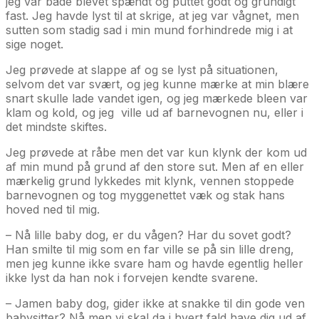
jeg var både blevet spændt og puttet godt og grundigt
fast. Jeg havde lyst til at skrige, at jeg var vågnet, men
sutten som stadig sad i min mund forhindrede mig i at
sige noget.
Jeg prøvede at slappe af og se lyst på situationen,
selvom det var svært, og jeg kunne mærke at min blære
snart skulle lade vandet igen, og jeg mærkede bleen var
klam og kold, og jeg ville ud af barnevognen nu, eller i
det mindste skiftes.
Jeg prøvede at råbe men det var kun klynk der kom ud
af min mund på grund af den store sut. Men af en eller
mærkelig grund lykkedes mit klynk, vennen stoppede
barnevognen og tog myggenettet væk og stak hans
hoved ned til mig.
– Nå lille baby dog, er du vågen? Har du sovet godt?
Han smilte til mig som en far ville se på sin lille dreng,
men jeg kunne ikke svare ham og havde egentlig heller
ikke lyst da han nok i forvejen kendte svarene.
– Jamen baby dog, gider ikke at snakke til din gode ven
babysitter? Nå men vi skal da i hvert fald have dig ud af