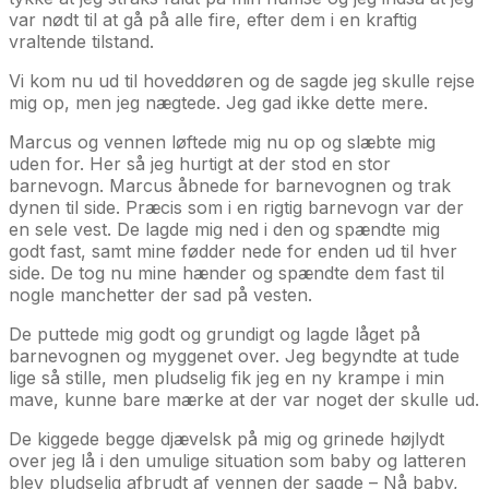
var nødt til at gå på alle fire, efter dem i en kraftig
vraltende tilstand.
Vi kom nu ud til hoveddøren og de sagde jeg skulle rejse
mig op, men jeg nægtede. Jeg gad ikke dette mere.
Marcus og vennen løftede mig nu op og slæbte mig
uden for. Her så jeg hurtigt at der stod en stor
barnevogn. Marcus åbnede for barnevognen og trak
dynen til side. Præcis som i en rigtig barnevogn var der
en sele vest. De lagde mig ned i den og spændte mig
godt fast, samt mine fødder nede for enden ud til hver
side. De tog nu mine hænder og spændte dem fast til
nogle manchetter der sad på vesten.
De puttede mig godt og grundigt og lagde låget på
barnevognen og myggenet over. Jeg begyndte at tude
lige så stille, men pludselig fik jeg en ny krampe i min
mave, kunne bare mærke at der var noget der skulle ud.
De kiggede begge djævelsk på mig og grinede højlydt
over jeg lå i den umulige situation som baby og latteren
blev pludselig afbrudt af vennen der sagde – Nå baby,