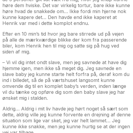
høre dem hviske. Det var virkelig tortur, bare ikke kunne
høre hvad de snakkede om… Ikke fordi min hjerne nok
kunne kapere det… Den havde end ikke kaperet at
Henrik var med i dette komplot endnu.
Efter en 10 min’s tid hvor jeg bare stirrede ud på vejen
på alle de mærkværdige blikke der kom fra passerende
biler, kom Henrik hen til mig og satte sig på hug ved
siden af mig.
– Vi vil dig intet ondt slave, men jeg savnede at have dig
hjemme igen, men ikke så meget dig. Jeg savnede en
slave baby jeg kunne starte helt forfra på, deraf kom du
ind i billedet, så de på værtshuset langsomt kunne
omvende dig til en komplet baby’s verden, inden længe
vil du tænke og opføre dig som den baby slave jeg har
ønsket mig i stalden.
Aldrig… Aldrig i mit liv havde jeg hørt noget så sært som
dette, aldrig ville jeg kunne forvente en drejning af denne
situation som lige var sket, jeg var helt lammet… Jeg
kunne ikke snakke, men jeg kunne hurtig se at der ingen
vej var tilbage.