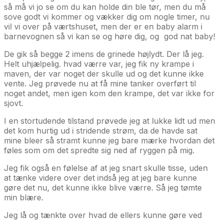
så må vi jo se om du kan holde din ble tør, men du må
sove godt vi kommer og vækker dig om nogle timer, nu
vil vi over på værtshuset, men der er en baby alarm i
barnevognen så vi kan se og høre dig, og god nat baby!
De gik så begge 2 imens de grinede højlydt. Der lå jeg.
Helt uhjælpelig. hvad værre var, jeg fik ny krampe i
maven, der var noget der skulle ud og det kunne ikke
vente. Jeg prøvede nu at få mine tanker overført til
noget andet, men igen kom den krampe, det var ikke for
sjovt.
I en stortudende tilstand prøvede jeg at lukke lidt ud men
det kom hurtig ud i stridende strøm, da de havde sat
mine bleer så stramt kunne jeg bare mærke hvordan det
føles som om det spredte sig ned af ryggen på mig.
Jeg fik også en følelse af at jeg snart skulle tisse, uden
at tænke videre over det indså jeg at jeg bare kunne
gøre det nu, det kunne ikke blive værre. Så jeg tømte
min blære.
Jeg lå og tænkte over hvad de ellers kunne gøre ved