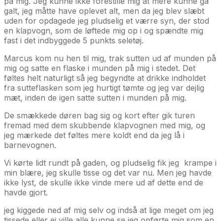
på mig. Jeg kunne ikke forestille mig at mere kunne gå
galt, jeg måtte have oplevet alt, men da jeg blev slæbt
uden for opdagede jeg pludselig et værre syn, der stod
en klapvogn, som de løftede mig op i og spændte mig
fast i det indbyggede 5 punkts seletøj.
Marcus kom nu hen til mig, trak sutten ud af munden på
mig og satte en flaske i munden på mig i stedet. Det
føltes helt naturligt så jeg begyndte at drikke indholdet
fra sutteflasken som jeg hurtigt tømte og jeg var dejlig
mæt, inden de igen satte sutten i munden på mig.
De smækkede døren bag sig og kort efter gik turen
fremad med dem skubbende klapvognen med mig, og
jeg mærkede det føltes mere koldt end da jeg lå i
barnevognen.
Vi kørte lidt rundt på gaden, og pludselig fik jeg krampe i
min blære, jeg skulle tisse og det var nu. Men jeg havde
ikke lyst, de skulle ikke vinde mere ud af dette end de
havde gjort.
jeg kiggede ned af mig selv og indså at lige meget om jeg
tissede eller ej ville alle kunne se jeg opførte mig som en