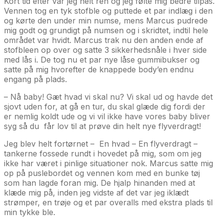
Kort tid efter var jeg helt ren og jeg følte mig bedre tilpas.
Vennen tog en tyk stofble og puttede et par indlæg i den
og kørte den under min numse, mens Marcus pudrede
mig godt og grundigt på numsen og i skridtet, indtil hele
området var hvidt. Marcus trak nu den anden ende af
stofbleen op over og satte 3 sikkerhedsnåle i hver side
med lås i. De tog nu et par nye låse gummibukser og
satte på mig hvorefter de knappede body’en endnu
engang på plads.
– Nå baby! Gæt hvad vi skal nu? Vi skal ud og havde det
sjovt uden for, at gå en tur, du skal glæde dig fordi der
er nemlig koldt ude og vi vil ikke have vores baby bliver
syg så du får lov til at prøve din helt nye flyverdragt!
Jeg blev helt fortørnet – En hvad – En flyverdragt –
tankerne fossede rundt i hovedet på mig, som om jeg
ikke har været i pinlige situationer nok. Marcus satte mig
op på puslebordet og vennen kom med en bunke tøj
som han lagde foran mig. De hjalp hinanden med at
klæde mig på, inden jeg vidste af det var jeg iklædt
strømper, en trøje og et par overalls med ekstra plads til
min tykke ble.