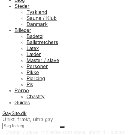
Blog
Steder
Tyskland
Sauna / Klub
Danmark
Billeder
Badetøj
Ballstretchers
Latex
Læder
Master / slave
Personer
Pikke
Piercing
Pis
Porno
Chastity
Guides
GaySite.dk
Unikt, frækt, ultra gay
Master / slave
Indvielse som slave, afsnit 4 – slaven