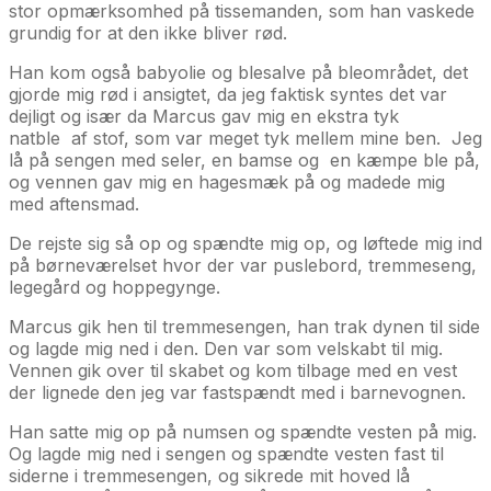
stor opmærksomhed på tissemanden, som han vaskede
grundig for at den ikke bliver rød.
Han kom også babyolie og blesalve på bleområdet, det
gjorde mig rød i ansigtet, da jeg faktisk syntes det var
dejligt og især da Marcus gav mig en ekstra tyk
natble af stof, som var meget tyk mellem mine ben. Jeg
lå på sengen med seler, en bamse og en kæmpe ble på,
og vennen gav mig en hagesmæk på og madede mig
med aftensmad.
De rejste sig så op og spændte mig op, og løftede mig ind
på børneværelset hvor der var puslebord, tremmeseng,
legegård og hoppegynge.
Marcus gik hen til tremmesengen, han trak dynen til side
og lagde mig ned i den. Den var som velskabt til mig.
Vennen gik over til skabet og kom tilbage med en vest
der lignede den jeg var fastspændt med i barnevognen.
Han satte mig op på numsen og spændte vesten på mig.
Og lagde mig ned i sengen og spændte vesten fast til
siderne i tremmesengen, og sikrede mit hoved lå