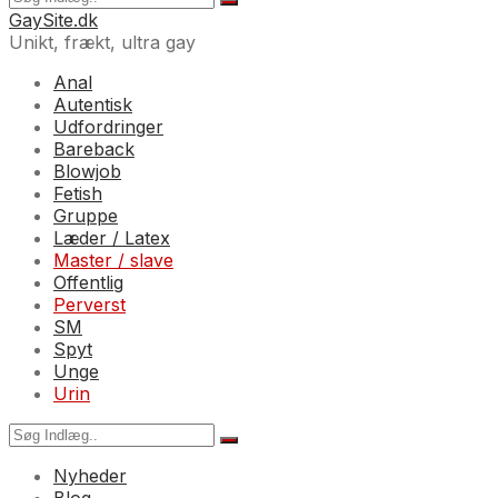
GaySite.dk
Unikt, frækt, ultra gay
Anal
Autentisk
Udfordringer
Bareback
Blowjob
Fetish
Gruppe
Læder / Latex
Master / slave
Offentlig
Perverst
SM
Spyt
Unge
Urin
Nyheder