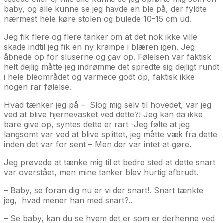
baby, og alle kunne se jeg havde en ble på, der fyldte
nærmest hele køre stolen og bulede 10-15 cm ud.
Jeg fik flere og flere tanker om at det nok ikke ville
skade indtil jeg fik en ny krampe i blæren igen. Jeg
åbnede op for sluserne og gav op. Følelsen var faktisk
helt dejlig måtte jeg indrømme det spredte sig dejligt rundt
i hele bleområdet og varmede godt op, faktisk ikke
nogen rar følelse.
Hvad tænker jeg på – Slog mig selv til hovedet, var jeg
ved at blive hjernevasket ved dette?! Jeg kan da ikke
bare give op, syntes dette er rart -Jeg følte at jeg
langsomt var ved at blive splittet, jeg måtte væk fra dette
inden det var for sent – Men der var intet at gøre.
Jeg prøvede at tænke mig til et bedre sted at dette snart
var overstået, men mine tanker blev hurtig afbrudt.
– Baby, se foran dig nu er vi der snart!. Snart tænkte
jeg, hvad mener han med snart?..
– Se baby, kan du se hvem det er som er derhenne ved