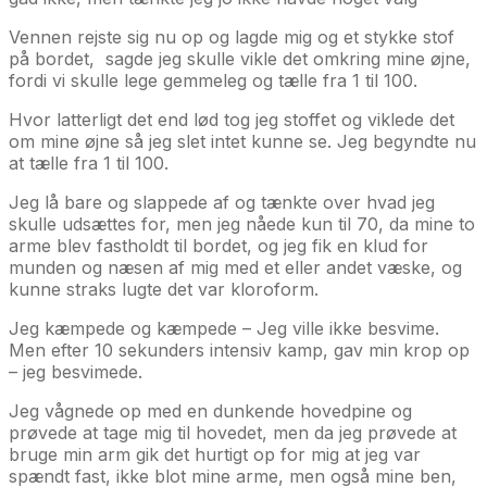
Vennen rejste sig nu op og lagde mig og et stykke stof
på bordet, sagde jeg skulle vikle det omkring mine øjne,
fordi vi skulle lege gemmeleg og tælle fra 1 til 100.
Hvor latterligt det end lød tog jeg stoffet og viklede det
om mine øjne så jeg slet intet kunne se. Jeg begyndte nu
at tælle fra 1 til 100.
Jeg lå bare og slappede af og tænkte over hvad jeg
skulle udsættes for, men jeg nåede kun til 70, da mine to
arme blev fastholdt til bordet, og jeg fik en klud for
munden og næsen af mig med et eller andet væske, og
kunne straks lugte det var kloroform.
Jeg kæmpede og kæmpede – Jeg ville ikke besvime.
Men efter 10 sekunders intensiv kamp, gav min krop op
– jeg besvimede.
Jeg vågnede op med en dunkende hovedpine og
prøvede at tage mig til hovedet, men da jeg prøvede at
bruge min arm gik det hurtigt op for mig at jeg var
spændt fast, ikke blot mine arme, men også mine ben,