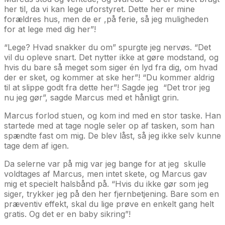
her til, da vi kan lege uforstyret. Dette her er mine
forældres hus, men de er ,på ferie, så jeg muligheden
for at lege med dig her”!
“Lege? Hvad snakker du om” spurgte jeg nervøs. “Det
vil du opleve snart. Det nytter ikke at gøre modstand, og
hvis du bare så meget som siger én lyd fra dig, om hvad
der er sket, og kommer at ske her”! “Du kommer aldrig
til at slippe godt fra dette her”! Sagde jeg “Det tror jeg
nu jeg gør”, sagde Marcus med et hånligt grin.
Marcus forlod stuen, og kom ind med en stor taske. Han
startede med at tage nogle seler op af tasken, som han
spændte fast om mig. De blev låst, så jeg ikke selv kunne
tage dem af igen.
Da selerne var på mig var jeg bange for at jeg skulle
voldtages af Marcus, men intet skete, og Marcus gav
mig et specielt halsbånd på. “Hvis du ikke gør som jeg
siger, trykker jeg på den her fjernbetjening. Bare som en
præventiv effekt, skal du lige prøve en enkelt gang helt
gratis. Og det er en baby sikring”!