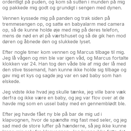
ordentligt på puden, og kom så sutten i munden på mig
og pakkede mig godt og grundigt i sengen med dynen.
Vennen kyssede mig på panden og trak siden på
tremmesengen op, og satte en babyalarm med camera
op, så de kunne holde øje med mig på deres telefon,
mens de nød en øl på værtshuset og så de gik hen mod
døren og åbnede den og slukkede lyset.
Efter nogle timer kom vennen og Marcus tilbage til mig.
Jeg lå vågen og min ble var igen våd, og Marcus fortalte
klokken var 24. Han tog den våde ble af mig der lå med
den stive tissemand, han kunne ikke holde sig tilbage og
gav mig et kys og sagde jeg var en sød baby som han
elskede.
Jeg vidste ikke hvad jeg skulle tænke, jeg ville bare væk
derfra og ikke være en baby, og jeg var flov over at de
havde mig som en ussel baby med en gennemblødt ble.
Efter jeg havde fået ny ble på bar de mig ud i
klapvognen, hvor de spændte mig fast med seler, og jeg
sad med de store luffer på hænderne, så jeg ikke kunne