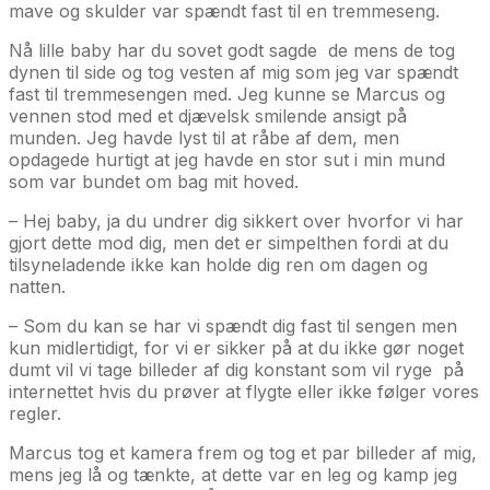
mave og skulder var spændt fast til en tremmeseng.
Nå lille baby har du sovet godt sagde de mens de tog
dynen til side og tog vesten af mig som jeg var spændt
fast til tremmesengen med. Jeg kunne se Marcus og
vennen stod med et djævelsk smilende ansigt på
munden. Jeg havde lyst til at råbe af dem, men
opdagede hurtigt at jeg havde en stor sut i min mund
som var bundet om bag mit hoved.
– Hej baby, ja du undrer dig sikkert over hvorfor vi har
gjort dette mod dig, men det er simpelthen fordi at du
tilsyneladende ikke kan holde dig ren om dagen og
natten.
– Som du kan se har vi spændt dig fast til sengen men
kun midlertidigt, for vi er sikker på at du ikke gør noget
dumt vil vi tage billeder af dig konstant som vil ryge på
internettet hvis du prøver at flygte eller ikke følger vores
regler.
Marcus tog et kamera frem og tog et par billeder af mig,
mens jeg lå og tænkte, at dette var en leg og kamp jeg