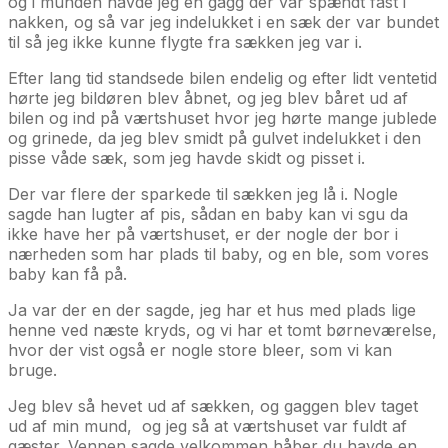
og i munden havde jeg en gagg der var spændt fast i
nakken, og så var jeg indelukket i en sæk der var bundet
til så jeg ikke kunne flygte fra sækken jeg var i.
Efter lang tid standsede bilen endelig og efter lidt ventetid
hørte jeg bildøren blev åbnet, og jeg blev båret ud af
bilen og ind på værtshuset hvor jeg hørte mange jublede
og grinede, da jeg blev smidt på gulvet indelukket i den
pisse våde sæk, som jeg havde skidt og pisset i.
Der var flere der sparkede til sækken jeg lå i. Nogle
sagde han lugter af pis, sådan en baby kan vi sgu da
ikke have her på værtshuset, er der nogle der bor i
nærheden som har plads til baby, og en ble, som vores
baby kan få på.
Ja var der en der sagde, jeg har et hus med plads lige
henne ved næste kryds, og vi har et tomt børneværelse,
hvor der vist også er nogle store bleer, som vi kan
bruge.
Jeg blev så hevet ud af sækken, og gaggen blev taget
ud af min mund, og jeg så at værtshuset var fuldt af
gæster. Vennen sagde velkommen håber du havde en