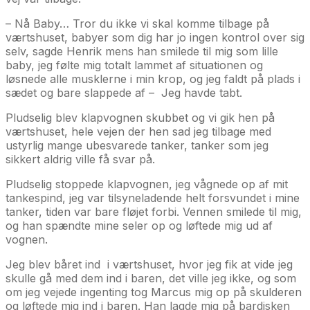
– Nå Baby… Tror du ikke vi skal komme tilbage på
værtshuset, babyer som dig har jo ingen kontrol over sig
selv, sagde Henrik mens han smilede til mig som lille
baby, jeg følte mig totalt lammet af situationen og
løsnede alle musklerne i min krop, og jeg faldt på plads i
sædet og bare slappede af – Jeg havde tabt.
Pludselig blev klapvognen skubbet og vi gik hen på
værtshuset, hele vejen der hen sad jeg tilbage med
ustyrlig mange ubesvarede tanker, tanker som jeg
sikkert aldrig ville få svar på.
Pludselig stoppede klapvognen, jeg vågnede op af mit
tankespind, jeg var tilsyneladende helt forsvundet i mine
tanker, tiden var bare fløjet forbi. Vennen smilede til mig,
og han spændte mine seler op og løftede mig ud af
vognen.
Jeg blev båret ind i værtshuset, hvor jeg fik at vide jeg
skulle gå med dem ind i baren, det ville jeg ikke, og som
om jeg vejede ingenting tog Marcus mig op på skulderen
og løftede mig ind i baren. Han lagde mig på bardisken