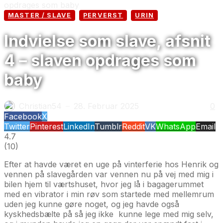
opdrages som baby
MASTER / SLAVE
PERVERST
URIN
Indvielse som slave, afsnit
4 – slaven opdrages som
baby
Christian54
28. Februar 2025
0
—
Facebook
X
Twitter
Pinterest
LinkedIn
Tumblr
Reddit
VK
WhatsApp
Email
4.7
(
10
)
Efter at havde været en uge på vinterferie hos Henrik og
vennen på slavegården var vennen nu på vej med mig i
bilen hjem til værtshuset, hvor jeg lå i bagagerummet
med en vibrator i min røv som startede med mellemrum
uden jeg kunne gøre noget, og jeg havde også
kyskhedsbælte på så jeg ikke kunne lege med mig selv,