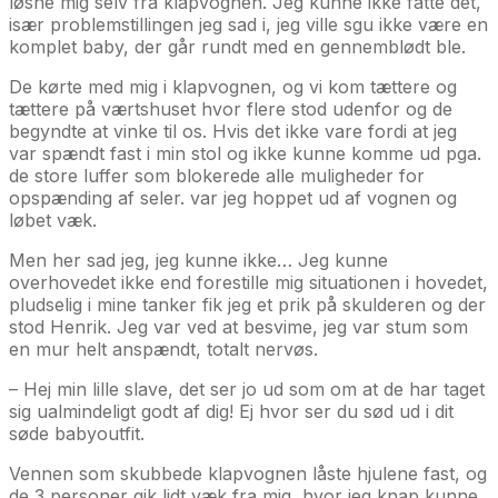
løsne mig selv fra klapvognen. Jeg kunne ikke fatte det,
især problemstillingen jeg sad i, jeg ville sgu ikke være en
komplet baby, der går rundt med en gennemblødt ble.
De kørte med mig i klapvognen, og vi kom tættere og
tættere på værtshuset hvor flere stod udenfor og de
begyndte at vinke til os. Hvis det ikke vare fordi at jeg
var spændt fast i min stol og ikke kunne komme ud pga.
de store luffer som blokerede alle muligheder for
opspænding af seler. var jeg hoppet ud af vognen og
løbet væk.
Men her sad jeg, jeg kunne ikke… Jeg kunne
overhovedet ikke end forestille mig situationen i hovedet,
pludselig i mine tanker fik jeg et prik på skulderen og der
stod Henrik. Jeg var ved at besvime, jeg var stum som
en mur helt anspændt, totalt nervøs.
– Hej min lille slave, det ser jo ud som om at de har taget
sig ualmindeligt godt af dig! Ej hvor ser du sød ud i dit
søde babyoutfit.
Vennen som skubbede klapvognen låste hjulene fast, og
de 3 personer gik lidt væk fra mig, hvor jeg knap kunne