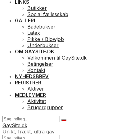
LINKS
Butikker
Social fællesskab
GALLERI
Badebukser
Latex
Pikke / Blowjob
Underbukser
OM GAYSITE.DK
Velkommen til GaySite.dk
Betingelser
Kontakt
NYHEDSBREV
REGISTRER
Aktiver
MEDLEMMER
Aktivitet
Brugergrupper
GaySite.dk
Unikt, frækt, ultra gay