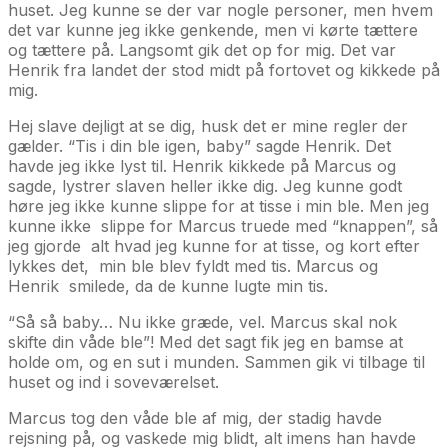
huset. Jeg kunne se der var nogle personer, men hvem
det var kunne jeg ikke genkende, men vi kørte tættere
og tættere på. Langsomt gik det op for mig. Det var
Henrik fra landet der stod midt på fortovet og kikkede på
mig.
Hej slave dejligt at se dig, husk det er mine regler der
gælder. “Tis i din ble igen, baby” sagde Henrik. Det
havde jeg ikke lyst til. Henrik kikkede på Marcus og
sagde, lystrer slaven heller ikke dig. Jeg kunne godt
høre jeg ikke kunne slippe for at tisse i min ble. Men jeg
kunne ikke slippe for Marcus truede med “knappen”, så
jeg gjorde alt hvad jeg kunne for at tisse, og kort efter
lykkes det, min ble blev fyldt med tis. Marcus og
Henrik smilede, da de kunne lugte min tis.
“Så så baby… Nu ikke græde, vel. Marcus skal nok
skifte din våde ble”! Med det sagt fik jeg en bamse at
holde om, og en sut i munden. Sammen gik vi tilbage til
huset og ind i soveværelset.
Marcus tog den våde ble af mig, der stadig havde
rejsning på, og vaskede mig blidt, alt imens han havde