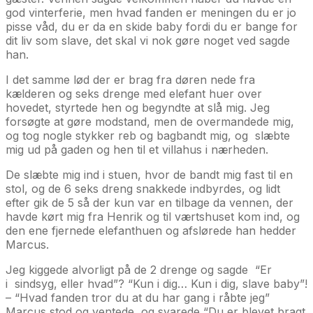
god vinterferie, men hvad fanden er meningen du er jo
pisse våd, du er da en skide baby fordi du er bange for
dit liv som slave, det skal vi nok gøre noget ved sagde
han.
I det samme lød der er brag fra døren nede fra
kælderen og seks drenge med elefant huer over
hovedet, styrtede hen og begyndte at slå mig. Jeg
forsøgte at gøre modstand, men de overmandede mig,
og tog nogle stykker reb og bagbandt mig, og slæbte
mig ud på gaden og hen til et villahus i nærheden.
De slæbte mig ind i stuen, hvor de bandt mig fast til en
stol, og de 6 seks dreng snakkede indbyrdes, og lidt
efter gik de 5 så der kun var en tilbage da vennen, der
havde kørt mig fra Henrik og til værtshuset kom ind, og
den ene fjernede elefanthuen og afslørede han hedder
Marcus.
Jeg kiggede alvorligt på de 2 drenge og sagde “Er
i sindsyg, eller hvad”? “Kun i dig… Kun i dig, slave baby”!
– “Hvad fanden tror du at du har gang i råbte jeg”
Marcus stod og ventede, og svarede “Du er blevet bragt