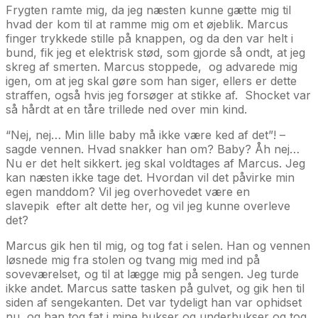
Frygten ramte mig, da jeg næsten kunne gætte mig til
hvad der kom til at ramme mig om et øjeblik. Marcus
finger trykkede stille på knappen, og da den var helt i
bund, fik jeg et elektrisk stød, som gjorde så ondt, at jeg
skreg af smerten. Marcus stoppede, og advarede mig
igen, om at jeg skal gøre som han siger, ellers er dette
straffen, også hvis jeg forsøger at stikke af. Shocket var
så hårdt at en tåre trillede ned over min kind.
“Nej, nej… Min lille baby må ikke være ked af det”! –
sagde vennen. Hvad snakker han om? Baby? Åh nej…
Nu er det helt sikkert. jeg skal voldtages af Marcus. Jeg
kan næsten ikke tage det. Hvordan vil det påvirke min
egen manddom? Vil jeg overhovedet være en
slavepik efter alt dette her, og vil jeg kunne overleve
det?
Marcus gik hen til mig, og tog fat i selen. Han og vennen
løsnede mig fra stolen og tvang mig med ind på
soveværelset, og til at lægge mig på sengen. Jeg turde
ikke andet. Marcus satte tasken på gulvet, og gik hen til
siden af sengekanten. Det var tydeligt han var ophidset
nu, og han tog fat i mine bukser og underbukser og tog