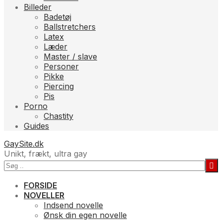
Billeder
Badetøj
Ballstretchers
Latex
Læder
Master / slave
Personer
Pikke
Piercing
Pis
Porno
Chastity
Guides
GaySite.dk
Unikt, frækt, ultra gay
FORSIDE
NOVELLER
Indsend novelle
Ønsk din egen novelle