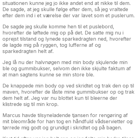
situationen kunne jeg jo ikke andet end at nikke til dem.
De sagde, at jeg skulle følge efter dem, så jeg vraltede
efter dem ind i et værelse der var lavet som et puslerum.
De sagde jeg skulle komme hen til et puslebord,
hvorefter de løftede mig op på det. De satte mig nu i
oprejst tilstand og lynede sparkedragten ned, hvorefter
de lagde mig på ryggen, tog lufferne af og
sparkedragten helt af.
Jeg lå nu der halvnøgen med min body skjulende min
ble og gummibukser, selvom den ikke skjulte faktum af
at man sagtens kunne se min store ble.
De knappede min body op ved skridtet og trak den op til
maven, hvorefter de låste mine gummibukser op og trak
dem helt af. Jeg var nu blottet kun til bleerne der
klistrede sig til min krop.
Marcus havde tilsyneladende tjansen for rengøring af
mit bleområde for han tog en håndfuld vådservietter og
tørrede mig godt og grundigt i skridtet og på bagen.