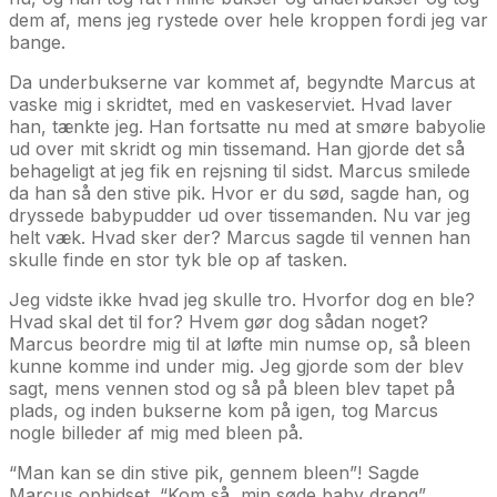
dem af, mens jeg rystede over hele kroppen fordi jeg var
bange.
Da underbukserne var kommet af, begyndte Marcus at
vaske mig i skridtet, med en vaskeserviet. Hvad laver
han, tænkte jeg. Han fortsatte nu med at smøre babyolie
ud over mit skridt og min tissemand. Han gjorde det så
behageligt at jeg fik en rejsning til sidst. Marcus smilede
da han så den stive pik. Hvor er du sød, sagde han, og
dryssede babypudder ud over tissemanden. Nu var jeg
helt væk. Hvad sker der? Marcus sagde til vennen han
skulle finde en stor tyk ble op af tasken.
Jeg vidste ikke hvad jeg skulle tro. Hvorfor dog en ble?
Hvad skal det til for? Hvem gør dog sådan noget?
Marcus beordre mig til at løfte min numse op, så bleen
kunne komme ind under mig. Jeg gjorde som der blev
sagt, mens vennen stod og så på bleen blev tapet på
plads, og inden bukserne kom på igen, tog Marcus
nogle billeder af mig med bleen på.
“Man kan se din stive pik, gennem bleen”! Sagde
Marcus ophidset. “Kom så, min søde baby dreng”.