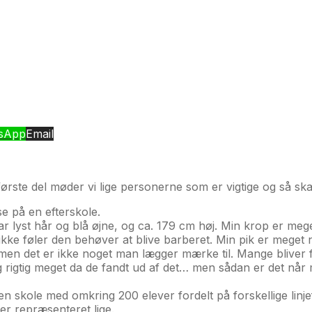
sApp
Email
i første del møder vi lige personerne som er vigtige og så sk
se på en efterskole.
har lyst hår og blå øjne, og ca. 179 cm høj. Min krop er meg
jeg ikke føler den behøver at blive barberet. Min pik er mege
 men det er ikke noget man lægger mærke til. Mange bliver f
igtig meget da de fandt ud af det… men sådan er det når ma
en skole med omkring 200 elever fordelt på forskellige linj
e er repræsenteret lige.