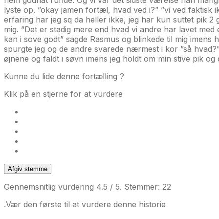
lyste op. ”okay jamen fortæl, hvad ved i?” ”vi ved faktis
erfaring har jeg sq da heller ikke, jeg har kun suttet pik
mig. ”Det er stadig mere end hvad vi andre har lavet med e
kan i sove godt” sagde Rasmus og blinkede til mig imens ha
spurgte jeg og de andre svarede nærmest i kor ”så hvad?”.
øjnene og faldt i søvn imens jeg holdt om min stive pik o
Kunne du lide denne fortælling ?
Klik på en stjerne for at vurdere
Afgiv stemme
Gennemsnitlig vurdering
4.5
/ 5. Stemmer:
22
.Vær den første til at vurdere denne historie