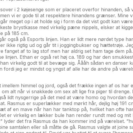
over i 2 køjesenge som er placeret overfor hinanden, så v
liv men vi er gode til at respektere hinandens grænser. Mi
d går meget op i at holde sig i form da det vist godt kan væ
ste brystkasse med virkelig pæne nippels, elsker at kigge
jde på 185 cm.
går også på Esports linjen. Han er lidt mere nørdet type ha
er ikke rigtig ud og går tit i joggingbukser og hættetrøje. J
re fanget af to lag stof men har aldrig set ham tage dem på.
anse linjen. Ethan er også ret høj ca. 189 og har den smukk
 han virkelig godt til at bevæge sig. Åååh sådan en danse
rdi jeg er mindst og yngst af alle har de andre på værelset 
lt imellem himmel og jord, også det frække ingen af os har e
e om alt når vi snakkede om sex alt lige fra piger til dreng
gså lidt nysgerrige på det med at være homo og hvordan de
. Rasmus er superlækker med mørkt hår, dejlig høj 191 cm 
æt af en mave når han har tanktop på, hvilket han ofte ha
. Det er virkelig en lækker bule han render rundt med og mit
” lyder det fra Rasmus da han kommer ind på værelset. ”hv
ine samtalen eller så måtte de gå. Rasmus valgte at joine sa
de at sige godnat til. David var hurtigt til at svare ”homo