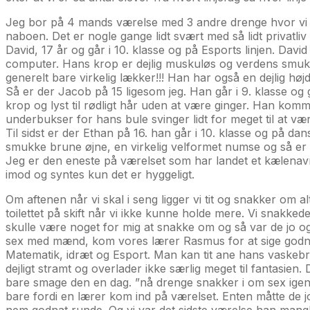
Jeg bor på 4 mands værelse med 3 andre drenge hvor vi s
naboen. Det er nogle gange lidt svært med så lidt privat
David, 17 år og går i 10. klasse og på Esports linjen. Davi
computer. Hans krop er dejlig muskuløs og verdens smukke
generelt bare virkelig lækker!!! Han har også en dejlig hø
Så er der Jacob på 15 ligesom jeg. Han går i 9. klasse og 
krop og lyst til rødligt hår uden at være ginger. Han komm
underbukser for hans bule svinger lidt for meget til at væ
Til sidst er der Ethan på 16. han går i 10. klasse og på d
smukke brune øjne, en virkelig velformet numse og så er
Jeg er den eneste på værelset som har landet et kælenavn fo
imod og syntes kun det er hyggeligt.
Om aftenen når vi skal i seng ligger vi tit og snakker om a
toilettet på skift når vi ikke kunne holde mere. Vi snakked
skulle være noget for mig at snakke om og så var de jo o
sex med mænd, kom vores lærer Rasmus for at sige godnat
Matematik, idræt og Esport. Man kan tit ane hans vaskebr
dejligt stramt og overlader ikke særlig meget til fantasien
bare smage den en dag. ”nå drenge snakker i om sex igen
bare fordi en lærer kom ind på værelset. Enten måtte de jo
nem godnat runde. Og vi var det sidste værelse han mangle