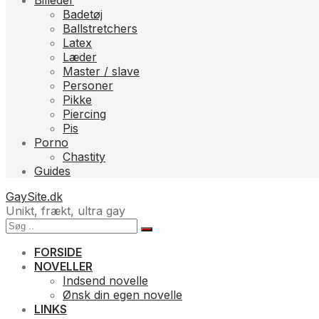
Billeder
Badetøj
Ballstretchers
Latex
Læder
Master / slave
Personer
Pikke
Piercing
Pis
Porno
Chastity
Guides
GaySite.dk
Unikt, frækt, ultra gay
FORSIDE
NOVELLER
Indsend novelle
Ønsk din egen novelle
LINKS