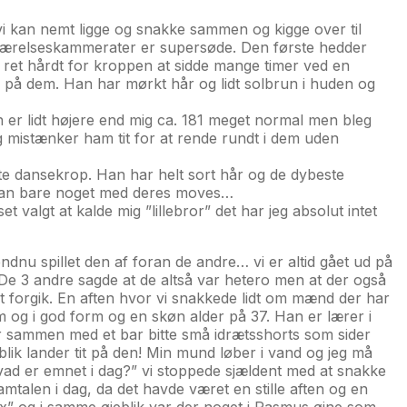
i kan nemt ligge og snakke sammen og kigge over til
ne værelseskammerater er supersøde. Den første hedder
re ret hårdt for kroppen at sidde mange timer ved en
 på dem. Han har mørkt hår og lidt solbrun i huden og
n er lidt højere end mig ca. 181 meget normal men bleg
eg mistænker ham tit for at rende rundt i dem uden
este dansekrop. Han har helt sort hår og de dybeste
r kan bare noget med deres moves…
valgt at kalde mig ”lillebror” det har jeg absolut intet
ndnu spillet den af foran de andre… vi er altid gået ud på
e. De 3 andre sagde at de altså var hetero men at der også
t forgik. En aften hvor vi snakkede lidt om mænd der har
og i god form og en skøn alder på 37. Han er lærer i
r sammen med et bar bitte små idrætsshorts som sider
 blik lander tit på den! Min mund løber i vand og jeg må
ad er emnet i dag?” vi stoppede sjældent med at snakke
mtalen i dag, da det havde været en stille aften og en
sex” og i samme øjeblik var der noget i Rasmus øjne som