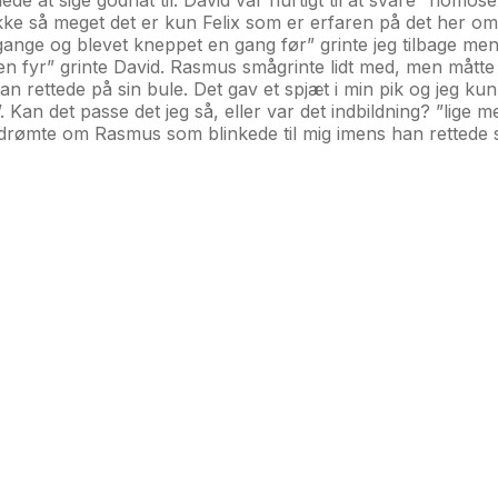
k ikke så meget det er kun Felix som er erfaren på det her o
 2 gange og blevet kneppet en gang før” grinte jeg tilbage 
n fyr” grinte David. Rasmus smågrinte lidt med, men måtte og
n rettede på sin bule. Det gav et spjæt i min pik og jeg ku
 Kan det passe det jeg så, eller var det indbildning? ”lige
g drømte om Rasmus som blinkede til mig imens han rettede s