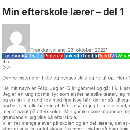
Min efterskole lærer – del 1
Fraekkertjylland
28. oktober 2022
1
—
Facebook
X Twitter
Pinterest
LinkedIn
Tumblr
Reddit
VK
What
4.5
(
22
)
Denne historie er fiktiv og bygges stille og roligt op. Her 
Hej mit navn er Felix. Jeg er 15 år gammel og går i 9. klas
Jeg er en ung normal fyr som elsker at spille teater, jeg 
og en fin lille rund røv med fine lyse hår, der er så lidt 
barbere jeg alle hårene af. Når ja så er jeg homoseksuel,
meget pænt på efterskolen. Min gamle skole mobbede mig r
grundene til jeg ville på efterskole.
Vi er ret mange elever på skolen og en del lærere, det er 
efter at vi er ca antal elever fra hvert linjefag så hver linj