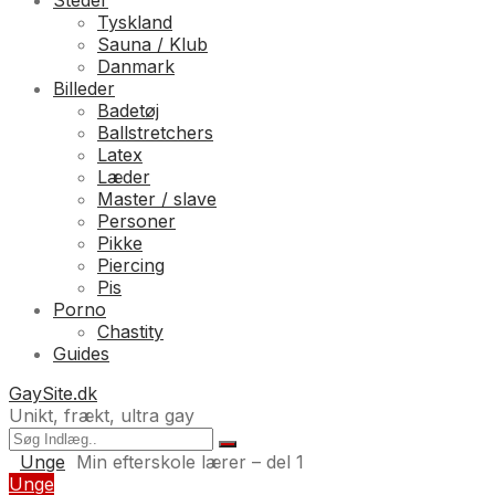
Steder
Tyskland
Sauna / Klub
Danmark
Billeder
Badetøj
Ballstretchers
Latex
Læder
Master / slave
Personer
Pikke
Piercing
Pis
Porno
Chastity
Guides
GaySite.dk
Unikt, frækt, ultra gay
Unge
Min efterskole lærer – del 1
Unge