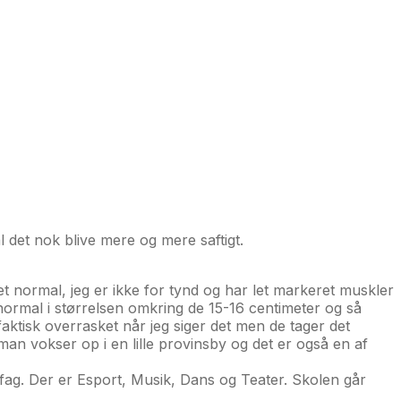
al det nok blive mere og mere saftigt.
et normal, jeg er ikke for tynd og har let markeret muskler
t normal i størrelsen omkring de 15-16 centimeter og så
aktisk overrasket når jeg siger det men de tager det
n vokser op i en lille provinsby og det er også en af
efag. Der er Esport, Musik, Dans og Teater. Skolen går