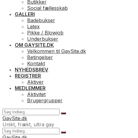
Butikker
Social fællesskab
GALLERI
Badebukser
Latex
Pikke / Blowjob
Underbukser
OM GAYSITE.DK
Velkommen til GaySite.dk
Betingelser
Kontakt
NYHEDSBREV
REGISTRER
Aktiver
MEDLEMMER
Aktivitet
Brugergrupper
GaySite.dk
Unikt, frækt, ultra gay
GaySite.dk