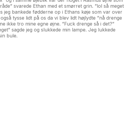
mråde” svarede Ethan med et smørret grin. ”lol så meget
mens jeg bankede fødderne op i Ethans køje som var over
så tysse lidt på os da vi blev lidt højlydte ”nå drenge
nne ikke tro mine egne øjne. ”Fuck drenge så i det?”
 meget” sagde jeg og slukkede min lampe. Jeg lukkede
in bule.