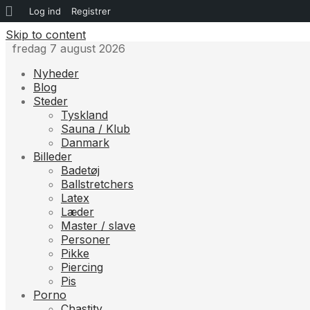
Om
Log ind
Registrer
WordPress
Skip to content
fredag 7 august 2026
Nyheder
Blog
Steder
Tyskland
Sauna / Klub
Danmark
Billeder
Badetøj
Ballstretchers
Latex
Læder
Master / slave
Personer
Pikke
Piercing
Pis
Porno
Chastity