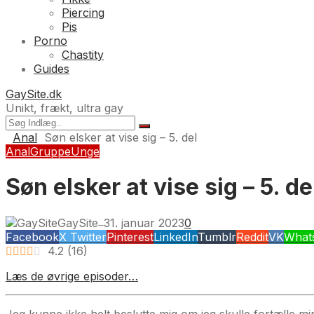
Piercing
Pis
Porno
Chastity
Guides
GaySite.dk
Unikt, frækt, ultra gay
Anal
Søn elsker at vise sig – 5. del
Anal
Gruppe
Unge
Søn elsker at vise sig – 5. de
GaySite
31. januar 2023
0
—
Facebook
X Twitter
Pinterest
LinkedIn
Tumblr
Reddit
VK
What
4.2
(
16
)
Læs de øvrige episoder…
Jeg kunne ikke helt beslutte mig om jeg skulle fortælle 