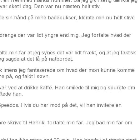
r sket i dag. Den var nu næsten helt stiv.
gde sin hånd på mine badebukser, klemte min nu helt stive
drenge der var lidt yngre end mig. Jeg fortalte hvad der
 min far at jeg synes det var lidt frækt, og at jeg faktisk
g sagde at det lå på natbordet.
n pik imens jeg fantaserede om hvad der mon kunne komme
e på, og faldt i søvn.
var ved at drikke kaffe. Han smilede til mig og spurgte om
ftede han.
 Speedos. Hvis du har mod på det, vil han invitere en
e skrive til Henrik, fortalte min far. Jeg bad min far om
 det tog ikke mere end 20 min. Han boede i et rimelig stort