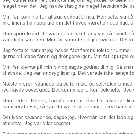
meget over det. Jeg havde stadig de meget tætsiddende ba
Min far kom ind for at sige godnat til mig. Han satte sig
pik, imens han spurgte om det havde været en god dag. J
Han spurgte ind til hvad der var sket. Jeg var så tændt, s
var sket i saunaen. Min far spurgte om jeg nød det. Det k
Jeg fortalte ham at jeg havde fået farens telefonnummer. M
gerne vil møde faren og drengene igen. Min far spurgte om
Min far klemte på min pik og sagde godnat til mig. Så s
til at ske. Jeg var sindsyg liderlig. Det varede ikke længe 
Næste moren vågnede jeg dejlig frisk, og selvfølgelig med 
jeg havde sovet godt. Det kunne jeg jo kun bekræfte. Jeg
Han hedder Henrik, fortalte min far. Han har inviteret dig 
kammerat over, så kan du være lidt sammen med hans dren
Det lyder spændende, sagde jeg. Hvornår kan det lade sig gø
at skrive. Jeg var vildt spændt.
Tiden sneglede afsted, men endelig blev det eftermiddag og