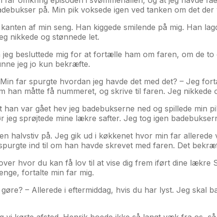
debukser på. Min pik voksede igen ved tanken om det der va
 på kanten af min seng. Han kiggede smilende på mig. Han la
eg nikkede og stønnede let.
å jeg besluttede mig for at fortælle ham om faren, om de to 
unne jeg jo kun bekræfte.
in far spurgte hvordan jeg havde det med det? – Jeg fortalte
 han måtte få nummeret, og skrive til faren. Jeg nikkede o
nart han var gået hev jeg badebukserne ned og spillede mi
før jeg sprøjtede mine lækre safter. Jeg tog igen badebuksern
en halvstiv på. Jeg gik ud i køkkenet hvor min far allerede 
 spurgte ind til om han havde skrevet med faren. Det bekræ
over hvor du kan få lov til at vise dig frem iført dine lækre
ge, fortalte min far mig.
re? – Allerede i eftermiddag, hvis du har lyst. Jeg skal bar
 vi kørte afsted. Henrik boede ikke så langt væk fra os, så