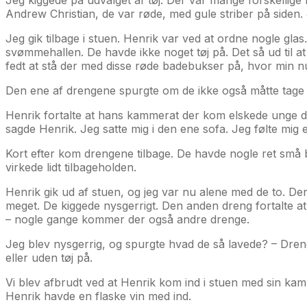
Andrew Christian, de var røde, med gule striber på siden. 
Jeg gik tilbage i stuen. Henrik var ved at ordne nogle gl
svømmehallen. De havde ikke noget tøj på. Det så ud til at 
fedt at stå der med disse røde badebukser på, hvor min n
Den ene af drengene spurgte om de ikke også måtte tage b
Henrik fortalte at hans kammerat der kom elskede unge d
sagde Henrik. Jeg satte mig i den ene sofa. Jeg følte mig 
Kort efter kom drengene tilbage. De havde nogle ret små
virkede lidt tilbageholden.
Henrik gik ud af stuen, og jeg var nu alene med de to. De
meget. De kiggede nysgerrigt. Den anden dreng fortalte a
– nogle gange kommer der også andre drenge.
Jeg blev nysgerrig, og spurgte hvad de så lavede? – Dreng
eller uden tøj på.
Vi blev afbrudt ved at Henrik kom ind i stuen med sin ka
Henrik havde en flaske vin med ind.