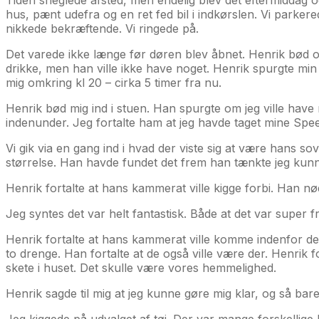
hus, pænt udefra og en ret fed bil i indkørslen. Vi parkere
nikkede bekræftende. Vi ringede på.
Det varede ikke længe før døren blev åbnet. Henrik bød os 
drikke, men han ville ikke have noget. Henrik spurgte min 
mig omkring kl 20 – cirka 5 timer fra nu.
Henrik bød mig ind i stuen. Han spurgte om jeg ville hav
indenunder. Jeg fortalte ham at jeg havde taget mine Spe
Vi gik via en gang ind i hvad der viste sig at være hans s
størrelse. Han havde fundet det frem han tænkte jeg kunn
Henrik fortalte at hans kammerat ville kigge forbi. Han nød
Jeg syntes det var helt fantastisk. Både at det var super f
Henrik fortalte at hans kammerat ville komme indenfor den 
to drenge. Han fortalte at de også ville være der. Henrik f
skete i huset. Det skulle være vores hemmelighed.
Henrik sagde til mig at jeg kunne gøre mig klar, og så bare 
Jeg kiggede på udvalget af tøj. Der var mange forskelli