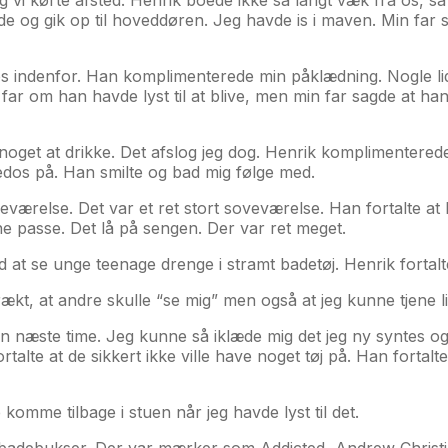
de og gik op til hoveddøren. Jeg havde is i maven. Min far s
indenfor. Han komplimenterede min påklædning. Nogle lidt sm
far om han havde lyst til at blive, men min far sagde at han
e noget at drikke. Det afslog jeg dog. Henrik komplimenter
edos på. Han smilte og bad mig følge med.
oveværelse. Det var et ret stort soveværelse. Han fortalte a
e passe. Det lå på sengen. Der var ret meget.
 at se unge teenage drenge i stramt badetøj. Henrik fortalte
rækt, at andre skulle “se mig” men også at jeg kunne tjene l
næste time. Jeg kunne så iklæde mig det jeg ny syntes og el
ortalte at de sikkert ikke ville have noget tøj på. Han forta
komme tilbage i stuen når jeg havde lyst til det.
ge badebukser. Der var mærker som Addicted, Andrew Christ