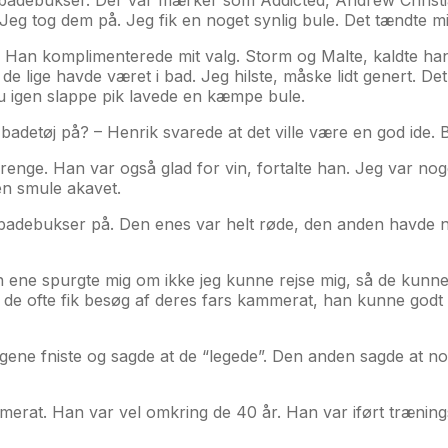
Jeg tog dem på. Jeg fik en noget synlig bule. Det tændte mi
as. Han komplimenterede mit valg. Storm og Malte, kaldte h
de lige havde været i bad. Jeg hilste, måske lidt genert. De
u igen slappe pik lavede en kæmpe bule.
adetøj på? – Henrik svarede at det ville være en god ide. 
renge. Han var også glad for vin, fortalte han. Jeg var n
en smule akavet.
 badebukser på. Den enes var helt røde, den anden havde 
n ene spurgte mig om ikke jeg kunne rejse mig, så de kunne
t de ofte fik besøg af deres fars kammerat, han kunne godt
ene fniste og sagde at de “legede”. Den anden sagde at nog
mmerat. Han var vel omkring de 40 år. Han var iført træni