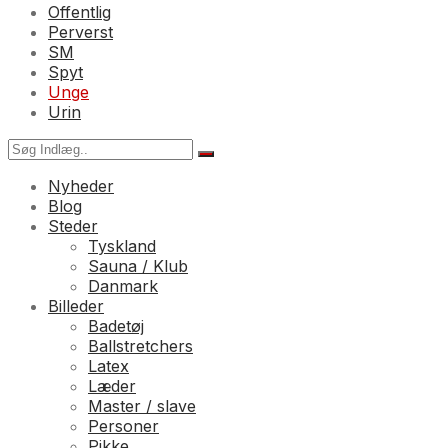
Offentlig
Perverst
SM
Spyt
Unge
Urin
Nyheder
Blog
Steder
Tyskland
Sauna / Klub
Danmark
Billeder
Badetøj
Ballstretchers
Latex
Læder
Master / slave
Personer
Pikke