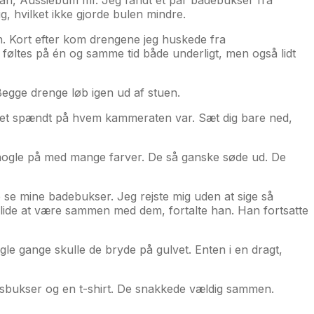
g, hvilket ikke gjorde bulen mindre.
an. Kort efter kom drengene jeg huskede fra
t føltes på én og samme tid både underligt, men også lidt
Begge drenge løb igen ud af stuen.
oget spændt på hvem kammeraten var. Sæt dig bare ned,
nogle på med mange farver. De så ganske søde ud. De
 se mine badebukser. Jeg rejste mig uden at sige så
 lide at være sammen med dem, fortalte han. Han fortsatte
le gange skulle de bryde på gulvet. Enten i en dragt,
ngsbukser og en t-shirt. De snakkede vældig sammen.