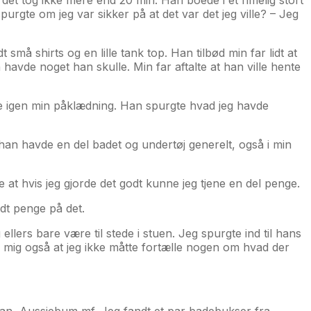
purgte om jeg var sikker på at det var det jeg ville? – Jeg
å shirts og en lille tank top. Han tilbød min far lidt at
 havde noget han skulle. Min far aftalte at han ville hente
ede igen min påklædning. Han spurgte hvad jeg havde
t han havde en del badet og undertøj generelt, også i min
 at hvis jeg gjorde det godt kunne jeg tjene en del penge.
idt penge på det.
lers bare være til stede i stuen. Jeg spurgte ind til hans
lte mig også at jeg ikke måtte fortælle nogen om hvad der
ian, Aussiebum mf. Jeg fandt et par badebukser fra